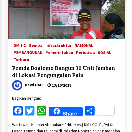
DM 1 C
Gempa
Infrastruktur
NASIONAL
PEMBANGUNAN
Pemerintahan
Peristiwa
SOSIAL
Terbaru
Pemda Boalemo Bangun 30 Unit Jamban
di Lokasi Pengungsian Palu
Dewi DM1
13/10/2018
Bagikan dengan:
Facebook
Twitter
WhatsApp
Share
Share
Wartawan: Kisman Abubakar~ Editor: Avi| DM1.CO.ID, PALU:
Pasca gempa dan tsunami di Palu dan Donggala yang menelan