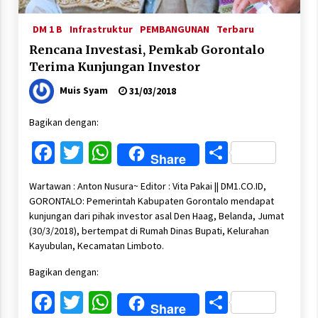
DM 1 B
Infrastruktur
PEMBANGUNAN
Terbaru
Rencana Investasi, Pemkab Gorontalo
Terima Kunjungan Investor
Muis Syam
31/03/2018
Bagikan dengan:
Facebook
Twitter
WhatsApp
Share
Share
Wartawan : Anton Nusura~ Editor : Vita Pakai || DM1.CO.ID,
GORONTALO: Pemerintah Kabupaten Gorontalo mendapat
kunjungan dari pihak investor asal Den Haag, Belanda, Jumat
(30/3/2018), bertempat di Rumah Dinas Bupati, Kelurahan
Kayubulan, Kecamatan Limboto.
Bagikan dengan:
Facebook
Twitter
WhatsApp
Share
Share