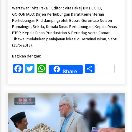
Wartawan : Vita Pakai~ Editor : Vita Pakai| DM1.CO.ID,
GORONTALO: Dirjen Perhubungan Darat Kementerian
Perhubungan RI didampingi oleh Bupati Gorontalo Nelson
Pomalingo, Sekda, Kepala Dinas Perhubungan, Kepala Dinas
PTSP, Kepala Dinas Prindustrian & Perindag serta Camat
Tibawa, melakukan peninjauan lokasi di Terminal Isimu, Sabtu
(19/5/2018).
Bagikan dengan:
Facebook
Twitter
WhatsApp
Share
Share