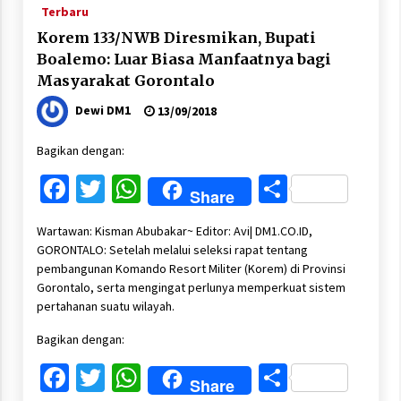
Terbaru
Korem 133/NWB Diresmikan, Bupati
Boalemo: Luar Biasa Manfaatnya bagi
Masyarakat Gorontalo
Dewi DM1
13/09/2018
Bagikan dengan:
Facebook
Twitter
WhatsApp
Share
Share
Wartawan: Kisman Abubakar~ Editor: Avi| DM1.CO.ID,
GORONTALO: Setelah melalui seleksi rapat tentang
pembangunan Komando Resort Militer (Korem) di Provinsi
Gorontalo, serta mengingat perlunya memperkuat sistem
pertahanan suatu wilayah.
Bagikan dengan:
Facebook
Twitter
WhatsApp
Share
Share