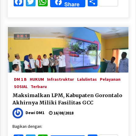
Facebook
Twitter
WhatsApp
Share
Share
DM 1 B
HUKUM
Infrastruktur
Lalulintas
Pelayanan
SOSIAL
Terbaru
Maksimalkan LPM, Kabupaten Gorontalo
Akhirnya Miliki Fasilitas GCC
Dewi DM1
16/08/2018
Bagikan dengan: