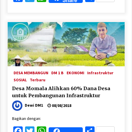
DESA MEMBANGUN
DM 1 B
EKONOMI
Infrastruktur
SOSIAL
Terbaru
Desa Momala Alihkan 60% Dana Desa
untuk Pembangunan Infrastruktur
Dewi DM1
08/08/2018
Bagikan dengan:
Facebook
Twitter
WhatsApp
Share