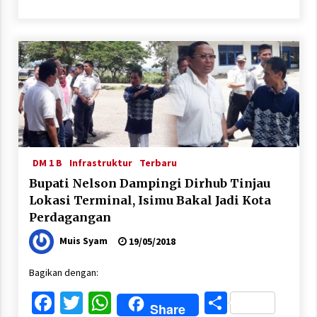
DM 1 B
Infrastruktur
Terbaru
Bupati Nelson Dampingi Dirhub Tinjau
Lokasi Terminal, Isimu Bakal Jadi Kota
Perdagangan
Muis Syam
19/05/2018
Bagikan dengan:
Facebook
Twitter
WhatsApp
Share
Share