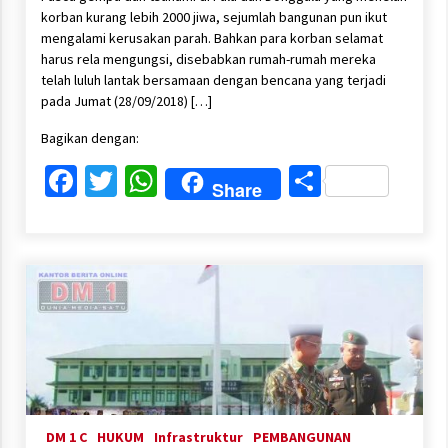
korban kurang lebih 2000 jiwa, sejumlah bangunan pun ikut
mengalami kerusakan parah. Bahkan para korban selamat
harus rela mengungsi, disebabkan rumah-rumah mereka
telah luluh lantak bersamaan dengan bencana yang terjadi
pada Jumat (28/09/2018) […]
Bagikan dengan:
Facebook
Twitter
WhatsApp
Share
Share
DM 1 C
HUKUM
Infrastruktur
PEMBANGUNAN