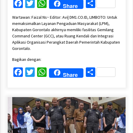
Facebook
Twitter
WhatsApp
Share
Share
Wartawan: Faizal Ns~ Editor: Avi| DM1.CO.ID, LIMBOTO: Untuk
memaksimalkan Layanan Pengaduan Masyarakat (LPM),
Kabupaten Gorontalo akhirnya memiliki fasilitas Gemilang
Command Center (GCC), atau Ruang Kendali dan Integrasi
Aplikasi Organisasi Perangkat Daerah Pemerintah Kabupaten
Gorontalo.
Bagikan dengan:
Facebook
Twitter
WhatsApp
Share
Share