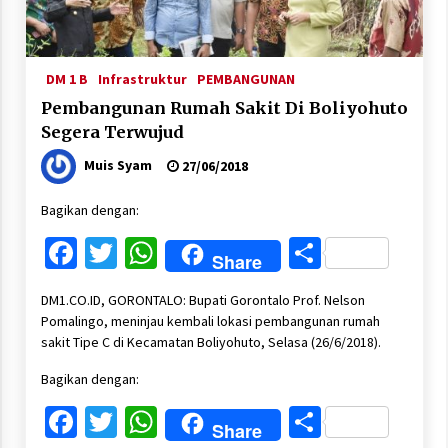
DM 1 B
Infrastruktur
PEMBANGUNAN
Pembangunan Rumah Sakit Di Boliyohuto
Segera Terwujud
Muis Syam
27/06/2018
Bagikan dengan:
Facebook
Twitter
WhatsApp
Share
Share
DM1.CO.ID, GORONTALO: Bupati Gorontalo Prof. Nelson
Pomalingo, meninjau kembali lokasi pembangunan rumah
sakit Tipe C di Kecamatan Boliyohuto, Selasa (26/6/2018).
Bagikan dengan:
Facebook
Twitter
WhatsApp
Share
Share