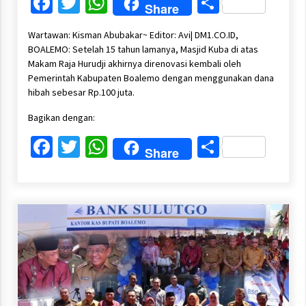
Facebook
Twitter
WhatsApp
Share
Share
Wartawan: Kisman Abubakar~ Editor: Avi| DM1.CO.ID,
BOALEMO: Setelah 15 tahun lamanya, Masjid Kuba di atas
Makam Raja Hurudji akhirnya direnovasi kembali oleh
Pemerintah Kabupaten Boalemo dengan menggunakan dana
hibah sebesar Rp.100 juta.
Bagikan dengan:
Facebook
Twitter
WhatsApp
Share
Share