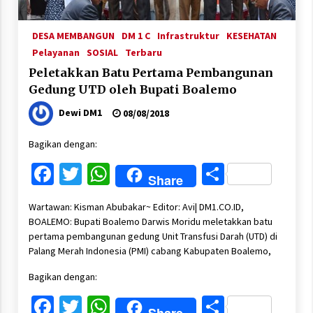
DESA MEMBANGUN
DM 1 C
Infrastruktur
KESEHATAN
Pelayanan
SOSIAL
Terbaru
Peletakkan Batu Pertama Pembangunan
Gedung UTD oleh Bupati Boalemo
Dewi DM1
08/08/2018
Bagikan dengan:
Facebook
Twitter
WhatsApp
Share
Share
Wartawan: Kisman Abubakar~ Editor: Avi| DM1.CO.ID,
BOALEMO: Bupati Boalemo Darwis Moridu meletakkan batu
pertama pembangunan gedung Unit Transfusi Darah (UTD) di
Palang Merah Indonesia (PMI) cabang Kabupaten Boalemo,
Bagikan dengan:
Facebook
Twitter
WhatsApp
Share
Share