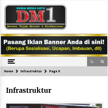
Skip
to
content
DM1
Home
Infrastruktur
Page 9
Infrastruktur