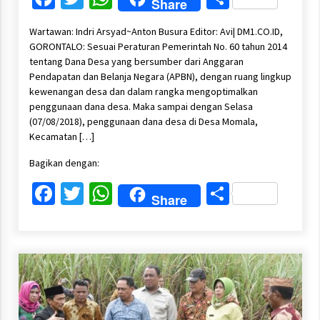
Share
Wartawan: Indri Arsyad~Anton Busura Editor: Avi| DM1.CO.ID,
GORONTALO: Sesuai Peraturan Pemerintah No. 60 tahun 2014
tentang Dana Desa yang bersumber dari Anggaran
Pendapatan dan Belanja Negara (APBN), dengan ruang lingkup
kewenangan desa dan dalam rangka mengoptimalkan
penggunaan dana desa. Maka sampai dengan Selasa
(07/08/2018), penggunaan dana desa di Desa Momala,
Kecamatan […]
Bagikan dengan:
Facebook
Twitter
WhatsApp
Share
Share