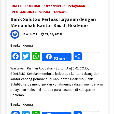
DM 1 C
EKONOMI
Infrastruktur
Pelayanan
PEMBANGUNAN
SOSIAL
Terbaru
Bank SulutGo Perluas Layanan dengan
Menambah Kantor Kas di Boalemo
Dewi DM1
21/08/2018
Bagikan dengan:
Facebook
Twitter
WhatsApp
Share
Share
Wartawan: Kisman Abubakar~ Editor: Avi| DM1.CO.ID,
BOALEMO: Setelah membuka beberapa kantor cabang dan
kantor cabang pembantu di Kabupaten Boalemo, Bank
SulutGo terus menunjukkan komitmennya dalam memberikan
pelayanan maksimal kepada para nasabah di Kabupaten
Boalemo.
Bagikan dengan: