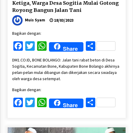
Ketiga, Warga Desa Sogitia Mulai Gotong
Royong Bangun Jalan Tani
Muis Syam
18/03/2023
Bagikan dengan:
Facebook
Twitter
WhatsApp
Share
Share
DM1.CO.ID, BONE BOLANGO: Jalan tani rabat beton di Desa
Sogitia, Kecamatan Bone, Kabupaten Bone Bolango akhirnya
pelan-pelan mulai dibangun dan dikerjakan secara swadaya
oleh warga desa setempat.
Bagikan dengan:
Facebook
Twitter
WhatsApp
Share
Share