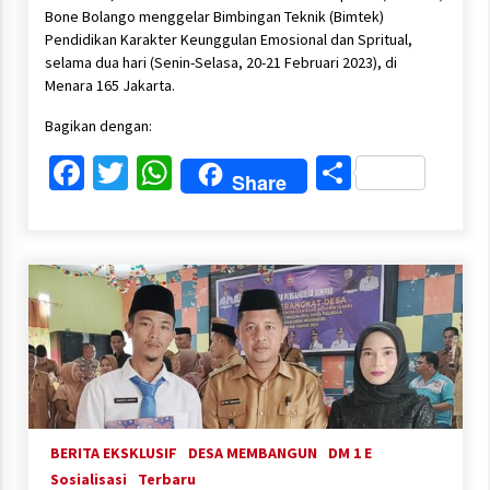
Bone Bolango menggelar Bimbingan Teknik (Bimtek)
Pendidikan Karakter Keunggulan Emosional dan Spritual,
selama dua hari (Senin-Selasa, 20-21 Februari 2023), di
Menara 165 Jakarta.
Bagikan dengan:
Facebook
Twitter
WhatsApp
Share
Share
BERITA EKSKLUSIF
DESA MEMBANGUN
DM 1 E
Sosialisasi
Terbaru