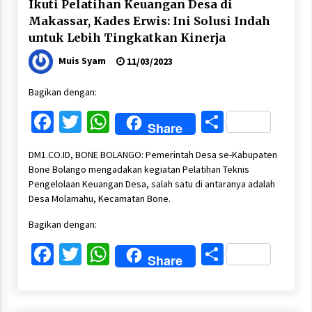
Ikuti Pelatihan Keuangan Desa di
Makassar, Kades Erwis: Ini Solusi Indah
untuk Lebih Tingkatkan Kinerja
Muis Syam
11/03/2023
Bagikan dengan:
Facebook
Twitter
WhatsApp
Share
Share
DM1.CO.ID, BONE BOLANGO: Pemerintah Desa se-Kabupaten
Bone Bolango mengadakan kegiatan Pelatihan Teknis
Pengelolaan Keuangan Desa, salah satu di antaranya adalah
Desa Molamahu, Kecamatan Bone.
Bagikan dengan:
Facebook
Twitter
WhatsApp
Share
Share