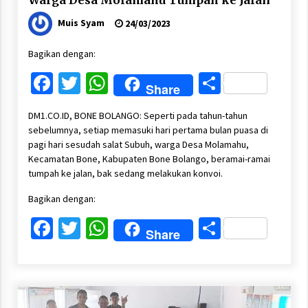
Warga Desa Molamahu Tumpah ke Jalan
Muis Syam
24/03/2023
Bagikan dengan:
Facebook
Twitter
WhatsApp
Share
Share
DM1.CO.ID, BONE BOLANGO: Seperti pada tahun-tahun
sebelumnya, setiap memasuki hari pertama bulan puasa di
pagi hari sesudah salat Subuh, warga Desa Molamahu,
Kecamatan Bone, Kabupaten Bone Bolango, beramai-ramai
tumpah ke jalan, bak sedang melakukan konvoi.
Bagikan dengan:
Facebook
Twitter
WhatsApp
Share
Share