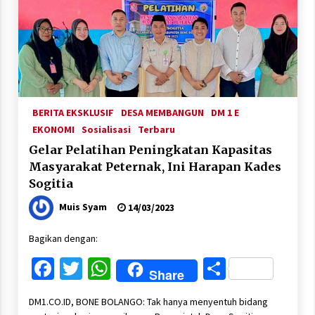
BERITA EKSKLUSIF
DESA MEMBANGUN
DM 1 E
EKONOMI
Sosialisasi
Terbaru
Gelar Pelatihan Peningkatan Kapasitas
Masyarakat Peternak, Ini Harapan Kades
Sogitia
Muis Syam
14/03/2023
Bagikan dengan:
Facebook
Twitter
WhatsApp
Share
Share
DM1.CO.ID, BONE BOLANGO: Tak hanya menyentuh bidang