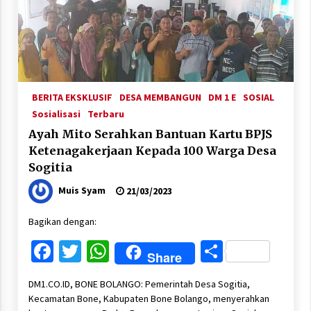
BERITA EKSKLUSIF
DESA MEMBANGUN
DM 1 E
SOSIAL
Sosialisasi
Terbaru
Ayah Mito Serahkan Bantuan Kartu BPJS
Ketenagakerjaan Kepada 100 Warga Desa
Sogitia
Muis Syam
21/03/2023
Bagikan dengan:
Facebook
Twitter
WhatsApp
Share
Share
DM1.CO.ID, BONE BOLANGO: Pemerintah Desa Sogitia,
Kecamatan Bone, Kabupaten Bone Bolango, menyerahkan