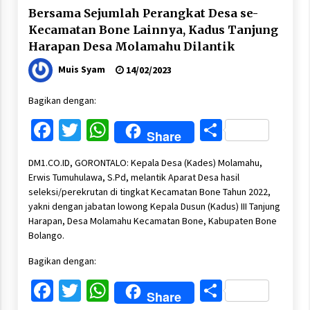
Bersama Sejumlah Perangkat Desa se-
Kecamatan Bone Lainnya, Kadus Tanjung
Harapan Desa Molamahu Dilantik
Muis Syam
14/02/2023
Bagikan dengan:
Facebook
Twitter
WhatsApp
Share
Share
DM1.CO.ID, GORONTALO: Kepala Desa (Kades) Molamahu,
Erwis Tumuhulawa, S.Pd, melantik Aparat Desa hasil
seleksi/perekrutan di tingkat Kecamatan Bone Tahun 2022,
yakni dengan jabatan lowong Kepala Dusun (Kadus) III Tanjung
Harapan, Desa Molamahu Kecamatan Bone, Kabupaten Bone
Bolango.
Bagikan dengan:
Facebook
Twitter
WhatsApp
Share
Share