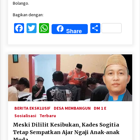
Bolango.
Bagikan dengan:
Facebook
Twitter
WhatsApp
Share
Share
BERITA EKSKLUSIF
DESA MEMBANGUN
DM 1 E
Sosialisasi
Terbaru
Meski Dililit Kesibukan, Kades Sogitia
Tetap Sempatkan Ajar Ngaji Anak-anak
Muda