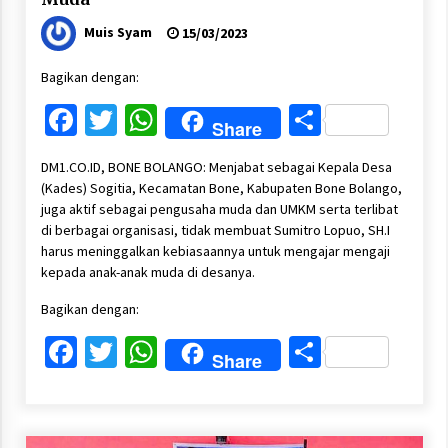
Muis Syam
15/03/2023
Bagikan dengan:
Facebook
Twitter
WhatsApp
Share
Share
DM1.CO.ID, BONE BOLANGO: Menjabat sebagai Kepala Desa
(Kades) Sogitia, Kecamatan Bone, Kabupaten Bone Bolango,
juga aktif sebagai pengusaha muda dan UMKM serta terlibat
di berbagai organisasi, tidak membuat Sumitro Lopuo, SH.I
harus meninggalkan kebiasaannya untuk mengajar mengaji
kepada anak-anak muda di desanya.
Bagikan dengan:
Facebook
Twitter
WhatsApp
Share
Share