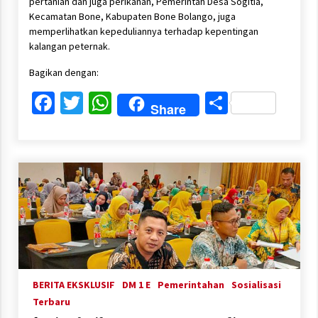
pertanian dan juga perikanan, Pemerintah Desa Sogitia,
Kecamatan Bone, Kabupaten Bone Bolango, juga
memperlihatkan kepeduliannya terhadap kepentingan
kalangan peternak.
Bagikan dengan:
Facebook
Twitter
WhatsApp
Share
Share
BERITA EKSKLUSIF
DM 1 E
Pemerintahan
Sosialisasi
Terbaru