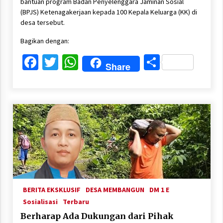
bantuan program Badan Penyelenggara Jaminan Sosial
(BPJS) Ketenagakerjaan kepada 100 Kepala Keluarga (KK) di
desa tersebut.
Bagikan dengan:
Facebook
Twitter
WhatsApp
Share
Share
BERITA EKSKLUSIF
DESA MEMBANGUN
DM 1 E
Sosialisasi
Terbaru
Berharap Ada Dukungan dari Pihak