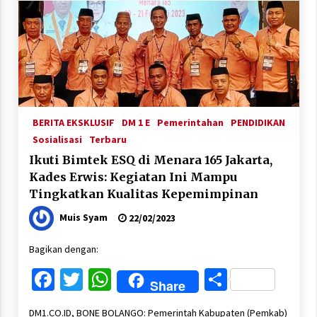
BERITA EKSKLUSIF
DM 1 E
Pemerintahan
PENDIDIKAN
Sosialisasi
Terbaru
Ikuti Bimtek ESQ di Menara 165 Jakarta,
Kades Erwis: Kegiatan Ini Mampu
Tingkatkan Kualitas Kepemimpinan
Muis Syam
22/02/2023
Bagikan dengan:
Facebook
Twitter
WhatsApp
Share
Share
DM1.CO.ID, BONE BOLANGO: Pemerintah Kabupaten (Pemkab)