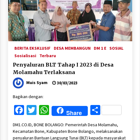
BERITA EKSKLUSIF
DESA MEMBANGUN
DM 1 E
SOSIAL
Sosialisasi
Terbaru
Penyaluran BLT Tahap I 2023 di Desa
Molamahu Terlaksana
Muis Syam
30/03/2023
Bagikan dengan:
Facebook
Twitter
WhatsApp
Share
Share
DM1.CO.ID, BONE BOLANGO: Pemerintah Desa Molamahu,
Kecamatan Bone, Kabupaten Bone Bolango, melaksanakan
penyaluran Bantuan Langsung Tunai (BLT) kepada masyarakat