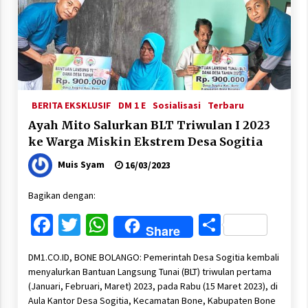
BERITA EKSKLUSIF
DM 1 E
Sosialisasi
Terbaru
Ayah Mito Salurkan BLT Triwulan I 2023
ke Warga Miskin Ekstrem Desa Sogitia
Muis Syam
16/03/2023
Bagikan dengan:
Facebook
Twitter
WhatsApp
Share
Share
DM1.CO.ID, BONE BOLANGO: Pemerintah Desa Sogitia kembali
menyalurkan Bantuan Langsung Tunai (BLT) triwulan pertama
(Januari, Februari, Maret) 2023, pada Rabu (15 Maret 2023), di
Aula Kantor Desa Sogitia, Kecamatan Bone, Kabupaten Bone