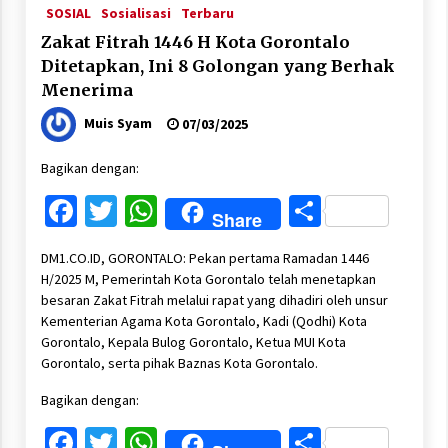
SOSIAL
Sosialisasi
Terbaru
Zakat Fitrah 1446 H Kota Gorontalo
Ditetapkan, Ini 8 Golongan yang Berhak
Menerima
Muis Syam
07/03/2025
Bagikan dengan:
Facebook
Twitter
WhatsApp
Share
Share
DM1.CO.ID, GORONTALO: Pekan pertama Ramadan 1446
H/2025 M, Pemerintah Kota Gorontalo telah menetapkan
besaran Zakat Fitrah melalui rapat yang dihadiri oleh unsur
Kementerian Agama Kota Gorontalo, Kadi (Qodhi) Kota
Gorontalo, Kepala Bulog Gorontalo, Ketua MUI Kota
Gorontalo, serta pihak Baznas Kota Gorontalo.
Bagikan dengan:
Facebook
Twitter
WhatsApp
Share