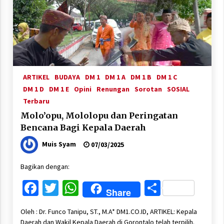
ARTIKEL
BUDAYA
DM 1
DM 1 A
DM 1 B
DM 1 C
DM 1 D
DM 1 E
Opini
Renungan
Sorotan
SOSIAL
Terbaru
Molo’opu, Mololopu dan Peringatan
Bencana Bagi Kepala Daerah
Muis Syam
07/03/2025
Bagikan dengan:
Facebook
Twitter
WhatsApp
Share
Share
Oleh : Dr. Funco Tanipu, ST., M.A* DM1.CO.ID, ARTIKEL: Kepala
Daerah dan Wakil Kepala Daerah di Gorontalo telah terpilih.