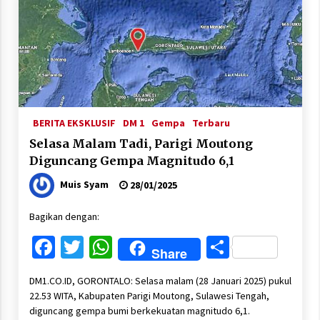
BERITA EKSKLUSIF
DM 1
Gempa
Terbaru
Selasa Malam Tadi, Parigi Moutong
Diguncang Gempa Magnitudo 6,1
Muis Syam
28/01/2025
Bagikan dengan:
Facebook
Twitter
WhatsApp
Share
Share
DM1.CO.ID, GORONTALO: Selasa malam (28 Januari 2025) pukul
22.53 WITA, Kabupaten Parigi Moutong, Sulawesi Tengah,
diguncang gempa bumi berkekuatan magnitudo 6,1.