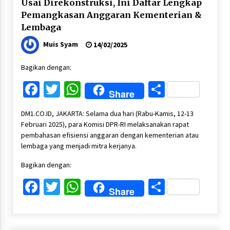
Usai Direkonstruksi, Ini Daftar Lengkap
Pemangkasan Anggaran Kementerian &
Lembaga
Muis Syam
14/02/2025
Bagikan dengan:
Facebook
Twitter
WhatsApp
Share
Share
DM1.CO.ID, JAKARTA: Selama dua hari (Rabu-Kamis, 12-13
Februari 2025), para Komisi DPR-RI melaksanakan rapat
pembahasan efisiensi anggaran dengan kementerian atau
lembaga yang menjadi mitra kerjanya.
Bagikan dengan:
Facebook
Twitter
WhatsApp
Share
Share