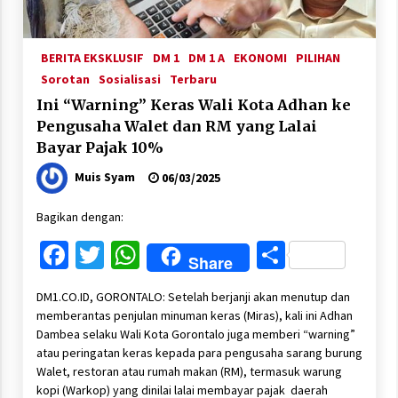
BERITA EKSKLUSIF
DM 1
DM 1 A
EKONOMI
PILIHAN
Sorotan
Sosialisasi
Terbaru
Ini “Warning” Keras Wali Kota Adhan ke
Pengusaha Walet dan RM yang Lalai
Bayar Pajak 10%
Muis Syam
06/03/2025
Bagikan dengan:
Facebook
Twitter
WhatsApp
Share
Share
DM1.CO.ID, GORONTALO: Setelah berjanji akan menutup dan
memberantas penjulan minuman keras (Miras), kali ini Adhan
Dambea selaku Wali Kota Gorontalo juga memberi “warning”
atau peringatan keras kepada para pengusaha sarang burung
Walet, restoran atau rumah makan (RM), termasuk warung
kopi (Warkop) yang dinilai lalai membayar pajak daerah