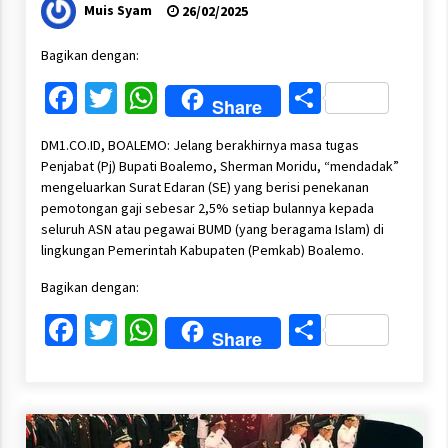
Muis Syam
26/02/2025
Bagikan dengan:
Facebook
Twitter
WhatsApp
Share
Share
DM1.CO.ID, BOALEMO: Jelang berakhirnya masa tugas
Penjabat (Pj) Bupati Boalemo, Sherman Moridu, “mendadak”
mengeluarkan Surat Edaran (SE) yang berisi penekanan
pemotongan gaji sebesar 2,5% setiap bulannya kepada
seluruh ASN atau pegawai BUMD (yang beragama Islam) di
lingkungan Pemerintah Kabupaten (Pemkab) Boalemo.
Bagikan dengan:
Facebook
Twitter
WhatsApp
Share
Share