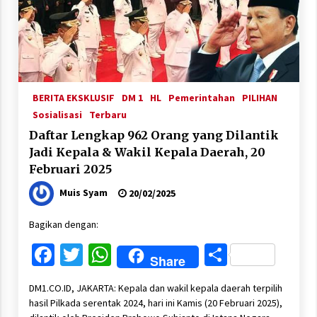
BERITA EKSKLUSIF
DM 1
HL
Pemerintahan
PILIHAN
Sosialisasi
Terbaru
Daftar Lengkap 962 Orang yang Dilantik
Jadi Kepala & Wakil Kepala Daerah, 20
Februari 2025
Muis Syam
20/02/2025
Bagikan dengan:
Facebook
Twitter
WhatsApp
Share
Share
DM1.CO.ID, JAKARTA: Kepala dan wakil kepala daerah terpilih
hasil Pilkada serentak 2024, hari ini Kamis (20 Februari 2025),