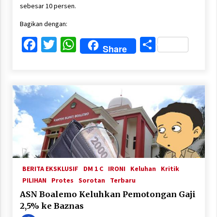
sebesar 10 persen.
Bagikan dengan:
Facebook
Twitter
WhatsApp
Share
Share
BERITA EKSKLUSIF
DM 1 C
IRONI
Keluhan
Kritik
PILIHAN
Protes
Sorotan
Terbaru
ASN Boalemo Keluhkan Pemotongan Gaji
2,5% ke Baznas