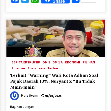
Share
BERITA EKSKLUSIF
DM 1
DM 1 A
EKONOMI
PILIHAN
Sorotan
Sosialisasi
Terbaru
Terkait “Warning” Wali Kota Adhan Soal
Pajak Daerah 10%, Nuryanto: “Itu Tidak
Main-main”
Muis Syam
06/03/2025
Bagikan dengan: