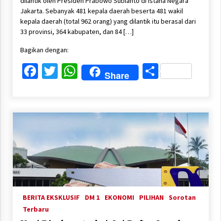
dilantik oleh Presiden Prabowo Subianto di Istana Negara
Jakarta. Sebanyak 481 kepala daerah beserta 481 wakil
kepala daerah (total 962 orang) yang dilantik itu berasal dari
33 provinsi, 364 kabupaten, dan 84 […]
Bagikan dengan:
Facebook
Twitter
WhatsApp
Share
Share
BERITA EKSKLUSIF
DM 1
EKONOMI
PILIHAN
Sorotan
Terbaru