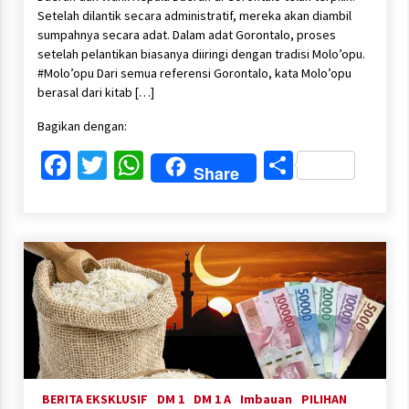
Setelah dilantik secara administratif, mereka akan diambil
sumpahnya secara adat. Dalam adat Gorontalo, proses
setelah pelantikan biasanya diiringi dengan tradisi Molo’opu.
#Molo’opu Dari semua referensi Gorontalo, kata Molo’opu
berasal dari kitab […]
Bagikan dengan:
Facebook
Twitter
WhatsApp
Share
Share
BERITA EKSKLUSIF
DM 1
DM 1 A
Imbauan
PILIHAN