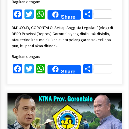
Bagikan dengan:
Facebook
Twitter
WhatsApp
Share
Share
DM1.CO.ID, GORONTALO: Setiap Anggota Legislatif (Aleg) di
DPRD Provinsi (Deprov) Gorontalo yang dinilai tak disiplin,
atau terindikasi melakukan suatu pelanggaran sekecil apa
pun, itu pasti akan ditindaki.
Bagikan dengan:
Facebook
Twitter
WhatsApp
Share
Share