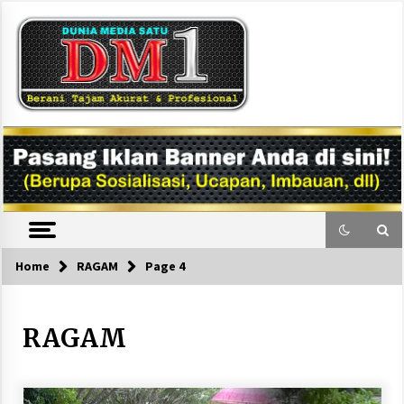
Skip
to
content
DM1
Home
RAGAM
Page 4
RAGAM