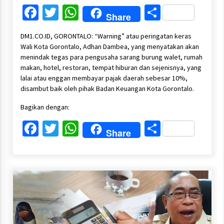
Facebook
Twitter
WhatsApp
Share
Share
DM1.CO.ID, GORONTALO: “Warning” atau peringatan keras
Wali Kota Gorontalo, Adhan Dambea, yang menyatakan akan
menindak tegas para pengusaha sarang burung walet, rumah
makan, hotel, restoran, tempat hiburan dan sejenisnya, yang
lalai atau enggan membayar pajak daerah sebesar 10%,
disambut baik oleh pihak Badan Keuangan Kota Gorontalo.
Bagikan dengan:
Facebook
Twitter
WhatsApp
Share
Share