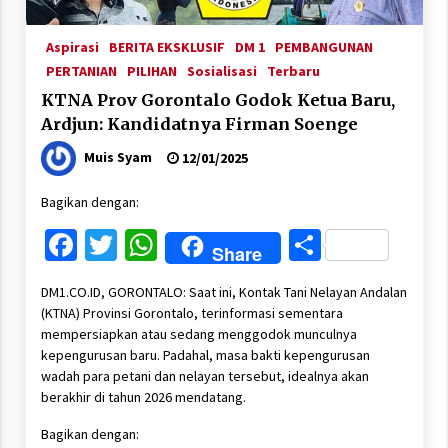
Aspirasi
BERITA EKSKLUSIF
DM 1
PEMBANGUNAN
PERTANIAN
PILIHAN
Sosialisasi
Terbaru
KTNA Prov Gorontalo Godok Ketua Baru,
Ardjun: Kandidatnya Firman Soenge
Muis Syam
12/01/2025
Bagikan dengan:
Facebook
Twitter
WhatsApp
Share
Share
DM1.CO.ID, GORONTALO: Saat ini, Kontak Tani Nelayan Andalan
(KTNA) Provinsi Gorontalo, terinformasi sementara
mempersiapkan atau sedang menggodok munculnya
kepengurusan baru. Padahal, masa bakti kepengurusan
wadah para petani dan nelayan tersebut, idealnya akan
berakhir di tahun 2026 mendatang.
Bagikan dengan: