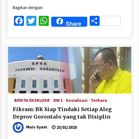
Bagikan dengan:
Facebook
Twitter
WhatsApp
Share
Share
BERITA EKSKLUSIF
DM 1
Sosialisasi
Terbaru
Fikram: BK Siap Tindaki Setiap Aleg
Deprov Gorontalo yang tak Disiplin
Muis Syam
23/01/2025