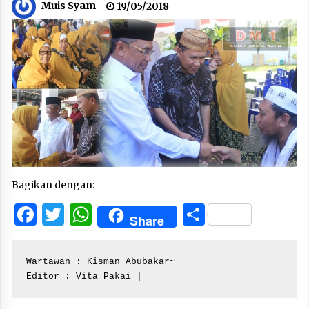
Muis Syam
19/05/2018
Bagikan dengan:
Facebook
Twitter
WhatsApp
Share
Share
Wartawan : Kisman Abubakar~

Editor : Vita Pakai |