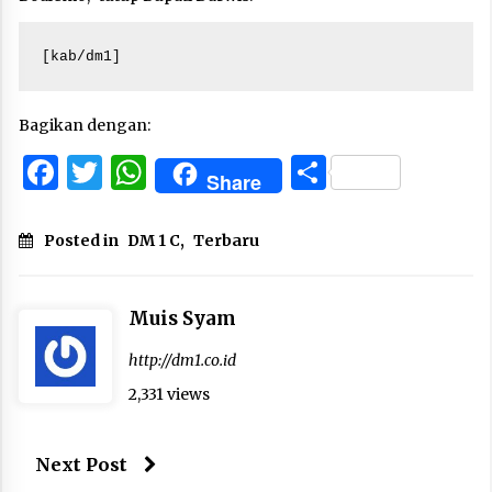
[kab/dm1]
Bagikan dengan:
Facebook
Twitter
WhatsApp
Share
Share
Posted in
DM 1 C
,
Terbaru
Muis Syam
http://dm1.co.id
2,331 views
Next Post