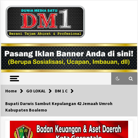
Skip
to
content
DM1
Home
GO LOKAL
DM 1 C
Bupati Darwis Sambut Kepulangan 42 Jemaah Umroh
Kabupaten Boalemo