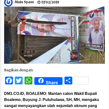
Muis Syam
17/02/2019
Bagikan dengan:
Facebook
Twitter
WhatsApp
Share
Share
DM1.CO.ID, BOALEMO:
Mantan calon Wakil Bupati
Boalemo, Buyung J. Puluhulawa, SH, MH, mengaku
sangat menyayangkan ulah sejumlah oknum yang