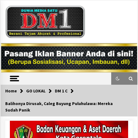
Skip
to
content
DM1
Home
GO LOKAL
DM 1 C
Balihonya Dirusak, Caleg Buyung Puluhulawa: Mereka
Sudah Panik