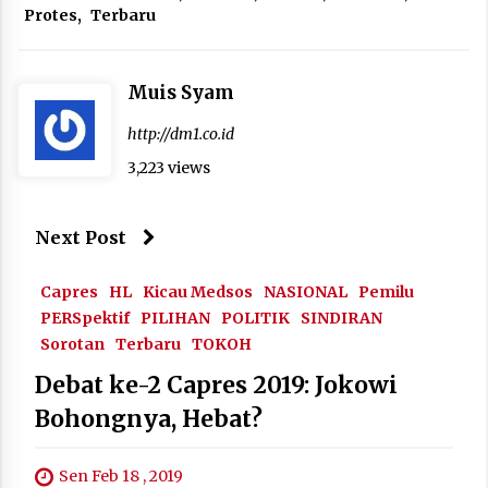
Protes
,
Terbaru
Muis Syam
http://dm1.co.id
3,223 views
Next Post
Capres
HL
Kicau Medsos
NASIONAL
Pemilu
PERSpektif
PILIHAN
POLITIK
SINDIRAN
Sorotan
Terbaru
TOKOH
Debat ke-2 Capres 2019: Jokowi
Bohongnya, Hebat?
Sen Feb 18 , 2019