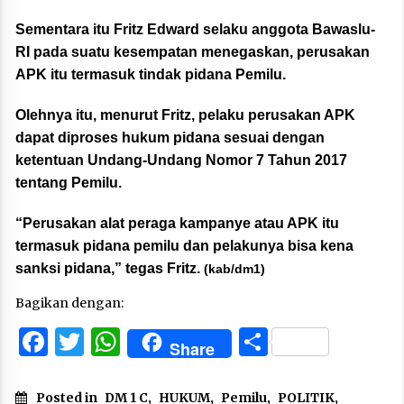
Sementara itu Fritz Edward selaku anggota Bawaslu-
RI pada
suatu kesempatan
menegaskan, perusakan
APK itu termasuk tindak pidana Pemilu.
Olehnya itu, menurut Fritz, pelaku perusakan APK
dapat diproses hukum pidana sesuai dengan
ketentuan Undang-Undang Nomor 7 Tahun 2017
tentang Pemilu.
“Perusakan alat peraga kampanye atau APK itu
termasuk pidana pemilu dan pelakunya bisa kena
sanksi pidana,” tegas Fritz.
(kab/dm1)
Bagikan dengan:
Facebook
Twitter
WhatsApp
Share
Share
Posted in
DM 1 C
,
HUKUM
,
Pemilu
,
POLITIK
,