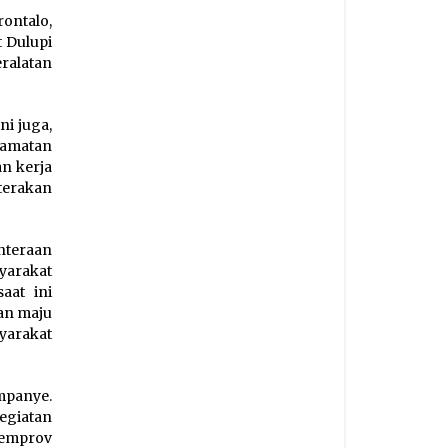
ontalo,
t Dulupi
ralatan
ni juga,
amatan
an kerja
terakan
hteraan
yarakat
aat ini
an maju
yarakat
mpanye.
egiatan
Pemprov