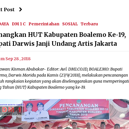
t Post
DAYA
DM 1 C
Pemerintahan
SOSIAL
Terbaru
nangkan HUT Kabupaten Boalemo Ke-19,
pati Darwis Janji Undang Artis Jakarta
um Sep 28 , 2018
awan: Kisman Abubakar~ Editor: Avi| DM1.CO.ID, BOALEMO: Bupati
emo, Darwis Moridu pada Kamis (27/9/2018), melakukan pencanangan
ruh rangkaian kegiatan yang akan diselenggarakan guna memperingati
g Tahun (HUT) Kabupaten Boalemo yang ke-19.