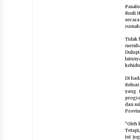
Pasaln
Rusli 
secara
rumah 
Tidak 
memba
Dulupi
lainny
kehid
Di had
Keluar
yang t
progra
dan su
Provin
“Oleh 
Tetapi
ini j