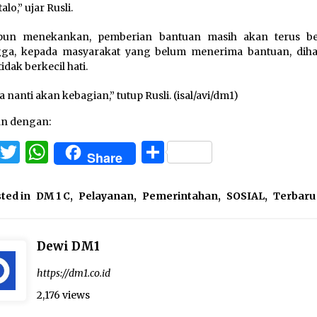
lo,” ujar Rusli.
 pun menekankan, pemberian bantuan masih akan terus ber
gga, kepada masyarakat yang belum menerima bantuan, dih
idak berkecil hati.
 nanti akan kebagian,” tutup Rusli. (isal/avi/dm1)
an dengan:
Facebook
Twitter
WhatsApp
Share
Share
ted in
DM 1 C
,
Pelayanan
,
Pemerintahan
,
SOSIAL
,
Terbaru
Dewi DM1
https://dm1.co.id
2,176 views