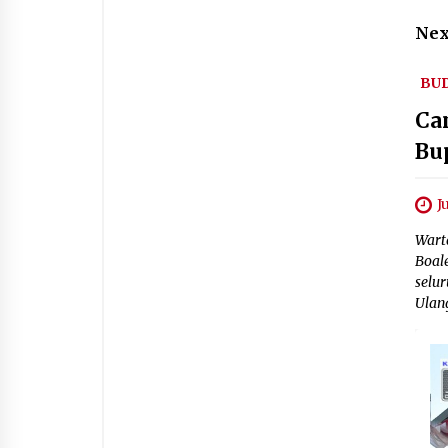
Nex
BU
Ca
Bu
J
Wart
Boal
selu
Ulan