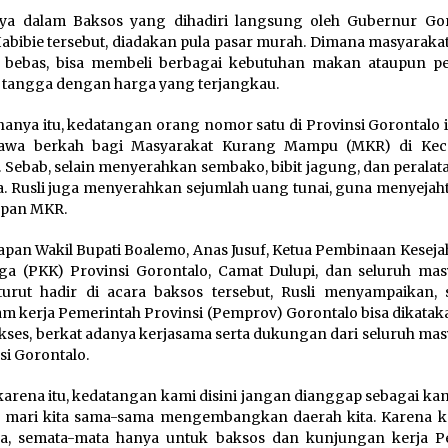
ya dalam Baksos yang dihadiri langsung oleh Gubernur Gor
Habibie tersebut, diadakan pula pasar murah. Dimana masyaraka
 bebas, bisa membeli berbagai kebutuhan makan ataupun pe
tangga dengan harga yang terjangkau.
hanya itu, kedatangan orang nomor satu di Provinsi Gorontalo i
wa berkah bagi Masyarakat Kurang Mampu (MKR) di Kec
. Sebab, selain menyerahkan sembako, bibit jagung, dan peralat
a. Rusli juga menyerahkan sejumlah uang tunai, guna menyejah
upan MKR.
apan Wakil Bupati Boalemo, Anas Jusuf, Ketua Pembinaan Keseja
ga (PKK) Provinsi Gorontalo, Camat Dulupi, dan seluruh mas
urut hadir di acara baksos tersebut, Rusli menyampaikan, s
m kerja Pemerintah Provinsi (Pemprov) Gorontalo bisa dikatak
kses, berkat adanya kerjasama serta dukungan dari seluruh mas
si Gorontalo.
karena itu, kedatangan kami disini jangan dianggap sebagai ka
, mari kita sama-sama mengembangkan daerah kita. Karena k
uga, semata-mata hanya untuk baksos dan kunjungan kerja 