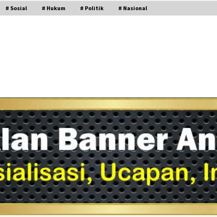
# Sosial
# Hukum
# Politik
# Nasional