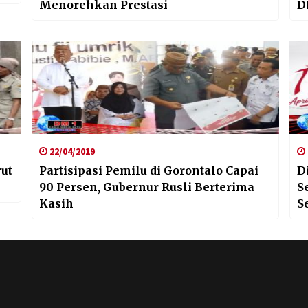
Menorehkan Prestasi
D
22/04/2019
ut
Partisipasi Pemilu di Gorontalo Capai
D
90 Persen, Gubernur Rusli Berterima
S
Kasih
S