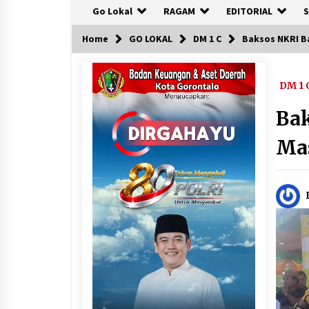
Go Lokal
RAGAM
EDITORIAL
S
Home
GO LOKAL
DM 1 C
Baksos NKRI B
DM 1 
Bak
Ma