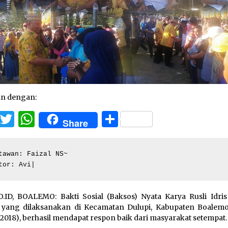
an dengan:
Facebook
Twitter
WhatsApp
Share
Share
tawan: Faizal NS~

tor: Avi|
.ID, BOALEMO: Bakti Sosial (Baksos) Nyata Karya Rusli Idris
 yang dilaksanakan di Kecamatan Dulupi, Kabupaten Boalemo
/2018), berhasil mendapat respon baik dari masyarakat setempat.