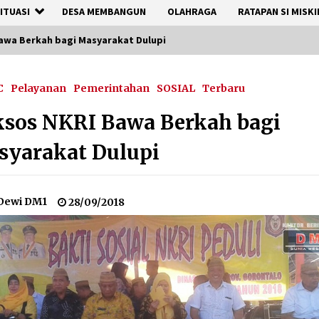
ITUASI
DESA MEMBANGUN
OLAHRAGA
RATAPAN SI MISKI
awa Berkah bagi Masyarakat Dulupi
C
Pelayanan
Pemerintahan
SOSIAL
Terbaru
sos NKRI Bawa Berkah bagi
syarakat Dulupi
Dewi DM1
28/09/2018