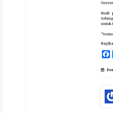
Goronta
Rusli
Sehin
untuk t
“Semua
Bagik
Pos