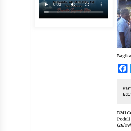
Bagik
War
Edi
DM1.CO
Peduli
(28/09