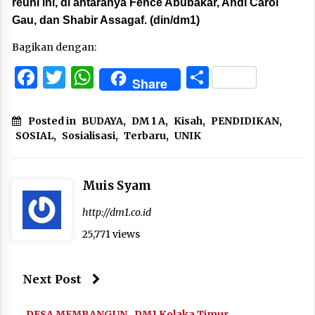
reuni ini, di antaranya Fence Abubakar, Andi Carol
Gau, dan Shabir Assagaf. (din/dm1)
Bagikan dengan:
Facebook
Twitter
WhatsApp
Share
Share
Posted in
BUDAYA
,
DM 1 A
,
Kisah
,
PENDIDIKAN
,
SOSIAL
,
Sosialisasi
,
Terbaru
,
UNIK
Muis Syam
http://dm1.co.id
25,771 views
Next Post
DESA MEMBANGUN
DM1 Kolaka Timur