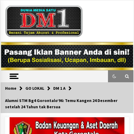
Skip
to
content
DM1
Home
GO LOKAL
DM 1 A
Alumni STM Bg4 Gorontalo’96: Temu Kangen 24 Desember
setelah 24 Tahun tak Bersua