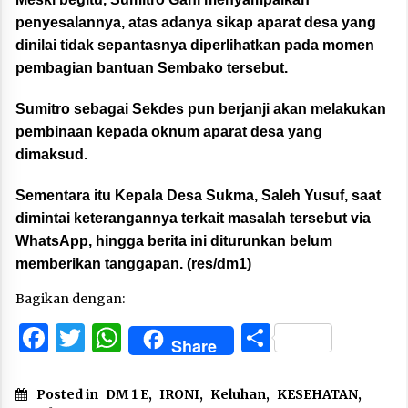
penyesalannya, atas adanya sikap aparat desa yang
dinilai tidak sepantasnya diperlihatkan pada momen
pembagian bantuan Sembako tersebut.
Sumitro sebagai Sekdes pun berjanji akan melakukan
pembinaan kepada oknum aparat desa yang
dimaksud.
Sementara itu Kepala Desa Sukma, Saleh Yusuf, saat
dimintai keterangannya terkait masalah tersebut via
WhatsApp, hingga berita ini diturunkan belum
memberikan tanggapan. (res/dm1)
Bagikan dengan:
Facebook
Twitter
WhatsApp
Share
Share
Posted in
DM 1 E
,
IRONI
,
Keluhan
,
KESEHATAN
,