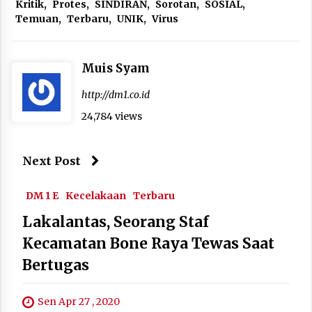
Kritik
,
Protes
,
SINDIRAN
,
Sorotan
,
SOSIAL
,
Temuan
,
Terbaru
,
UNIK
,
Virus
Muis Syam
http://dm1.co.id
24,784 views
Next Post
DM 1 E
Kecelakaan
Terbaru
Lakalantas, Seorang Staf
Kecamatan Bone Raya Tewas Saat
Bertugas
Sen Apr 27 , 2020