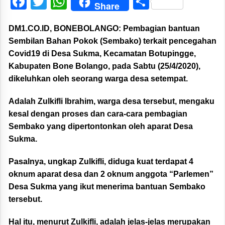
Facebook
Twitter
WhatsApp
Share
Share
DM1.CO.ID, BONEBOLANGO:
Pembagian bantuan
Sembilan Bahan Pokok (Sembako) terkait pencegahan
Covid19 di Desa Sukma, Kecamatan Botupingge,
Kabupaten Bone Bolango, pada Sabtu (25/4/2020),
dikeluhkan oleh seorang warga desa setempat.
Adalah Zulkifli Ibrahim, warga desa tersebut, mengaku
kesal dengan proses dan cara-cara pembagian
Sembako yang dipertontonkan oleh aparat Desa
Sukma.
Pasalnya, ungkap Zulkifli, diduga kuat terdapat 4
oknum aparat desa dan 2 oknum anggota “Parlemen”
Desa Sukma yang ikut menerima bantuan Sembako
tersebut.
Hal itu, menurut Zulkifli, adalah jelas-jelas merupakan