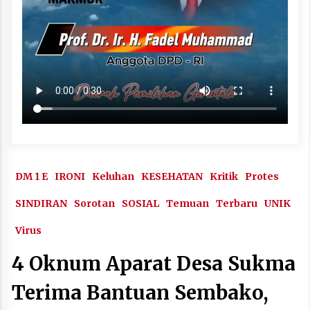
DM 1 E
IRONI
Keluhan
KESEHATAN
Kritik
Protes
SINDIRAN
Sorotan
SOSIAL
Temuan
Terbaru
UNIK
Virus
4 Oknum Aparat Desa Sukma
Terima Bantuan Sembako,