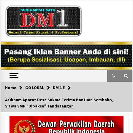
Skip
to
content
DM1
Home
GO LOKAL
DM 1 E
4 Oknum Aparat Desa Sukma Terima Bantuan Sembako,
Siswa SMP “Dipaksa” Tandatangan