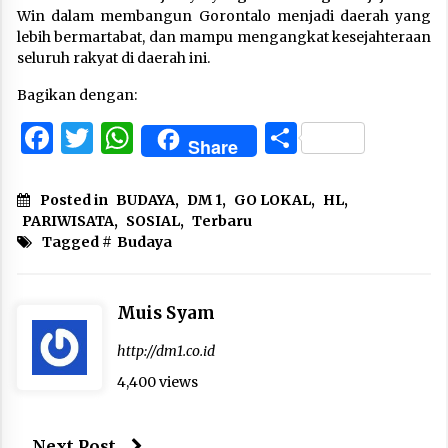
Win dalam membangun Gorontalo menjadi daerah yang
lebih bermartabat, dan mampu mengangkat kesejahteraan
seluruh rakyat di daerah ini.
Bagikan dengan:
Facebook
Twitter
WhatsApp
Share
Share
Posted in
BUDAYA
,
DM 1
,
GO LOKAL
,
HL
,
PARIWISATA
,
SOSIAL
,
Terbaru
Tagged #
Budaya
Muis Syam
http://dm1.co.id
4,400 views
Next Post