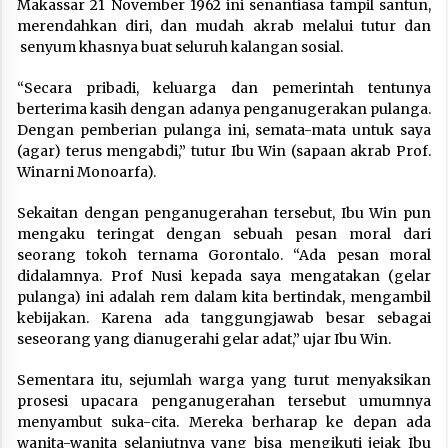
Makassar 21 November 1962 ini senantiasa tampil santun,
merendahkan diri, dan mudah akrab melalui tutur dan
senyum khasnya buat seluruh kalangan sosial.
“Secara pribadi, keluarga dan pemerintah tentunya
berterima kasih dengan adanya penganugerakan pulanga.
Dengan pemberian pulanga ini, semata-mata untuk saya
(agar) terus mengabdi,” tutur Ibu Win (sapaan akrab Prof.
Winarni Monoarfa).
Sekaitan dengan penganugerahan tersebut, Ibu Win pun
mengaku teringat dengan sebuah pesan moral dari
seorang tokoh ternama Gorontalo. “Ada pesan moral
didalamnya. Prof Nusi kepada saya mengatakan (gelar
pulanga) ini adalah rem dalam kita bertindak, mengambil
kebijakan. Karena ada tanggungjawab besar sebagai
seseorang yang dianugerahi gelar adat,” ujar Ibu Win.
Sementara itu, sejumlah warga yang turut menyaksikan
prosesi upacara penganugerahan tersebut umumnya
menyambut suka-cita. Mereka berharap ke depan ada
wanita-wanita selanjutnya yang bisa mengikuti jejak Ibu