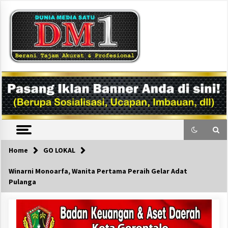
Skip
to
content
DM1
Home
GO LOKAL
Winarni Monoarfa, Wanita Pertama Peraih Gelar Adat
Pulanga