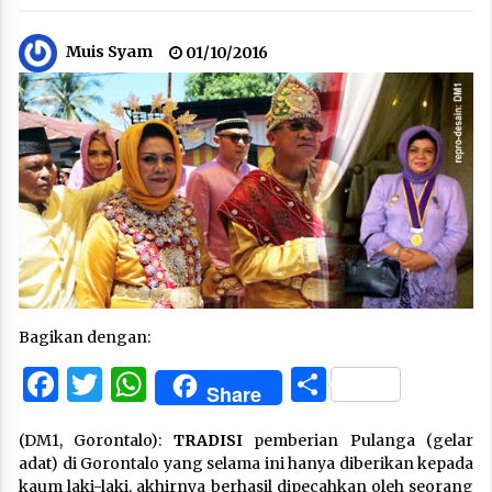
Muis Syam
01/10/2016
Bagikan dengan:
Facebook
Twitter
WhatsApp
Share
Share
(DM1, Gorontalo):
TRADISI
pemberian Pulanga (gelar
adat) di Gorontalo yang selama ini hanya diberikan kepada
kaum laki-laki, akhirnya berhasil dipecahkan oleh seorang