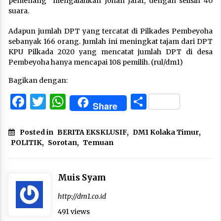
pemenang mengalahkan Johan Jafar, dengan selisih 40
suara.
Adapun jumlah DPT yang tercatat di Pilkades Pembeyoha
sebanyak 166 orang. Jumlah ini meningkat tajam dari DPT
KPU Pilkada 2020 yang mencatat jumlah DPT di desa
Pembeyoha hanya mencapai 108 pemilih. (rul/dm1)
Bagikan dengan:
Facebook
Twitter
WhatsApp
Share
Share
Posted in
BERITA EKSKLUSIF
,
DM1 Kolaka Timur
,
POLITIK
,
Sorotan
,
Temuan
Muis Syam
http://dm1.co.id
491 views