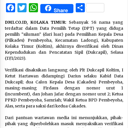
Facebook
Twitter
WhatsApp
Share
Share
DM1.CO.ID, KOLAKA TIMUR:
Sebanyak 58 nama yang
terdaftar dalam Data Pemilih Tetap (DPT) yang diduga
pemilih “siluman” (dari luar) pada Pemilihan Kepala Desa
(Pilkades) Pembeyoha, Kecamatan Ladongi, Kabupaten
Kolaka Timur (Koltim), akhirnya diverifikasi oleh Dinas
Kependudukan dan Pencatatan Sipil (Dukcapil), Selasa
(17/1/2023).
Verifikasi disaksikan langsung oleh Plt Dukcapil Koltim, I
Ketut Hartawan didampingi Darius selaku Kabid Data
Dukcapil; dua Calon Kepala Desa (Cakades) Pembeyoha,
masing-masing Firdaus dengan nomor urut 1
(incumbent), dan Johan Jafar dengan nomor urut 2; Ketua
PPKD Pembeyoha, Samriah; Wakil Ketua BPD Pembeyoha,
Alas, serta para saksi dari kedua Cakades.
Dari pantuan wartawan media ini menunjukkan, pihak-
pihak yang diperbolehkan masuk menyaksikan verifikasi