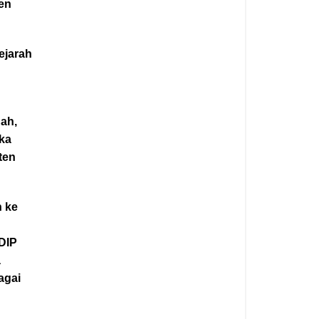
ten
ejarah
ah,
ika
ten
n ke
,
DIP
a
agai