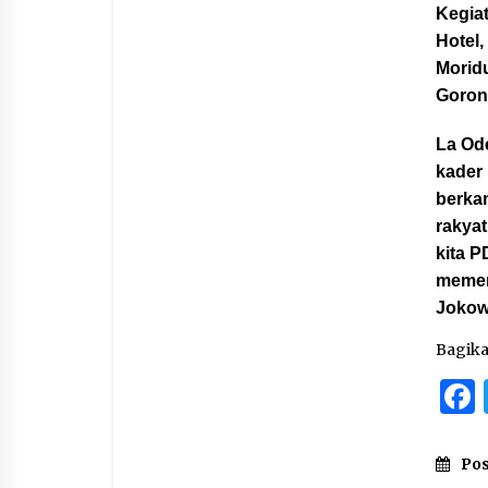
Kegia
Hotel,
Moridu
Goront
La Od
kader
berka
rakyat
kita 
memen
Jokowi
Bagik
Pos