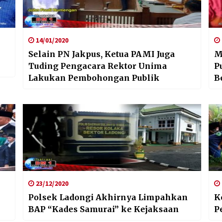
14/01/2020
Selain PN Jakpus, Ketua PAMI Juga
M
Tuding Pengacara Rektor Unima
P
Lakukan Pembohongan Publik
B
23/12/2020
Polsek Ladongi Akhirnya Limpahkan
K
BAP “Kades Samurai” ke Kejaksaan
P