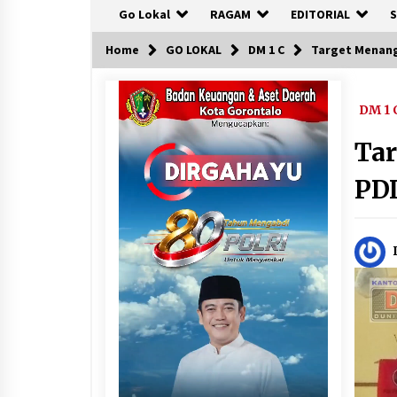
Go Lokal
RAGAM
EDITORIAL
S
Home
GO LOKAL
DM 1 C
Target Menang
DM 1 
Tar
PDI