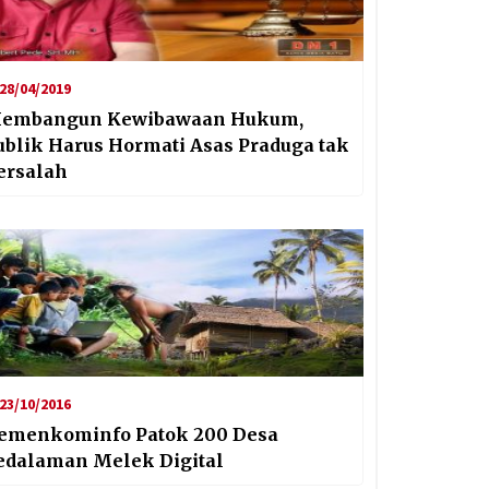
28/04/2019
embangun Kewibawaan Hukum,
ublik Harus Hormati Asas Praduga tak
ersalah
23/10/2016
emenkominfo Patok 200 Desa
edalaman Melek Digital