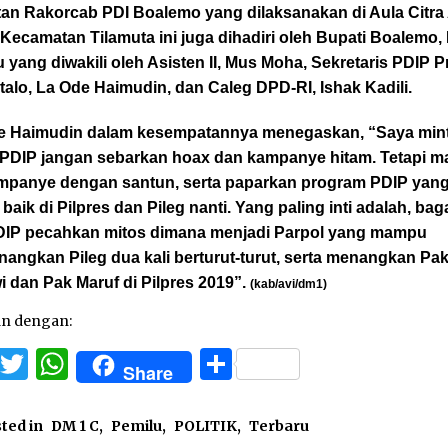
tan Rakorcab PDI Boalemo yang dilaksanakan di Aula Citra
 Kecamatan Tilamuta ini juga dihadiri oleh Bupati Boalemo,
 yang diwakili oleh Asisten II, Mus Moha, Sekretaris PDIP P
alo, La Ode Haimudin, dan Caleg DPD-RI, Ishak Kadili.
e Haimudin dalam kesempatannya menegaskan, “Saya min
 PDIP jangan sebarkan hoax dan kampanye hitam. Tetapi mar
mpanye dengan santun, serta paparkan program PDIP yang
 baik di Pilpres dan Pileg nanti. Yang paling inti adalah, ba
PDIP pecahkan mitos dimana menjadi Parpol yang mampu
angkan Pileg dua kali berturut-turut, serta menangkan Pa
 dan Pak Maruf di Pilpres 2019”.
(kab/avi/dm1)
an dengan:
Facebook
Twitter
WhatsApp
Share
Share
ted in
DM 1 C
,
Pemilu
,
POLITIK
,
Terbaru