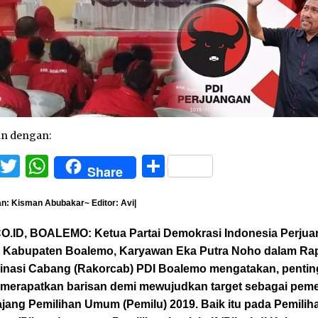
an dengan:
Facebook
Twitter
WhatsApp
Share
Share
n: Kisman Abubakar~ Editor: Avi|
O.ID, BOALEMO: Ketua Partai Demokrasi Indonesia Perju
) Kabupaten Boalemo, Karyawan Eka Putra Noho dalam Ra
inasi Cabang (Rakorcab) PDI Boalemo mengatakan, pentin
 merapatkan barisan demi mewujudkan target sebagai pe
jang Pemilihan Umum (Pemilu) 2019. Baik itu pada Pemilih