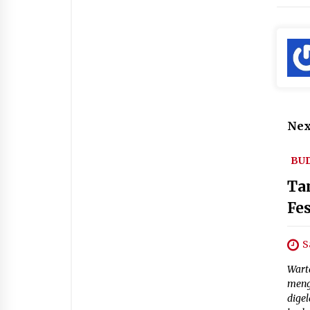
Nex
BU
Ta
Fe
S
Wart
meng
dige