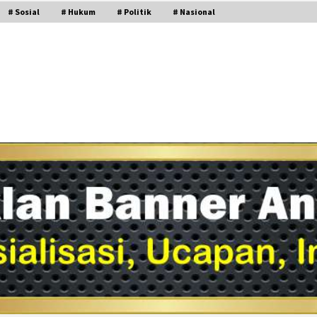
# Sosial
# Hukum
# Politik
# Nasional