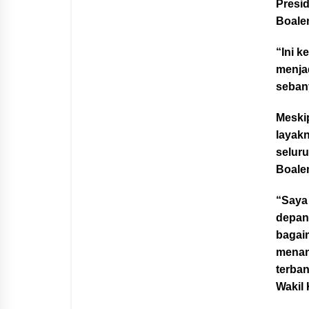
Presid
Boale
“Ini 
menjad
sebany
Meski
layakn
selur
Boalem
“Saya 
depan 
bagai
menang
terba
Wakil