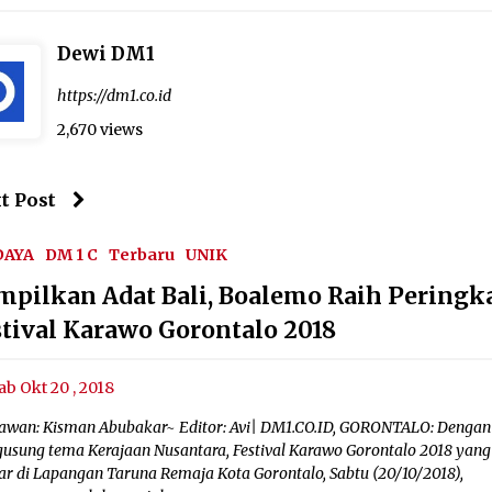
Dewi DM1
https://dm1.co.id
2,670 views
t Post
DAYA
DM 1 C
Terbaru
UNIK
mpilkan Adat Bali, Boalemo Raih Peringka
stival Karawo Gorontalo 2018
ab Okt 20 , 2018
awan: Kisman Abubakar~ Editor: Avi| DM1.CO.ID, GORONTALO: Dengan
usung tema Kerajaan Nusantara, Festival Karawo Gorontalo 2018 yang
lar di Lapangan Taruna Remaja Kota Gorontalo, Sabtu (20/10/2018),