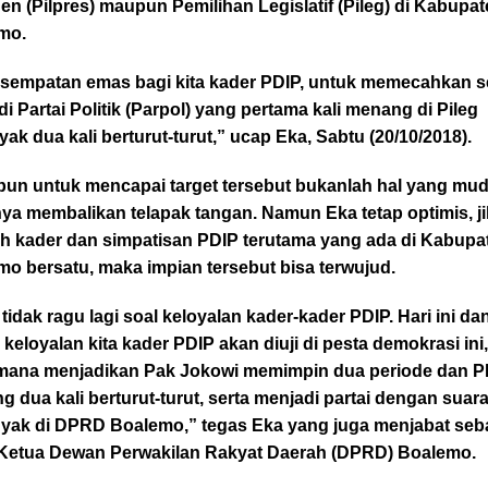
en (Pilpres) maupun Pemilihan Legislatif (Pileg) di Kabupa
mo.
kesempatan emas bagi kita kader PDIP, untuk memecahkan s
i Partai Politik (Parpol) yang pertama kali menang di Pileg
ak dua kali berturut-turut,” ucap Eka, Sabtu (20/10/2018).
pun untuk mencapai target tersebut bukanlah hal yang mud
ya membalikan telapak tangan. Namun Eka tetap optimis, j
uh kader dan simpatisan PDIP terutama yang ada di Kabupa
o bersatu, maka impian tersebut bisa terwujud.
tidak ragu lagi soal keloyalan kader-kader PDIP. Hari ini da
keloyalan kita kader PDIP akan diuji di pesta demokrasi ini
mana menjadikan Pak Jokowi memimpin dua periode dan P
 dua kali berturut-turut, serta menjadi partai dengan suar
nyak di DPRD Boalemo,” tegas Eka yang juga menjabat seb
 Ketua Dewan Perwakilan Rakyat Daerah (DPRD) Boalemo.