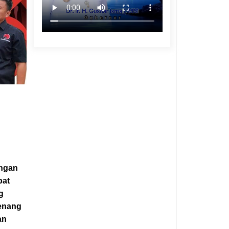
angan
pat
g
menang
an