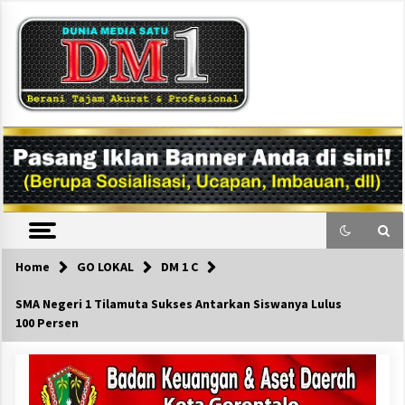
Skip
to
content
DM1
Home
GO LOKAL
DM 1 C
SMA Negeri 1 Tilamuta Sukses Antarkan Siswanya Lulus
100 Persen