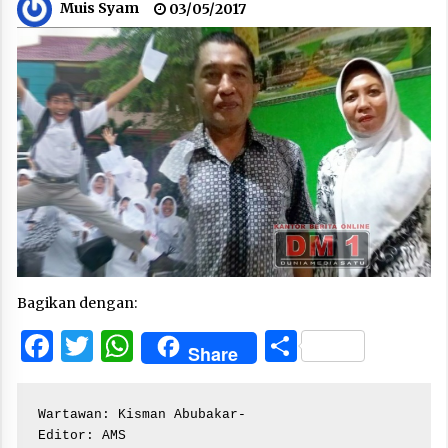
Muis Syam
03/05/2017
Bagikan dengan:
Facebook
Twitter
WhatsApp
Share
Share
Wartawan: Kisman Abubakar-

Editor: AMS