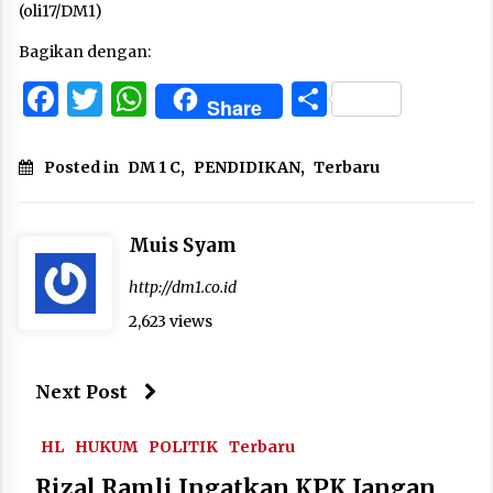
(oli17/DM1)
Bagikan dengan:
Facebook
Twitter
WhatsApp
Share
Share
Posted in
DM 1 C
,
PENDIDIKAN
,
Terbaru
Muis Syam
http://dm1.co.id
2,623 views
Next Post
HL
HUKUM
POLITIK
Terbaru
Rizal Ramli Ingatkan KPK Jangan