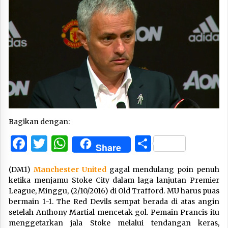
Bagikan dengan:
Facebook
Twitter
WhatsApp
Share
Share
(DM1)
Manchester United
gagal mendulang poin penuh
ketika menjamu Stoke City dalam laga lanjutan Premier
League, Minggu, (2/10/2016) di Old Trafford. MU harus puas
bermain 1-1. The Red Devils sempat berada di atas angin
setelah Anthony Martial mencetak gol. Pemain Prancis itu
menggetarkan jala Stoke melalui tendangan keras,