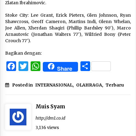
Zlatan Ibrahimovic.
Stoke City: Lee Grant, Erick Pieters, Glen Johnson, Ryan
Shawcross, Geoff Cameron, Martins Indi, Glenn Whelan,
Joe Allen, Xherdan Shaqiri (Phillip Bardsley 90′), Marco
Arnautovic (Jonathan Walters 77′), Wilfried Bony (Peter
Crouch 77′).
Bagikan dengan:
Facebook
Twitter
WhatsApp
Share
Share
Posted in
INTERNASIONAL
,
OLAHRAGA
,
Terbaru
Muis Syam
http://dm1.co.id
3,136 views