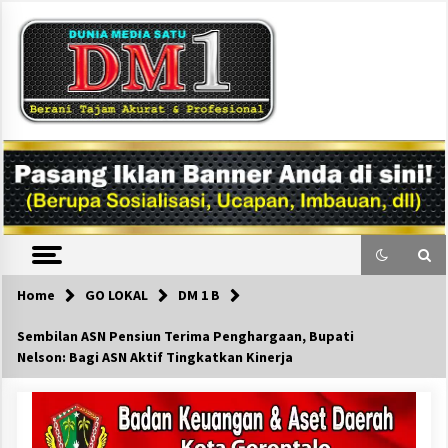
Skip
to
content
DM1
Home
GO LOKAL
DM 1 B
Sembilan ASN Pensiun Terima Penghargaan, Bupati
Nelson: Bagi ASN Aktif Tingkatkan Kinerja