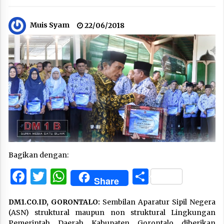
Muis Syam
22/06/2018
Bagikan dengan:
Facebook
Twitter
WhatsApp
Share
Share
DM1.CO.ID, GORONTALO:
Sembilan Aparatur Sipil Negera
(ASN) struktural maupun non struktural Lingkungan
Pemerintah Daerah Kabupaten Gorontalo diberikan