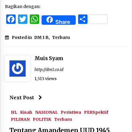
Bagikan dengan:
Facebook
Twitter
WhatsApp
Share
Share
Posted in
DM 1 B
,
Terbaru
Muis Syam
http://dm1.co.id
1,513 views
Next Post
HL
Kisah
NASIONAL
Peristiwa
PERSpektif
PILIHAN
POLITIK
Terbaru
Tentang Amandemen UUD 1945,