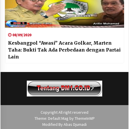
08/09/2020
Kesbangpol “Awasi” Acara Golkar, Marten
Taha: Bukti Tak Ada Perbedaan dengan Partai
Lain
Copyright All right reserved
Theme: Default Mag by
ThemeInWP
Modified By
Abas Djumadi