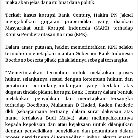
maka akan jelas dana itu buat dana politik.
Terkait kasus korupsi Bank Century, Hakim PN Jaksel
mengabulkan gugatan praperadilan yang diajukan
Masyarakat Anti Korupsi Indonesia (MAKI) terhadap
Komisi Pemberantasan Korupsi (KPK).
Dalam amar putusan, hakim memerintahkan KPK selaku
termohon menetapkan mantan Gubernur Bank Indonesia
Boediono beserta pihak-pihak lainnya sebagai tersangka.
“Memerintahkan termohon untuk melakukan proses
hukum selanjutnya sesuai dengan ketentuan hukum dan
peraturan perundang-undangan yang berlaku atas
dugaan tindak pidana korupsi Bank Century dalam bentuk
melakukan penyidikan dan menetapkan tersangka
terhadap Boediono, Muliaman D Hadad, Raden Pardede
dkk (sebagaimana tertuang dalam surat dakwaan atas
nama terdakwa Budi Mulya) atau melimpahkannnya
kepada kepolisian dan atau kejaksaan untuk dilanjutkan
dengan penyelidikan, penyidikan dan penuntutan dalam
proses persidangan di Pengadilan Tipikor Jakarta Pusat,”