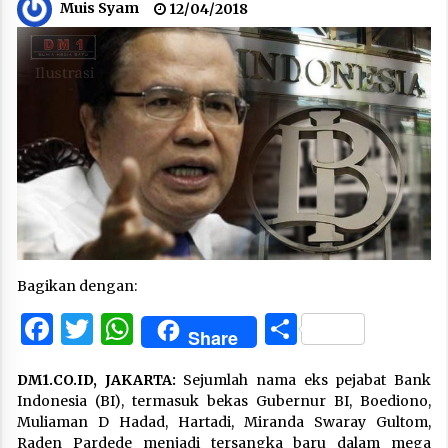
Muis Syam
12/04/2018
Bagikan dengan:
Facebook
Twitter
WhatsApp
Share
Share
DM1.CO.ID, JAKARTA:
Sejumlah nama eks pejabat Bank
Indonesia (BI), termasuk bekas Gubernur BI, Boediono,
Muliaman D Hadad, Hartadi, Miranda Swaray Gultom,
Raden Pardede menjadi tersangka baru dalam mega