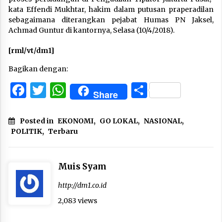
kata Effendi Mukhtar, hakim dalam putusan praperadilan
sebagaimana diterangkan pejabat Humas PN Jaksel,
Achmad Guntur di kantornya, Selasa (10/4/2018).
[rml/vt/dm1]
Bagikan dengan:
Facebook
Twitter
WhatsApp
Share
Share
Posted in
EKONOMI
,
GO LOKAL
,
NASIONAL
,
POLITIK
,
Terbaru
Muis Syam
http://dm1.co.id
2,083 views