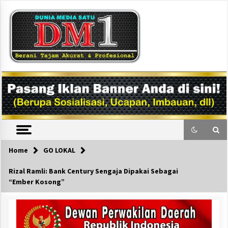
Skip
to
content
DM1
Home
GO LOKAL
Rizal Ramli: Bank Century Sengaja Dipakai Sebagai
“Ember Kosong”