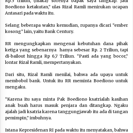
Rp.5 triliun, (maka) sorenya bapak saya tangkap. Jadi
Boediono ketakutan,” ulas Rizal Ramli menirukan ucapan
Antasari pada waktu itu.
Selang beberapa waktu kemudian, rupanya dicari “ember
kosong” lain, yaitu Bank Century.
RR mengungkapkan mengenai kebutuhan dana pihak
ketiga yang sebenarnya hanya sebesar Rp. 2 Triliun, tapi
di-bailout hingga Rp 6,7 Triliun. “Pasti ada yang bocor,”
lontar Rizal Ramli, mempertanyakan.
Dari situ, Rizal Ramli menilai, bahwa ada upaya untuk
membobol bank. Untuk itu RR meminta Boediono untuk
mengaku.
“Karena itu saya minta Pak Boediono ksatrialah kasihan
anak buah harus masuk penjara dan ditangkap. Ngaku
ajalah jadi ksatria karena tanggungjawab itu ada di tangan
pemimpin,” imbuhnya.
Istana Kepresidenan RI pada waktu itu menyatakan, bahwa