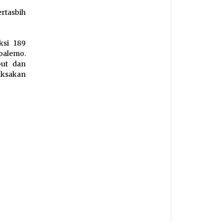
rtasbih
ksi 189
oalemo.
but dan
aksakan