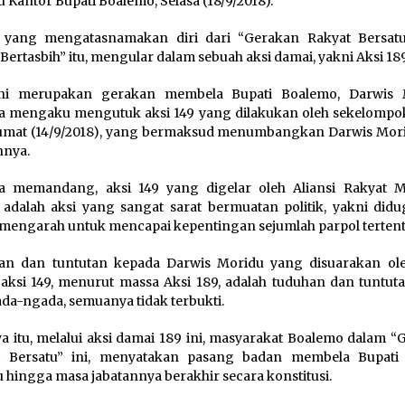
 Kantor Bupati Boalemo, Selasa (18/9/2018).
 yang mengatasnamakan diri dari “Gerakan Rakyat Bersat
Bertasbih” itu, mengular dalam sebuah aksi damai, yakni Aksi 189
ini merupakan gerakan membela Bupati Boalemo, Darwis 
 mengaku mengutuk aksi 149 yang dilakukan oleh sekelompok
umat (14/9/2018), yang bermaksud menumbangkan Darwis Mori
nnya.
a memandang, aksi 149 yang digelar oleh Aliansi Rakyat 
adalah aksi yang sangat sarat bermuatan politik, yakni didu
mengarah untuk mencapai kepentingan sejumlah parpol tertent
an dan tuntutan kepada Darwis Moridu yang disuarakan o
aksi 149, menurut massa Aksi 189, adalah tuduhan dan tuntut
a-ngada, semuanya tidak terbukti.
a itu, melalui aksi damai 189 ini, masyarakat Boalemo dalam “
t Bersatu” ini, menyatakan pasang badan membela Bupati
 hingga masa jabatannya berakhir secara konstitusi.