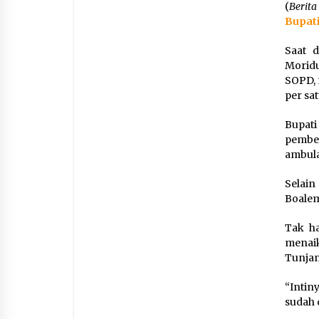
(
Berita
Bupati
Saat d
Moridu
SOPD, 
per sa
Bupat
pember
ambula
Selain
Boalem
Tak ha
menaik
Tunjan
“Intin
sudah 