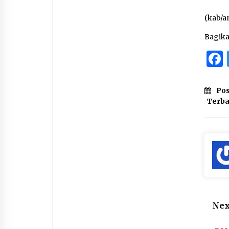
(kab/
Bagik
Pos
Terb
Nex