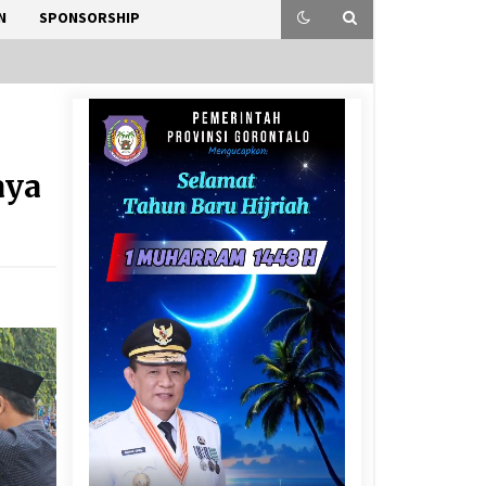
N
SPONSORSHIP
aya