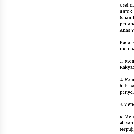
Usai m
untuk 
(span
penand
Anas Y
Pada k
membac
1. Mem
Rakyat
2. Mem
hati-h
penyel
3. Men
4. Mem
alasan
terpuji