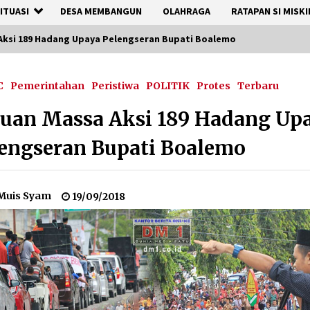
ITUASI
DESA MEMBANGUN
OLAHRAGA
RATAPAN SI MISKI
Aksi 189 Hadang Upaya Pelengseran Bupati Boalemo
C
Pemerintahan
Peristiwa
POLITIK
Protes
Terbaru
uan Massa Aksi 189 Hadang Up
engseran Bupati Boalemo
Muis Syam
19/09/2018