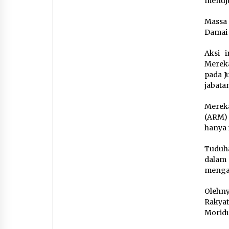
menuju
Massa
Damai 
Aksi 
Mereka
pada J
jabata
Merek
(ARM) 
hanya 
Tuduh
dalam 
mengad
Olehny
Rakya
Moridu