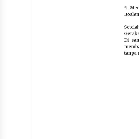
5. Me
Boale
Setela
Geraka
Di sa
membat
tanpa 