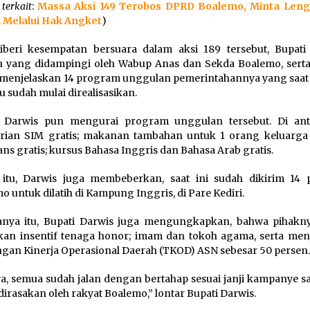
 terkait
:
Massa Aksi 149 Terobos DPRD Boalemo, Minta Len
 Melalui Hak Angket
)
iberi kesempatan bersuara dalam aksi 189 tersebut, Bupati
 yang didampingi oleh Wabup Anas dan Sekda Boalemo, serta
menjelaskan 14 program unggulan pemerintahannya yang saat i
tu sudah mulai direalisasikan.
i Darwis pun mengurai program unggulan tersebut. Di ant
ian SIM gratis; makanan tambahan untuk 1 orang keluarga 
ns gratis; kursus Bahasa Inggris dan Bahasa Arab gratis.
 itu, Darwis juga membeberkan, saat ini sudah dikirim 14
o untuk dilatih di Kampung Inggris, di Pare Kediri.
nya itu, Bupati Darwis juga mengungkapkan, bahwa pihakny
an insentif tenaga honor; imam dan tokoh agama, serta men
gan Kinerja Operasional Daerah (TKOD) ASN sebesar 50 persen
ya, semua sudah jalan dengan bertahap sesuai janji kampanye s
dirasakan oleh rakyat Boalemo,” lontar Bupati Darwis.