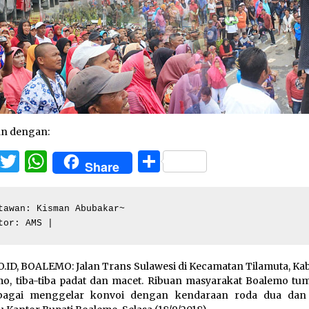
an dengan:
Facebook
Twitter
WhatsApp
Share
Share
tawan: Kisman Abubakar~

tor: AMS |
.ID, BOALEMO: Jalan Trans Sulawesi di Kecamatan Tilamuta, Ka
o, tiba-tiba padat dan macet. Ribuan masyarakat Boalemo tu
 bagai menggelar konvoi dengan kendaraan roda dua dan