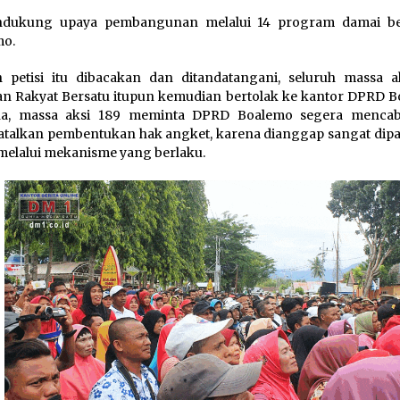
ndukung upaya pembangunan melalui 14 program damai be
mo.
h petisi itu dibacakan dan ditandatangani, seluruh massa a
n Rakyat Bersatu itupun kemudian bertolak ke kantor DPRD B
na, massa aksi 189 meminta DPRD Boalemo segera menca
alkan pembentukan hak angket, karena dianggap sangat dip
melalui mekanisme yang berlaku.