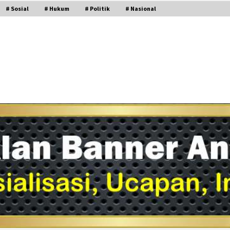
# Sosial
# Hukum
# Politik
# Nasional