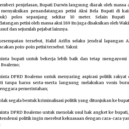
emberi penjelasan, Bupati Darwis langsung diarak oleh massa a
menyaksikan penandatangan petisi Aksi Bela Bupati di kai
duk) polos sepanjang sekitar 10 meter. Selain Bupati 
atangan petisi oleh massa aksi 189 itu juga disaksikan oleh Waki
usuf dan sejumlah pejabat lainnya.
esempatan tersebut, Halid Arifin selaku jendral lapangan A
akan poin-poin petisi tersebut. Yakni:
inta bupati untuk bekerja lebih baik dan tetap mengayomi 
 Boalemo;
inta DPRD Boalemo untuk menyaring aspirasi politik rakyat
ati tanpa harus serta-merta langsung melakukan vonis bur
enggara pemerintahan;
olak segala bentuk kriminalisasi politik yang ditunjukan ke bupat
inta DPRD Boalemo untuk menolak usul hak angket ke bupati,
 tendensi politik ingin merebut kekuasaan dengan cara-cara ya
;