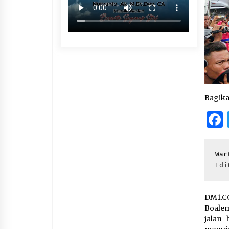
Bagik
War
Edi
DM1.CO
Boalem
jalan