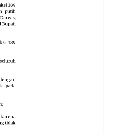
ksi 189
n putih
Darwis,
l Bupati
ksi 189
seluruh
 dengan
uk pada
i;
 karena
ng tidak