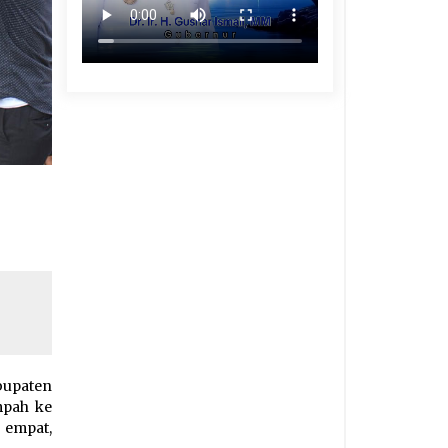
bupaten
mpah ke
 empat,