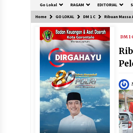
Go Lokal
RAGAM
EDITORIAL
S
Home
GO LOKAL
DM 1 C
Ribuan Massa 
DM 1 
Rib
Pel