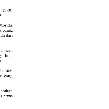
u (GRB)
.
Moridu.
 pihak,
du dari
Melawan
ga kuat
u.
leh ARM
an yang
Gerakan
 Darwis