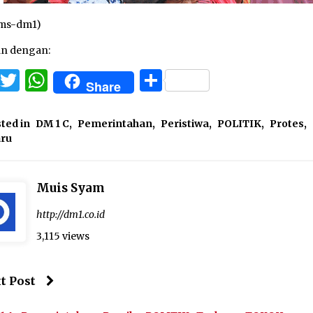
ams-dm1)
an dengan:
Facebook
Twitter
WhatsApp
Share
Share
ted in
DM 1 C
,
Pemerintahan
,
Peristiwa
,
POLITIK
,
Protes
,
aru
Muis Syam
http://dm1.co.id
3,115 views
t Post