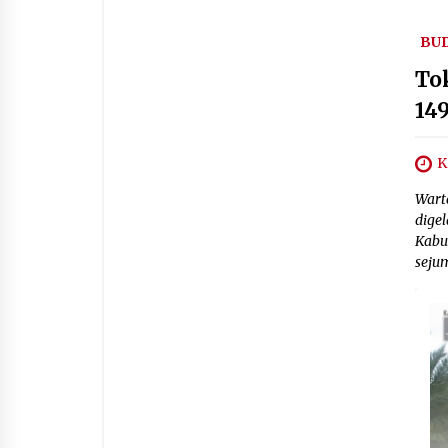
BU
To
14
K
Wart
dige
Kabu
seju