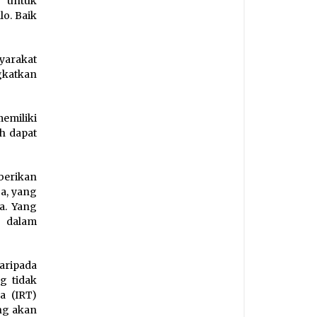
, untuk
o. Baik
yarakat
katkan
emiliki
h dapat
erikan
a, yang
a. Yang
i dalam
aripada
g tidak
a (IRT)
ang akan