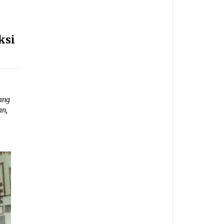
ksi
ang
an,