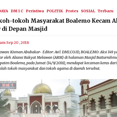
DAYA
DM 1 C
Peristiwa
POLITIK
Protes
SOSIAL
Terbaru
koh-tokoh Masyarakat Boalemo Kecam A
9 di Depan Masjid
am Sep 20 , 2018
awan: Kisman Abubakar~ Editor: Avi| DM1.CO.ID, BOALEMO: Aksi 149 y
lar oleh Aliansi Rakyat Melawan (ARM) di halaman Masjid Baiturrahm
paten Boalemo, pada Jumat (14/9/2018), mendapat kecaman keras dari
mlah tokoh masyarakat dan tokoh agama di daerah tersebut.