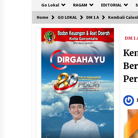
Go Lokal
RAGAM
EDITORIAL
S
Home
GO LOKAL
DM 1 A
Kembali Calon
DM 1 
Kem
Be
Pe