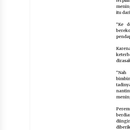
terpi
mening
itu da
“Ke d
berek
pendap
Karen
keterb
dirasa
“Nah 
bimbin
tadin
nanti
mening
Peremp
berdia
diingi
diberi