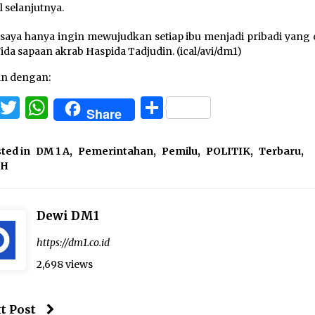
l selanjutnya.
saya hanya ingin mewujudkan setiap ibu menjadi pribadi yang c
Fida sapaan akrab Haspida Tadjudin. (ical/avi/dm1)
an dengan:
Facebook
Twitter
WhatsApp
Share
Share
ted in
DM 1 A
,
Pemerintahan
,
Pemilu
,
POLITIK
,
Terbaru
,
OH
Dewi DM1
https://dm1.co.id
2,698 views
t Post