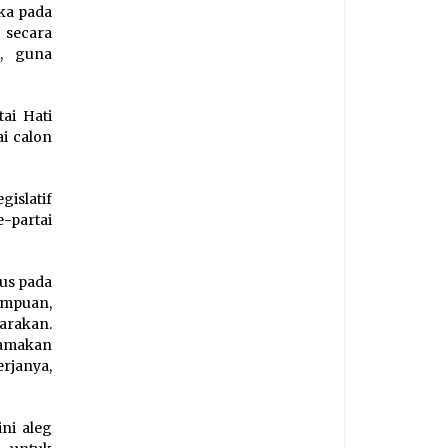
ka pada
 secara
a, guna
ai Hati
i calon
islatif
-partai
sus pada
empuan,
arakan.
amakan
rjanya,
ni aleg