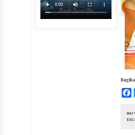
Bagik
War
Edi