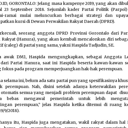
.ID, GORONTALO: Jelang masa kampenye 2019, yang akan dibu
l 23 September 2018.
Sejumlah kader Partai Politik (Parpol)
ai-ramai mulai meluncurkan berbagai strategi dan upay
atkan kursi di Dewan Perwakilan Rakyat Daerah (DPRD).
rkecuali, seorang anggota DPRD Provinsi Gorontalo dari Part
 Rakyat (Hanura), yang akan kembali mencalonkan diri sebaga
tif (caleg) di partai yang sama, yakni Haspida Tadjudin, SE.
a awak DM1, Haspida mengungkapkan, sebagai Anggota Leg
 dari Partai Hanura, saat ini Haspida beserta kawan-kawan se
g fokus pada program memperjuangkan hak-hak perempuan.
a selama ini, belum ada satu partai pun yang spesifikasinya khu
k perempuan. Nah, disini setelah adanya keterwakilan per
 otomatis semua yang menjadi problem perempuan dapat disu
ka bebas mengawal pemerintah untuk lebih mengut
ingan perempuan,” jelas Haspida ketika ditemui di ruang ke
19/9/2018).
hanya itu, Haspida juga mengatakan, wakil rakyat dalam hal i