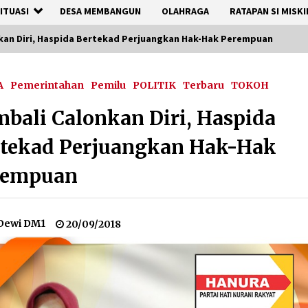
ITUASI
DESA MEMBANGUN
OLAHRAGA
RATAPAN SI MISKI
kan Diri, Haspida Bertekad Perjuangkan Hak-Hak Perempuan
A
Pemerintahan
Pemilu
POLITIK
Terbaru
TOKOH
bali Calonkan Diri, Haspida
rtekad Perjuangkan Hak-Hak
rempuan
Dewi DM1
20/09/2018