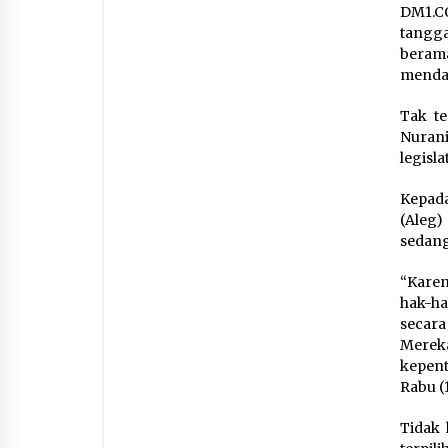
DM1.CO
tangga
beram
mendap
Tak te
Nurani
legisla
Kepad
(Aleg)
sedan
“Karen
hak-ha
secara
Mere
kepent
Rabu (
Tidak 