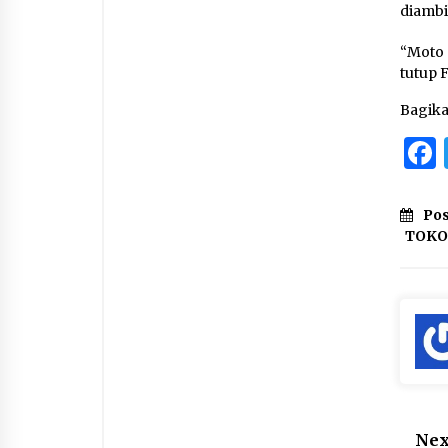
diambi
“Moto 
tutup 
Bagik
Pos
TOK
Nex