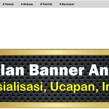
# Sosial
# Hukum
# Politik
# Nasional