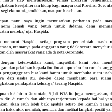
lih harus siap menyukseskan semua program pemerintah
katkan kesejahteraan hidup bagi masyarakat Provinsi Gorontal
ri segi ekonomi, pendidikan, maupun kesehatan.
epan nanti, saya ingin memusatkan perhatian pada mas
onomi lemah yang butuh untuk didanai, demi mening
atan mereka,” ujar Haspida.
a menurut Haspida, setiap program pemerintah masih m
atasan, utamanya pada anggaran yang tidak secara menyeluru
kan oleh masyarakat yang ada di Kota Gorontalo.
dengan keterwakilan kami, insyaAllah kami bisa memb
gan dan pelatihan kepada ibu-ibu ataupun ibu-ibu rumah tangg
ya pengangguran bisa kami bantu untuk membuka suatu usah
nya dari usaha itu, ibu-ibu dapat membantu para suam
katkan pendapatan keluarga,” terang Haspida.
uan kelahiran Gorontalo, 5 Juli 1978 itu juga menegaskan, d
m diri di rumah dan akhirnya terjerumus kepada hal-hal yan
nkan, akan jauh lebih baik apabila setiap Ibu Rumah Tangg
kan hak untuk memilah, memilih, dan melihat langkah positif y