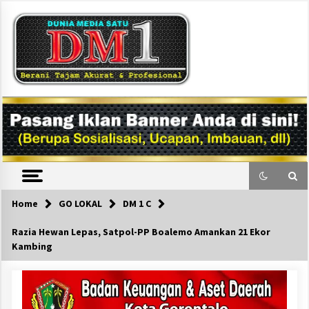
Skip
to
content
DM1
Home
GO LOKAL
DM 1 C
Razia Hewan Lepas, Satpol-PP Boalemo Amankan 21 Ekor
Kambing