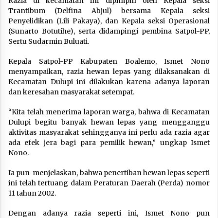
Razia di kecamatan ini dipimpin oleh Kepala seksi
Trantibum (Delfina Abjul) bersama Kepala seksi
Penyelidikan (Lili Pakaya), dan Kepala seksi Operasional
(Sunarto Botutihe), serta didampingi pembina Satpol-PP,
Sertu Sudarmin Buluati.
Kepala Satpol-PP Kabupaten Boalemo, Ismet Nono
menyampaikan, razia hewan lepas yang dilaksanakan di
Kecamatan Dulupi ini dilakukan karena adanya laporan
dan keresahan masyarakat setempat.
“Kita telah menerima laporan warga, bahwa di Kecamatan
Dulupi begitu banyak hewan lepas yang mengganggu
aktivitas masyarakat sehingganya ini perlu ada razia agar
ada efek jera bagi para pemilik hewan,” ungkap Ismet
Nono.
Ia pun menjelaskan, bahwa penertiban hewan lepas seperti
ini telah tertuang dalam Peraturan Daerah (Perda) nomor
11 tahun 2002.
Dengan adanya razia seperti ini, Ismet Nono pun