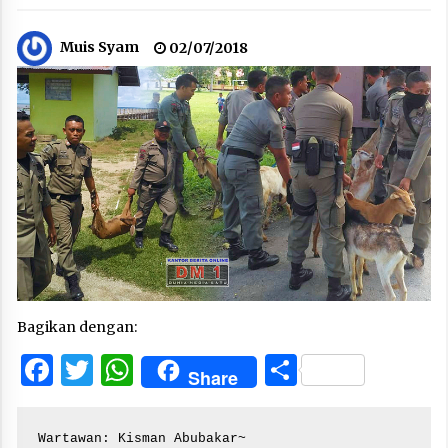
Muis Syam
02/07/2018
Bagikan dengan:
Facebook
Twitter
WhatsApp
Share
Share
Wartawan: Kisman Abubakar~
