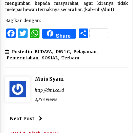
mengimbau kepada masyarakat, agar kiranya tidak
melepas hewan ternaknya secara liar. (kab-nhs/dm1)
Bagikan dengan:
Facebook
Twitter
WhatsApp
Share
Share
Posted in
BUDAYA
,
DM 1 C
,
Pelayanan
,
Pemerintahan
,
SOSIAL
,
Terbaru
Muis Syam
http://dm1.co.id
2,773 views
Next Post