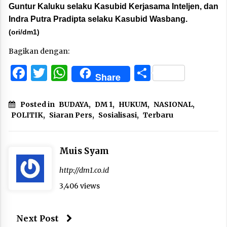
Guntur Kaluku selaku Kasubid Kerjasama Inteljen, dan
Indra Putra Pradipta selaku Kasubid Wasbang.
(ori/dm1)
Bagikan dengan:
Facebook
Twitter
WhatsApp
Share
Share
Posted in
BUDAYA
,
DM 1
,
HUKUM
,
NASIONAL
,
POLITIK
,
Siaran Pers
,
Sosialisasi
,
Terbaru
Muis Syam
http://dm1.co.id
3,406 views
Next Post