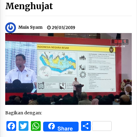
Menghujat
Muis Syam
29/03/2019
Bagikan dengan:
Facebook
Twitter
WhatsApp
Share
Share