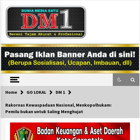
Skip
to
content
DM1
Home
GO LOKAL
DM 1
Rakornas Kewaspadaan Nasional, Menkopolhukam:
Pemilu bukan untuk Saling Menghujat