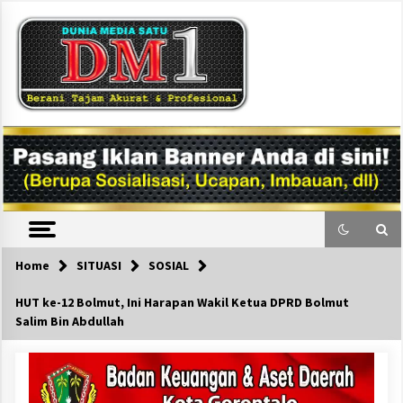
Skip
to
content
DM1
Home
SITUASI
SOSIAL
HUT ke-12 Bolmut, Ini Harapan Wakil Ketua DPRD Bolmut
Salim Bin Abdullah