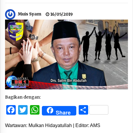
Muis Syam
16/05/2019
Bagikan dengan:
Facebook
Twitter
WhatsApp
Share
Share
Wartawan: Mulkan Hidayatullah | Editor: AMS