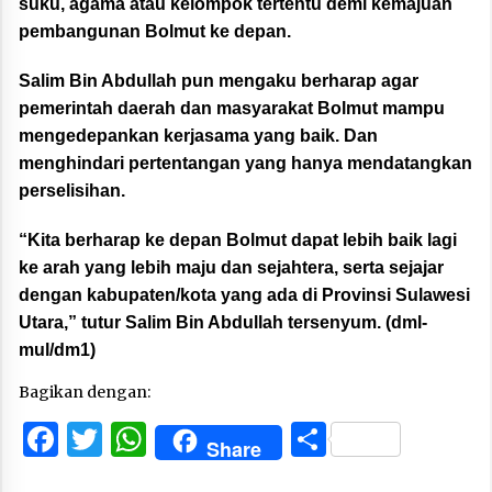
suku, agama atau kelompok tertentu demi kemajuan
pembangunan Bolmut ke depan.
Salim Bin Abdullah pun mengaku berharap agar
pemerintah daerah dan masyarakat Bolmut mampu
mengedepankan kerjasama yang baik. Dan
menghindari pertentangan yang hanya mendatangkan
perselisihan.
“Kita berharap ke depan Bolmut dapat lebih baik lagi
ke arah yang lebih maju dan sejahtera, serta sejajar
dengan kabupaten/kota yang ada di Provinsi Sulawesi
Utara,” tutur Salim Bin Abdullah tersenyum. (dml-
mul/dm1)
Bagikan dengan:
Facebook
Twitter
WhatsApp
Share
Share