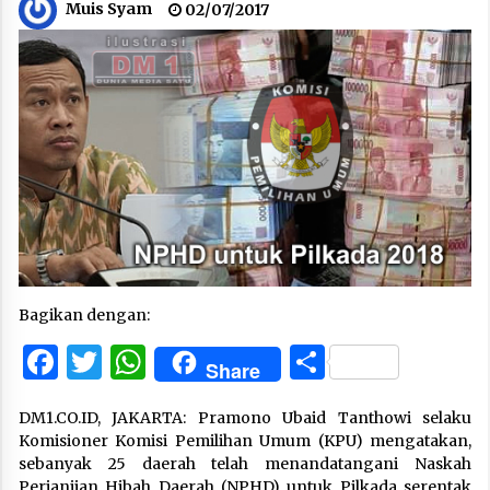
Muis Syam
02/07/2017
Bagikan dengan:
Facebook
Twitter
WhatsApp
Share
Share
DM1.CO.ID, JAKARTA: Pramono Ubaid Tanthowi selaku
Komisioner Komisi Pemilihan Umum (KPU) mengatakan,
sebanyak 25 daerah telah menandatangani Naskah
Perjanjian Hibah Daerah (NPHD) untuk Pilkada serentak