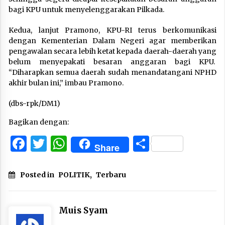
bagi KPU untuk menyelenggarakan Pilkada.
Kedua, lanjut Pramono, KPU-RI terus berkomunikasi
dengan Kementerian Dalam Negeri agar memberikan
pengawalan secara lebih ketat kepada daerah-daerah yang
belum menyepakati besaran anggaran bagi KPU.
“Diharapkan semua daerah sudah menandatangani NPHD
akhir bulan ini,” imbau Pramono.
(dbs-rpk/DM1)
Bagikan dengan:
Facebook
Twitter
WhatsApp
Share
Share
Posted in
POLITIK
,
Terbaru
Muis Syam