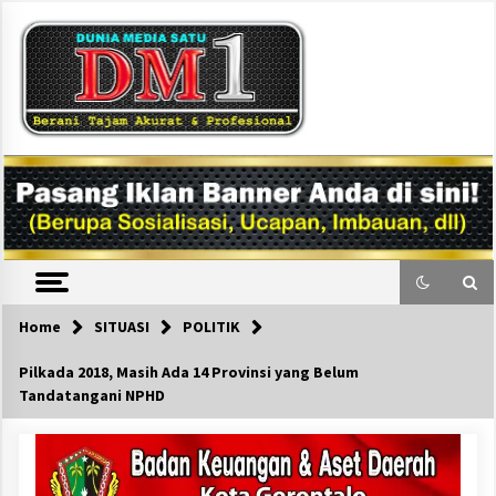
Skip
to
content
DM1
Home
SITUASI
POLITIK
Pilkada 2018, Masih Ada 14 Provinsi yang Belum
Tandatangani NPHD