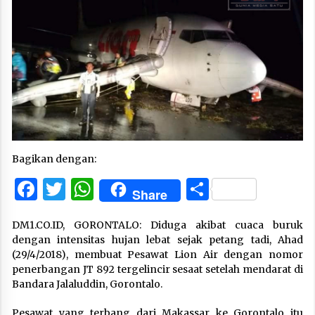
Bagikan dengan:
Facebook
Twitter
WhatsApp
Share
Share
DM1.CO.ID, GORONTALO: Diduga akibat cuaca buruk
dengan intensitas hujan lebat sejak petang tadi, Ahad
(29/4/2018), membuat Pesawat Lion Air dengan nomor
penerbangan JT 892 tergelincir sesaat setelah mendarat di
Bandara Jalaluddin, Gorontalo.
Pesawat yang terbang dari Makassar ke Gorontalo itu