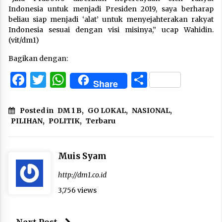
Indonesia untuk menjadi Presiden 2019, saya berharap
beliau siap menjadi ‘alat’ untuk menyejahterakan rakyat
Indonesia sesuai dengan visi misinya,” ucap Wahidin.
(vit/dm1)
Bagikan dengan:
Facebook
Twitter
WhatsApp
Share
Share
Posted in
DM 1 B
,
GO LOKAL
,
NASIONAL
,
PILIHAN
,
POLITIK
,
Terbaru
Muis Syam
http://dm1.co.id
3,756 views
Next Post