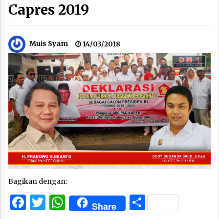
Capres 2019
Muis Syam
14/03/2018
Bagikan dengan:
Facebook
Twitter
WhatsApp
Share
Share