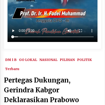
DM 1 B
GO LOKAL
NASIONAL
PILIHAN
POLITIK
Terbaru
Pertegas Dukungan,
Gerindra Kabgor
Deklarasikan Prabowo