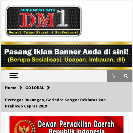
Skip
to
content
DM1
Home
GO LOKAL
Pertegas Dukungan, Gerindra Kabgor Deklarasikan
Prabowo Capres 2019