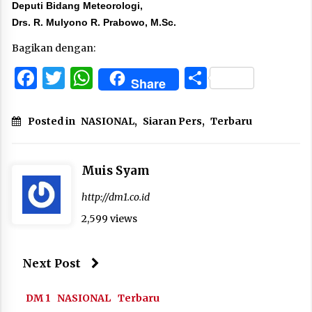
Deputi Bidang Meteorologi,
Drs. R. Mulyono R. Prabowo, M.Sc.
Bagikan dengan:
Facebook
Twitter
WhatsApp
Share
Share
Posted in
NASIONAL
,
Siaran Pers
,
Terbaru
Muis Syam
http://dm1.co.id
2,599 views
Next Post
DM 1
NASIONAL
Terbaru