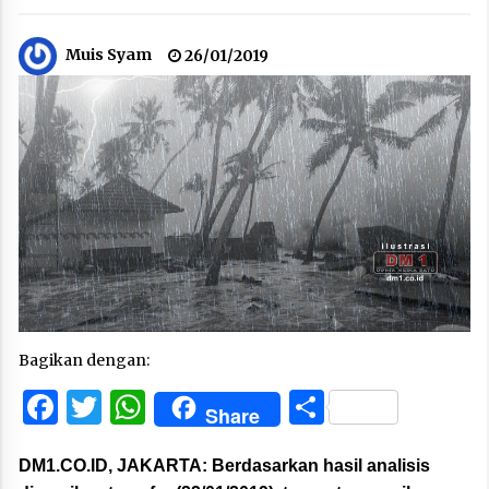
Muis Syam
26/01/2019
Bagikan dengan:
Facebook
Twitter
WhatsApp
Share
Share
DM1.CO.ID, JAKARTA:
Berdasarkan hasil analisis