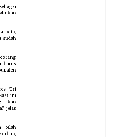
sebagai
lakukan
farudin,
u sudah
seorang
u harus
bupaten
res Tri
aat ini
ng akan
” jelas
a telah
 korban,