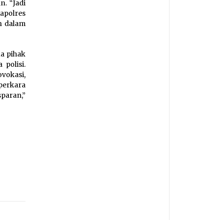
. “Jadi
apolres
h dalam
a pihak
polisi.
vokasi,
erkara
paran,”