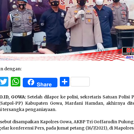
an dengan:
Facebook
Twitter
WhatsApp
Share
Share
O.ID, GOWA:
Setelah dilapor ke polisi, sekretaris Satuan Polis
(Satpol-PP) Kabupaten Gowa, Mardani Hamdan, akhirnya dit
i tersangka penganiayaan.
rsebut disampaikan Kapolres Gowa, AKBP Tri Goffarudin Pulunga
lar konferensi Pers, pada Jumat petang (16/7/2021), di Mapolre