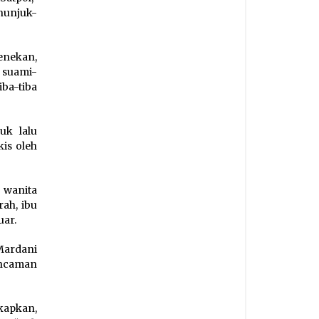
nunjuk-
enekan,
g suami-
ba-tiba
uk lalu
is oleh
 wanita
ah, ibu
uar.
Mardani
ancaman
kapkan,