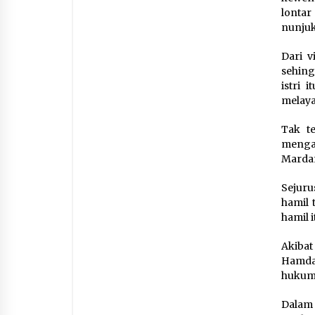
lonta
nunjuk
Dari v
sehing
istri 
melaya
Tak t
menga
Mardan
Sejur
hamil 
hamil 
Akibat
Hamda
hukuma
Dalam 