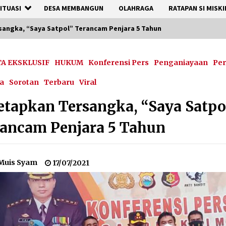
ITUASI
DESA MEMBANGUN
OLAHRAGA
RATAPAN SI MISKI
sangka, “Saya Satpol” Terancam Penjara 5 Tahun
TA EKSKLUSIF
HUKUM
Konferensi Pers
Penganiayaan
Per
a
Sorotan
Terbaru
Viral
etapkan Tersangka, “Saya Satpo
ancam Penjara 5 Tahun
Muis Syam
17/07/2021