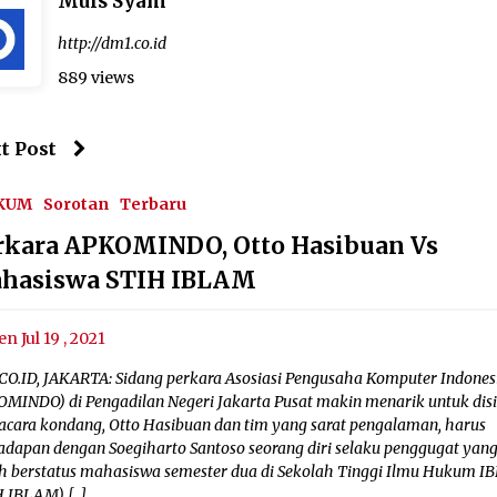
Muis Syam
http://dm1.co.id
889 views
t Post
KUM
Sorotan
Terbaru
rkara APKOMINDO, Otto Hasibuan Vs
hasiswa STIH IBLAM
en Jul 19 , 2021
CO.ID, JAKARTA: Sidang perkara Asosiasi Pengusaha Komputer Indones
OMINDO) di Pengadilan Negeri Jakarta Pusat makin menarik untuk dis
acara kondang, Otto Hasibuan dan tim yang sarat pengalaman, harus
adapan dengan Soegiharto Santoso seorang diri selaku penggugat yan
h berstatus mahasiswa semester dua di Sekolah Tinggi Ilmu Hukum 
H IBLAM) […]