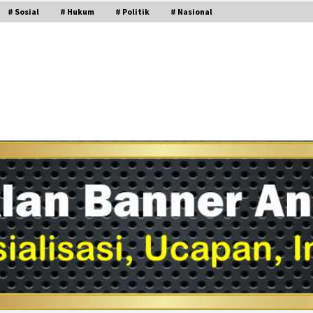
# Sosial
# Hukum
# Politik
# Nasional