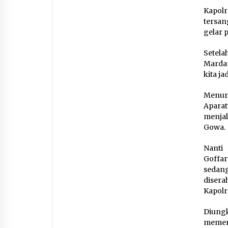
Kapolr
tersan
gelar p
Setela
Mardan
kita j
Menur
Aparat
menjal
Gowa.
Nanti
Goffar
sedan
disera
Kapolr
Diung
memeri