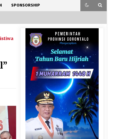
N
SPONSORSHIP
istiwa
l”