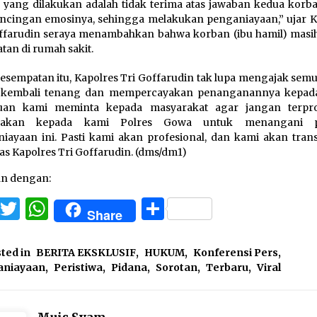
yang dilakukan adalah tidak terima atas jawaban kedua korban
ncingan emosinya, sehingga melakukan penganiayaan,” ujar K
ffarudin seraya menambahkan bahwa korban (ibu hamil) masi
tan di rumah sakit.
esempatan itu, Kapolres Tri Goffarudin tak lupa mengajak semu
 kembali tenang dan mempercayakan penanganannya kepada 
uan kami meminta kepada masyarakat agar jangan terpro
yakan kepada kami Polres Gowa untuk menangani p
iayaan ini. Pasti kami akan profesional, dan kami akan trans
s Kapolres Tri Goffarudin. (dms/dm1)
an dengan:
Facebook
Twitter
WhatsApp
Share
Share
ted in
BERITA EKSKLUSIF
,
HUKUM
,
Konferensi Pers
,
aniayaan
,
Peristiwa
,
Pidana
,
Sorotan
,
Terbaru
,
Viral