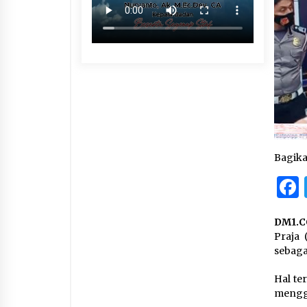
Bagik
DM1.C
Praja 
sebaga
Hal te
mengge