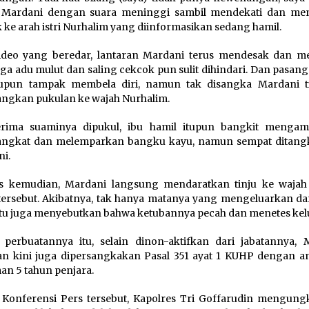
r Mardani dengan suara meninggi sambil mendekati dan me
 ke arah istri Nurhalim yang diinformasikan sedang hamil.
ideo yang beredar, lantaran Mardani terus mendesak dan m
ga adu mulut dan saling cekcok pun sulit dihindari. Dan pasan
itupun tampak membela diri, namun tak disangka Mardani ti
ngkan pukulan ke wajah Nurhalim.
erima suaminya dipukul, ibu hamil itupun bangkit mengam
ngkat dan melemparkan bangku kayu, namun sempat ditangk
i.
us kemudian, Mardani langsung mendaratkan tinju ke wajah
tersebut. Akibatnya, tak hanya matanya yang mengeluarkan dar
itu juga menyebutkan bahwa ketubannya pecah dan menetes kel
 perbuatannya itu, selain dinon-aktifkan dari jabatannya, 
n kini juga dipersangkakan Pasal 351 ayat 1 KUHP dengan 
n 5 tahun penjara.
Konferensi Pers tersebut, Kapolres Tri Goffarudin mengung