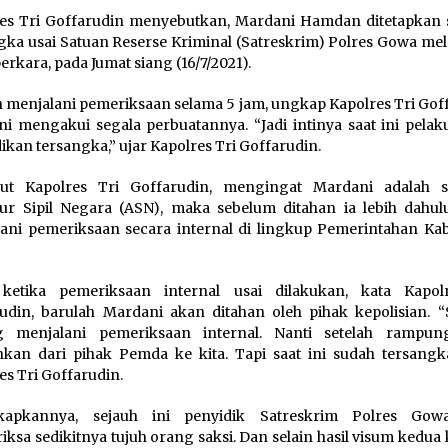
es Tri Goffarudin menyebutkan, Mardani Hamdan ditetapkan 
gka usai Satuan Reserse Kriminal (Satreskrim) Polres Gowa me
erkara, pada Jumat siang (16/7/2021).
h menjalani pemeriksaan selama 5 jam, ungkap Kapolres Tri Gof
i mengakui segala perbuatannya. “Jadi intinya saat ini pelak
adikan tersangka,” ujar Kapolres Tri Goffarudin.
ut Kapolres Tri Goffarudin, mengingat Mardani adalah 
ur Sipil Negara (ASN), maka sebelum ditahan ia lebih dahul
ani pemeriksaan secara internal di lingkup Pemerintahan Ka
 ketika pemeriksaan internal usai dilakukan, kata Kapol
udin, barulah Mardani akan ditahan oleh pihak kepolisian. “S
g menjalani pemeriksaan internal. Nanti setelah rampu
hkan dari pihak Pemda ke kita. Tapi saat ini sudah tersangka,
es Tri Goffarudin.
kapkannya, sejauh ini penyidik Satreskrim Polres Gow
ksa sedikitnya tujuh orang saksi. Dan selain hasil visum kedua