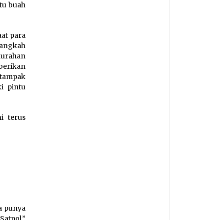
tu buah
aat para
langkah
elurahan
berikan
 tampak
i pintu
i terus
ya punya
atpol,”