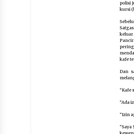
polisi
kursi 
Sebelu
Satgas
keluar
Panci
pering
menda
kafe te
Dan s
melang
“Kafe 
“Ada i
“Izin 
“Saya 
kewena