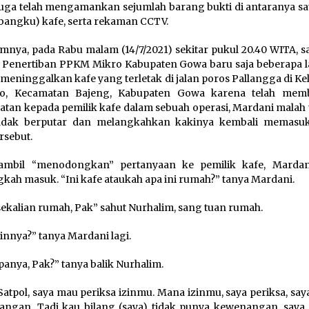
 juga telah mengamankan sejumlah barang bukti di antaranya sa
(bangku) kafe, serta rekaman CCTV.
mnya, pada Rabu malam (14/7/2021) sekitar pukul 20.40 WITA, s
 Penertiban PPKM Mikro Kabupaten Gowa baru saja beberapa 
 meninggalkan kafe yang terletak di jalan poros Pallangga di K
ro, Kecamatan Bajeng, Kabupaten Gowa karena telah mem
atan kepada pemilik kafe dalam sebuah operasi, Mardani malah
dak berputar dan melangkahkan kakinya kembali memasuk
rsebut.
ambil “menodongkan” pertanyaan ke pemilik kafe, Mardan
kah masuk. “Ini kafe ataukah apa ini rumah?” tanya Mardani.
sekalian rumah, Pak” sahut Nurhalim, sang tuan rumah.
zinnya?” tanya Mardani lagi.
apanya, Pak?” tanya balik Nurhalim.
Satpol, saya mau periksa izinmu. Mana izinmu, saya periksa, sa
ngan. Tadi kau bilang (saya) tidak punya kewenangan, saya S