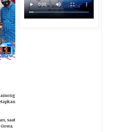
i Pamong
etapkan
n, saat
s Gowa.