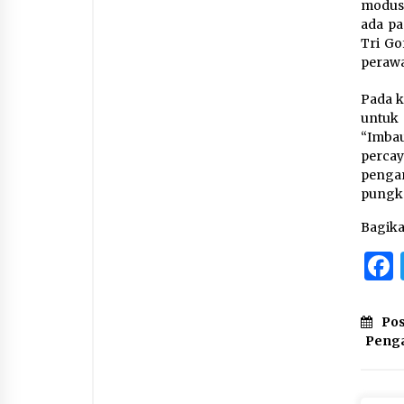
modus 
ada pa
Tri Go
perawa
Pada k
untuk
“Imba
perca
pengan
pungka
Bagik
Pos
Peng