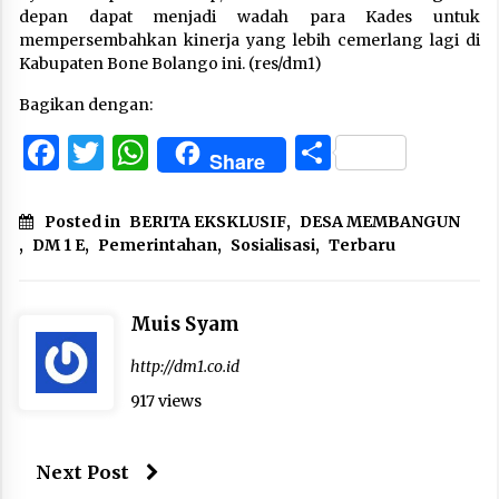
depan dapat menjadi wadah para Kades untuk
mempersembahkan kinerja yang lebih cemerlang lagi di
Kabupaten Bone Bolango ini. (res/dm1)
Bagikan dengan:
Facebook
Twitter
WhatsApp
Share
Share
Posted in
BERITA EKSKLUSIF
,
DESA MEMBANGUN
,
DM 1 E
,
Pemerintahan
,
Sosialisasi
,
Terbaru
Muis Syam
http://dm1.co.id
917 views
Next Post