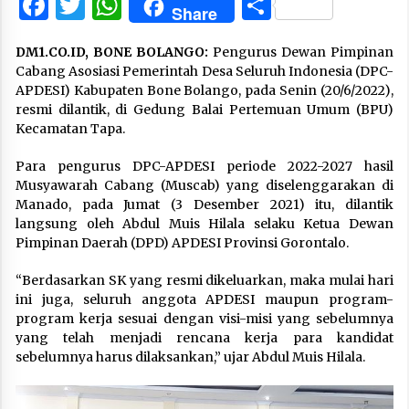
Facebook
Twitter
WhatsApp
Share
Share
DM1.CO.ID, BONE BOLANGO:
Pengurus Dewan Pimpinan
Cabang Asosiasi Pemerintah Desa Seluruh Indonesia (DPC-
APDESI) Kabupaten Bone Bolango, pada Senin (20/6/2022),
resmi dilantik, di Gedung Balai Pertemuan Umum (BPU)
Kecamatan Tapa.
Para pengurus DPC-APDESI periode 2022-2027 hasil
Musyawarah Cabang (Muscab) yang diselenggarakan di
Manado, pada Jumat (3 Desember 2021) itu, dilantik
langsung oleh Abdul Muis Hilala selaku Ketua Dewan
Pimpinan Daerah (DPD) APDESI Provinsi Gorontalo.
“Berdasarkan SK yang resmi dikeluarkan, maka mulai hari
ini juga, seluruh anggota APDESI maupun program-
program kerja sesuai dengan visi-misi yang sebelumnya
yang telah menjadi rencana kerja para kandidat
sebelumnya harus dilaksankan,” ujar Abdul Muis Hilala.