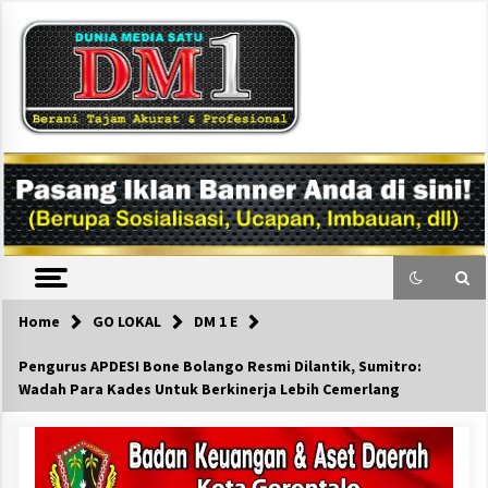
Skip
to
content
DM1
Home
GO LOKAL
DM 1 E
Pengurus APDESI Bone Bolango Resmi Dilantik, Sumitro:
Wadah Para Kades Untuk Berkinerja Lebih Cemerlang