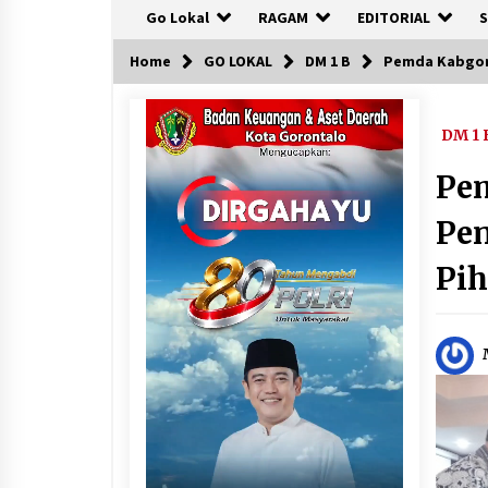
Go Lokal
RAGAM
EDITORIAL
S
Home
GO LOKAL
DM 1 B
Pemda Kabgor
DM 1 
Pe
Pe
Pih