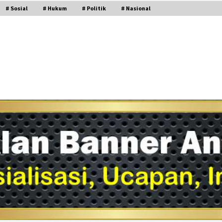
# Sosial
# Hukum
# Politik
# Nasional