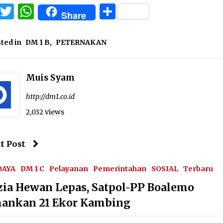
Facebook
Twitter
WhatsApp
Share
Share
ted in
DM 1 B
,
PETERNAKAN
Muis Syam
http://dm1.co.id
2,032 views
t Post
DAYA
DM 1 C
Pelayanan
Pemerintahan
SOSIAL
Terbaru
zia Hewan Lepas, Satpol-PP Boalemo
ankan 21 Ekor Kambing