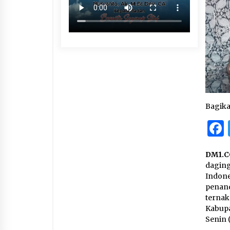
Bagik
DM1.C
daging
Indone
penan
terna
Kabupa
Senin (