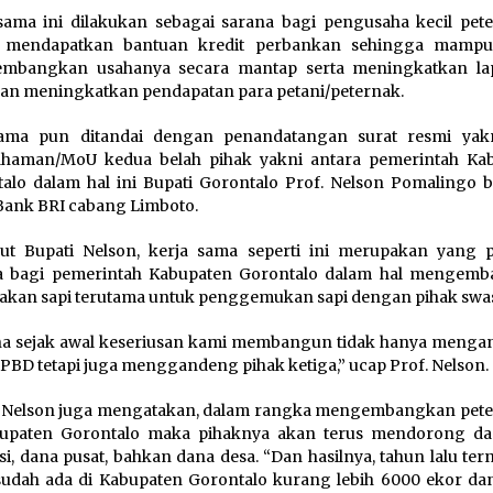
sama ini dilakukan sebagai sarana bagi pengusaha kecil pet
 mendapatkan bantuan kredit perbankan sehingga mampu
mbangkan usahanya secara mantap serta meningkatkan l
dan meningkatkan pendapatan para petani/peternak.
sama pun ditandai dengan penandatangan surat resmi yak
ahaman/MoU kedua belah pihak yakni antara pemerintah Ka
alo dalam hal ini Bupati Gorontalo Prof. Nelson Pomalingo 
Bank BRI cabang Limboto.
ut Bupati Nelson, kerja sama seperti ini merupakan yang 
ya bagi pemerintah Kabupaten Gorontalo dalam hal mengem
akan sapi terutama untuk penggemukan sapi dengan pihak swas
a sejak awal keseriusan kami membangun tidak hanya menga
PBD tetapi juga menggandeng pihak ketiga,” ucap Prof. Nelson.
i Nelson juga mengatakan, dalam rangka mengembangkan pet
bupaten Gorontalo maka pihaknya akan terus mendorong da
si, dana pusat, bahkan dana desa. “Dan hasilnya, tahun lalu ter
udah ada di Kabupaten Gorontalo kurang lebih 6000 ekor da