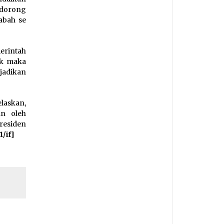
ndorong
abah se
erintah
ik maka
jadikan
elaskan,
n oleh
residen
1/if]