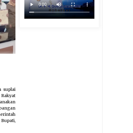
 suplai
 Rakyat
sanakan
bangan
rintah
Bupati,