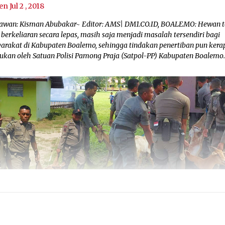
en Jul 2 , 2018
awan: Kisman Abubakar~ Editor: AMS| DM1.CO.ID, BOALEMO: Hewan 
berkeliaran secara lepas, masih saja menjadi masalah tersendiri bagi
arakat di Kabupaten Boalemo, sehingga tindakan penertiban pun kera
kukan oleh Satuan Polisi Pamong Praja (Satpol-PP) Kabupaten Boalemo