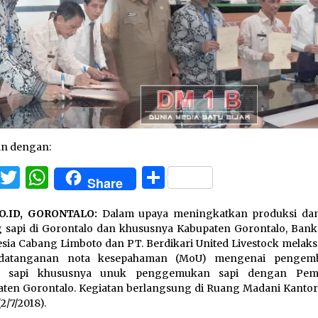
an dengan:
Facebook
Twitter
WhatsApp
Share
Share
O.ID, GORONTALO:
Dalam upaya meningkatkan produksi dan
 sapi di Gorontalo dan khususnya Kabupaten Gorontalo, Bank
sia Cabang Limboto dan PT. Berdikari United Livestock melak
datanganan nota kesepahaman (MoU) mengenai pengem
k sapi khususnya unuk penggemukan sapi dengan Peme
ten Gorontalo. Kegiatan berlangsung di Ruang Madani Kantor 
2/7/2018).