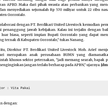
ran APBD. Maka dari pihak swasta atau perbankan yang me
dan menyediakan sejumalah Rp 570 miliyar untuk 22 ribu nas
ten Gorontalo.
kolaborasi dengan PT. Berdikari United Livestock kemudian pem
i penanggung jawab kebijakan. Kalau ini terjalin dengan ba
 luar biasa, seperti impian Bupati Gorontalo yang dapat men
g ternak di Kabupaten Gorontalo,” tukas Nanang.
 itu, Direktur PT. Berdikari United Livestock Moh. Arief menj
kari merupakan anak perusahaan BUMN yang diamanatka
ntah khusus sektor peternakan, “jadi memang searah, bapak p
enginginkan jangan terlalu berharap pada APBN,” ujarnya.
[dm
tor : Vita Pakai
an dengan: