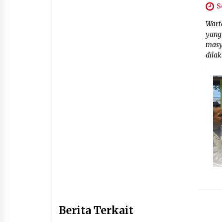
S
Wart
yang 
masy
dila
Berita Terkait