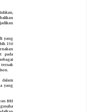
tuhkan,
balikan
jadikan
di yang
bih 150
ernakan
at pada
sebagai
 ternak
lson.
, dalam
a yang
ran BRI
ngusaha
ndalkan