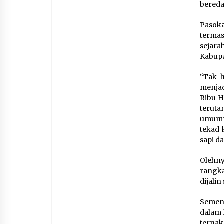
bereda
Pasok
termas
sejara
Kabupa
“Tak h
menjad
Ribu H
terut
umumn
tekad 
sapi da
Olehn
rangk
dijalin
Sement
dalam 
terna