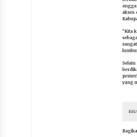
angga
akses 
Kabupa
“Kita 
sebaga
sangat
lumbun
Selain
berdi
pemeri
yang m
Edi
Bagik