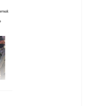
ternak
p
.