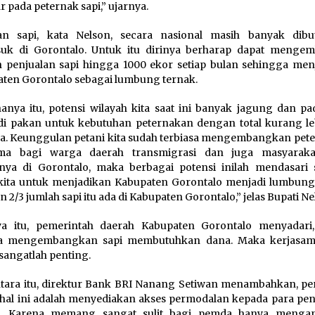
r pada peternak sapi,” ujarnya.
an sapi, kata Nelson, secara nasional masih banyak dibu
uk di Gorontalo. Untuk itu dirinya berharap dapat mengem
h penjualan sapi hingga 1000 ekor setiap bulan sehingga men
ten Gorontalo sebagai lumbung ternak.
anya itu, potensi wilayah kita saat ini banyak jagung dan pa
i pakan untuk kebutuhan peternakan dengan total kurang le
a. Keunggulan petani kita sudah terbiasa mengembangkan pet
ama bagi warga daerah transmigrasi dan juga masyarak
ya di Gorontalo, maka berbagai potensi inilah mendasari 
kita untuk menjadikan Kabupaten Gorontalo menjadi lumbung
n 2/3 jumlah sapi itu ada di Kabupaten Gorontalo,” jelas Bupati Ne
ya itu, pemerintah daerah Kabupaten Gorontalo menyadari
a mengembangkan sapi membutuhkan dana. Maka kerjasam
 sangatlah penting.
ara itu, direktur Bank BRI Nanang Setiwan menambahkan, pe
hal ini adalah menyediakan akses permodalan kepada para pe
k. Karena memang sangat sulit bagi pemda hanya menga