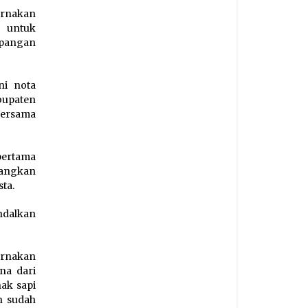
ernakan
 untuk
apangan
ni nota
bupaten
bersama
pertama
bangkan
ta.
ndalkan
ernakan
na dari
nak sapi
n sudah