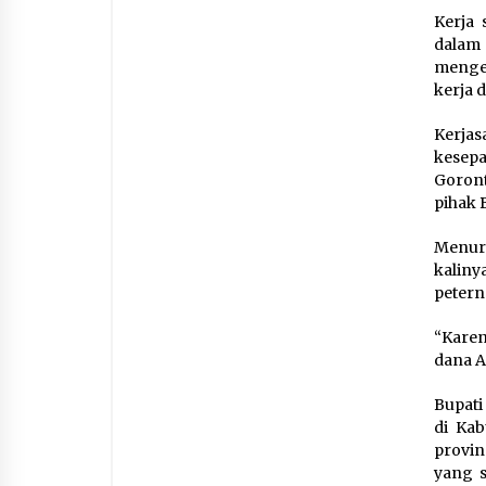
Kerja 
dalam
menge
kerja 
Kerja
kesep
Goront
pihak 
Menur
kalin
petern
“Karen
dana A
Bupat
di Ka
provin
yang s