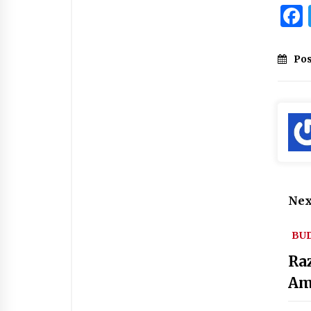
Pos
Nex
BU
Ra
Am