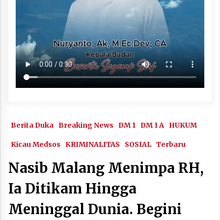
Berita Duka
Breaking News
DM 1
DM 1 A
HUKUM
Kicau Medsos
KRIMINALITAS
SOSIAL
Terbaru
Nasib Malang Menimpa RH,
Ia Ditikam Hingga
Meninggal Dunia. Begini