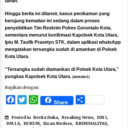
tanah.
Hingga berita ini dilansir, kasus penikaman yang
berujung kematian ini sedang dalam proses
penyelidikan Tim Reskrim Polres Gorontalo Kota,
sementara menurut konfirmasi Kapolsek Kota Utara,
Iptu M. Taufik Prasetyo STK, dalam aplikasi whatsApp
mengatakan tersangka sudah di amankan di Polsek
Kota Utara.
“Tersangka sudah diamankan di Polsek Kota Utara,”
pungkas Kapolsek Kota Utara.
(dmk/dm1)
Bagikan dengan:
Facebook
Twitter
WhatsApp
Share
Share
Posted in
Berita Duka
,
Breaking News
,
DM 1
,
DM 1 A
,
HUKUM
,
Kicau Medsos
,
KRIMINALITAS
,