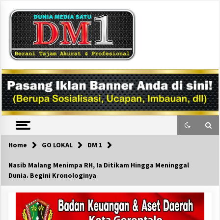
Skip
to
content
DM1
Home
GO LOKAL
DM 1
Nasib Malang Menimpa RH, Ia Ditikam Hingga Meninggal
Dunia. Begini Kronologinya