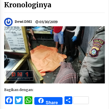
Kronologinya
Dewi DM1
03/10/2019
Bagikan dengan:
Facebook
Twitter
WhatsApp
Share
Share