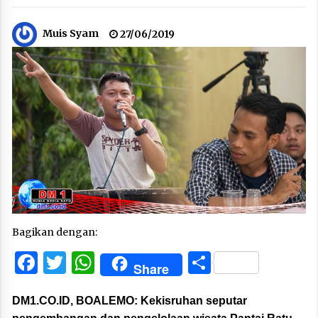
Muis Syam
27/06/2019
Bagikan dengan:
Facebook
Twitter
WhatsApp
Share
Share
DM1.CO.ID, BOALEMO:
Kekisruhan seputar