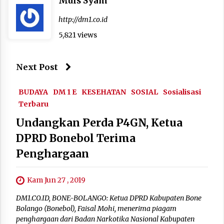
Muis Syam
http://dm1.co.id
5,821 views
Next Post
BUDAYA
DM 1 E
KESEHATAN
SOSIAL
Sosialisasi
Terbaru
Undangkan Perda P4GN, Ketua
DPRD Bonebol Terima
Penghargaan
Kam Jun 27 , 2019
DM1.CO.ID, BONE-BOLANGO: Ketua DPRD Kabupaten Bone
Bolango (Bonebol), Faisal Mohi, menerima piagam
penghargaan dari Badan Narkotika Nasional Kabupaten