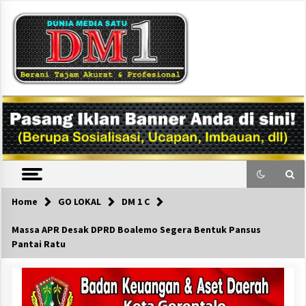
Skip
to
content
DM1
Home
GO LOKAL
DM 1 C
Massa APR Desak DPRD Boalemo Segera Bentuk Pansus
Pantai Ratu