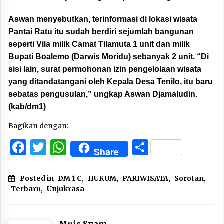
Aswan menyebutkan, terinformasi di lokasi wisata
Pantai Ratu itu sudah berdiri sejumlah bangunan
seperti Vila milik Camat Tilamuta 1 unit dan milik
Bupati Boalemo (Darwis Moridu) sebanyak 2 unit. “Di
sisi lain, surat permohonan izin pengelolaan wisata
yang ditandatangani oleh Kepala Desa Tenilo, itu baru
sebatas pengusulan,” ungkap Aswan Djamaludin.
(kab/dm1)
Bagikan dengan:
Facebook
Twitter
WhatsApp
Share
Share
Posted in
DM 1 C
,
HUKUM
,
PARIWISATA
,
Sorotan
,
Terbaru
,
Unjukrasa