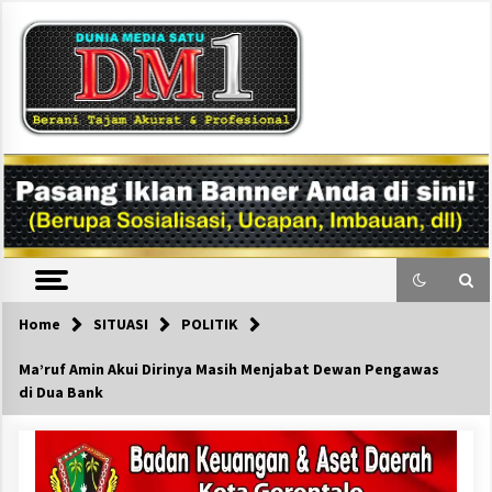
Skip
to
content
DM1
Home
SITUASI
POLITIK
Ma’ruf Amin Akui Dirinya Masih Menjabat Dewan Pengawas
di Dua Bank