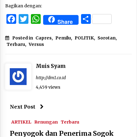
Bagikan dengan:
Facebook
Twitter
WhatsApp
Share
Share
Posted in
Capres
,
Pemilu
,
POLITIK
,
Sorotan
,
Terbaru
,
Versus
Muis Syam
http://dm1.co.id
4,459 views
Next Post
ARTIKEL
Renungan
Terbaru
Penyogok dan Penerima Sogok