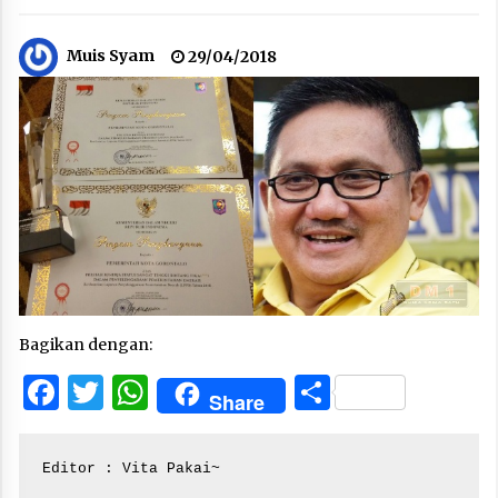
Muis Syam
29/04/2018
Bagikan dengan:
Facebook
Twitter
WhatsApp
Share
Share
Editor : Vita Pakai~