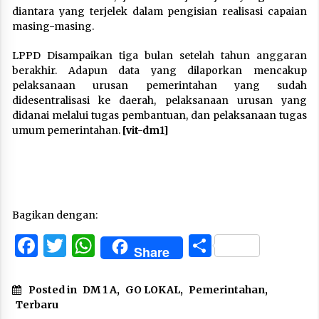
diantara yang terjelek dalam pengisian realisasi capaian
masing-masing.
LPPD Disampaikan tiga bulan setelah tahun anggaran
berakhir. Adapun data yang dilaporkan mencakup
pelaksanaan urusan pemerintahan yang sudah
didesentralisasi ke daerah, pelaksanaan urusan yang
didanai melalui tugas pembantuan, dan pelaksanaan tugas
umum pemerintahan.
[vit-dm1]
Bagikan dengan:
Facebook
Twitter
WhatsApp
Share
Share
Posted in
DM 1 A
,
GO LOKAL
,
Pemerintahan
,
Terbaru