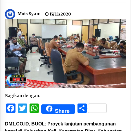
Muis Syam
17/11/2020
Bagikan dengan:
Facebook
Twitter
WhatsApp
Share
Share
DM1.CO.ID, BUOL:
Proyek lanjutan pembangunan