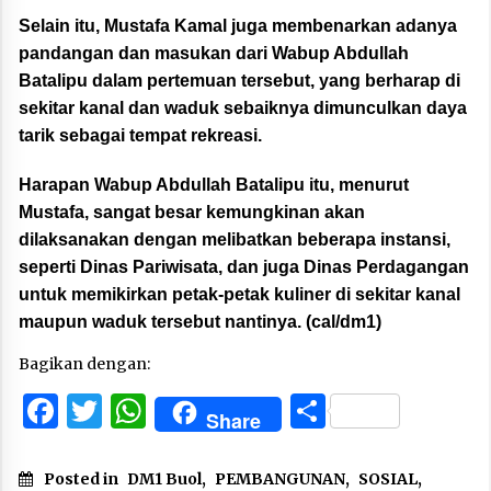
Selain itu, Mustafa Kamal juga membenarkan adanya
pandangan dan masukan dari Wabup Abdullah
Batalipu dalam pertemuan tersebut, yang berharap di
sekitar kanal dan waduk sebaiknya dimunculkan daya
tarik sebagai tempat rekreasi.
Harapan Wabup Abdullah Batalipu itu, menurut
Mustafa, sangat besar kemungkinan akan
dilaksanakan dengan melibatkan beberapa instansi,
seperti Dinas Pariwisata, dan juga Dinas Perdagangan
untuk memikirkan petak-petak kuliner di sekitar kanal
maupun waduk tersebut nantinya. (cal/dm1)
Bagikan dengan:
Facebook
Twitter
WhatsApp
Share
Share
Posted in
DM1 Buol
,
PEMBANGUNAN
,
SOSIAL
,