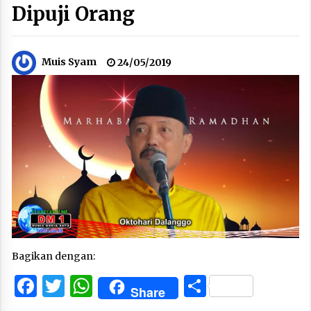
Dipuji Orang
Muis Syam
24/05/2019
Bagikan dengan:
Facebook
Twitter
WhatsApp
Share
Share