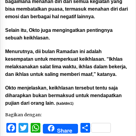
bagaimana menahan diri dari semua kegiatan yang
bisa membatalkan puasa, termasuk menahan diri dari
emosi dan berbagai hal negatif lainnya.
Selain itu, Okto juga mengingatkan pentingnya
sebuah keikhlasan.
Menurutnya, dii bulan Ramadan ini adalah
kesempatan untuk memperkuat keikhlasan. “Ikhlas
melaksanakan salat lima waktu, ikhlas dalam bekerja,
dan ikhlas untuk saling memberi maaf,” katanya.
Okto menjelaskan, keikhlasan tersebut tentu saja
diharapkan bukan bermaksud untuk mendapatkan
pujian dari orang lain.
(kab/dm1)
Bagikan dengan:
Facebook
Twitter
WhatsApp
Share
Share