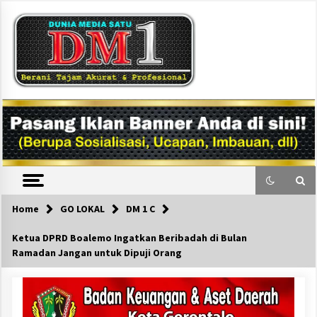
Skip
to
content
DM1
Home
GO LOKAL
DM 1 C
Ketua DPRD Boalemo Ingatkan Beribadah di Bulan
Ramadan Jangan untuk Dipuji Orang