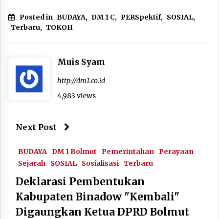
Posted in
BUDAYA
,
DM 1 C
,
PERSpektif
,
SOSIAL
,
Terbaru
,
TOKOH
Muis Syam
http://dm1.co.id
4,983 views
Next Post
BUDAYA
DM 1 Bolmut
Pemerintahan
Perayaan
Sejarah
SOSIAL
Sosialisasi
Terbaru
Deklarasi Pembentukan
Kabupaten Binadow "Kembali"
Digaungkan Ketua DPRD Bolmut