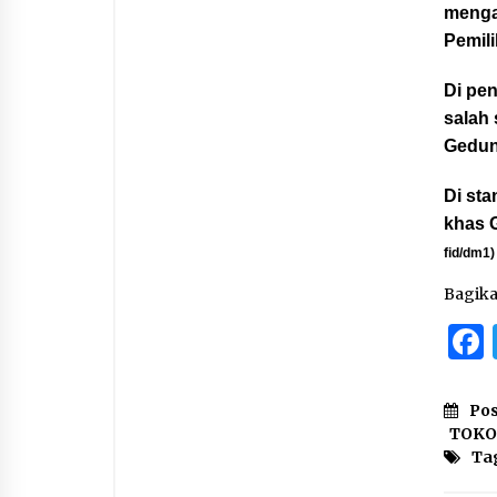
menga
Pemili
Di pe
salah 
Gedun
Di sta
khas G
fid/dm1)
Bagik
Pos
TOK
Ta