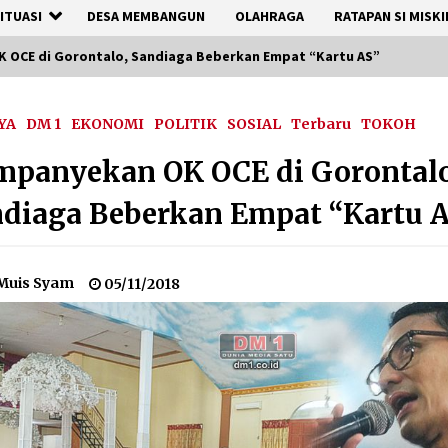
ITUASI
DESA MEMBANGUN
OLAHRAGA
RATAPAN SI MISKI
 OCE di Gorontalo, Sandiaga Beberkan Empat “Kartu AS”
YA
DM 1
EKONOMI
POLITIK
SOSIAL
Terbaru
TOKOH
mpanyekan OK OCE di Gorontalo
diaga Beberkan Empat “Kartu 
Muis Syam
05/11/2018