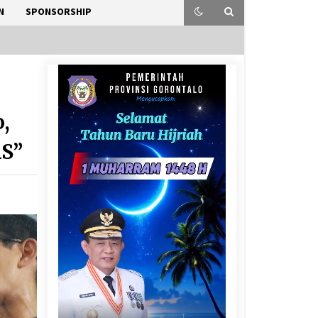
N
SPONSORSHIP
,
AS”