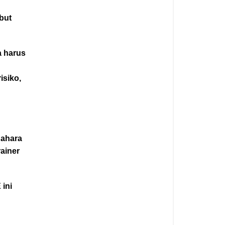
ebut
a harus
isiko,
a
dahara
rainer
 ini