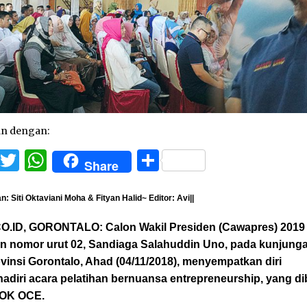
an dengan:
Facebook
Twitter
WhatsApp
Share
Share
: Siti Oktaviani Moha & Fityan Halid~ Editor: Avi||
O.ID, GORONTALO:
Calon Wakil Presiden (Cawapres) 2019
n nomor urut 02, Sandiaga Salahuddin Uno, pada kunjung
vinsi Gorontalo, Ahad (04/11/2018), menyempatkan diri
diri acara pelatihan bernuansa entrepreneurship, yang di
OK OCE.