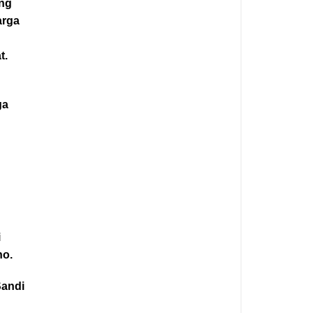
ang
arga
t.
ga
i
no.
Sandi