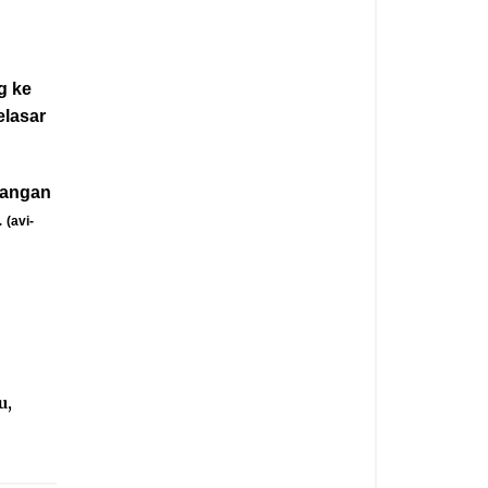
g ke
elasar
 tangan
.
(avi-
u
,