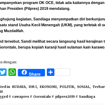
mpanyekan program OK OCE, tidak ada kaitannya dengan
han Presiden (Pilpres) 2019 mendatang.
nghujung kegiatan, Sandiaga menyempatkan diri berkunjun
satu stand Usaha Kecil Menengah (UKM), yang terletak di s
g Muzdalifah.
nd tersebut, Sandi melihat secara langsung hasil kerajinan
orontalo, berupa kopiah karanji hasil sulaman kain karawo
an dengan:
Facebook
Twitter
WhatsApp
Share
Share
ted in
BUDAYA
,
DM 1
,
EKONOMI
,
POLITIK
,
SOSIAL
,
Terbar
OH
gged #
cawapres
#
Gorontalo
#
pilpres2019
#
Sandiaga