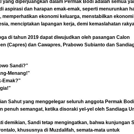
al yang diperjuangkan dalam Permak Bodi adalah semua y
di aspirasi dan harapan emak-emak, seperti menurunkan h
, memperhatikan ekonomi keluarga, menstabilkan ekonomi
sia, menciptakan lapangan kerja, demi kemaslahatan rakya
ga di tahun 2019 dapat diwujudkan oleh pasangan Calon
den (Capres) dan Cawapres, Prabowo Subianto dan Sandia
owo Sandi?”
ng-Menang!”
k-Emak?”
gia!”
ian Sahut yang menggelegar seluruh anggota Permak Bod
 penuh semangat, ketika disoraki yel-yel oleh Sandiaga U
ti demikian, Sandi tetap mengingatkan, bahwa kunjungan 
rontalo, khususnya di Muzdalifah, semata-mata untuk