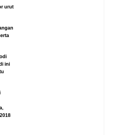
r urut
langan
erta
odi
i ini
tu
i
a,
 2018