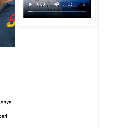
annya
beri