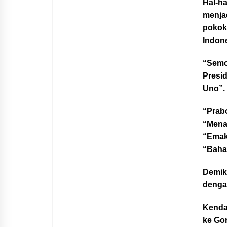
Hal-h
menja
pokok
Indone
“Semo
Presi
Uno”.
“Prab
“Mena
“Ema
“Baha
Demik
dengan
Kenda
ke Go