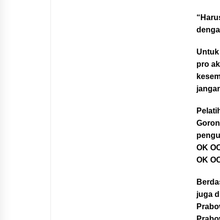
“Harus
denga
Untuk
pro ak
kesemp
jangan
Pelat
Goront
pengu
OK OCE
OK OC
Berda
juga 
Prabo
Prabo