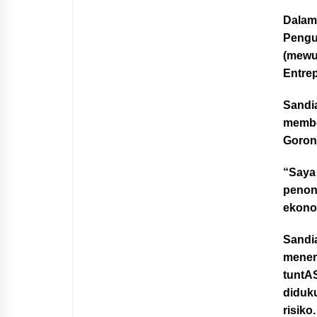
Dalam
Pengu
(mewu
Entre
Sandia
membe
Goront
“Saya 
penon
ekonom
Sandi
menera
tuntAS
diduku
risiko.