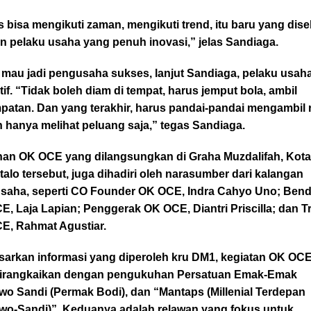
 bisa mengikuti zaman, mengikuti trend, itu baru yang dis
n pelaku usaha yang penuh inovasi,” jelas Sandiaga.
 mau jadi pengusaha sukses, lanjut Sandiaga, pelaku usah
tif. “Tidak boleh diam di tempat, harus jemput bola, ambil
atan. Dan yang terakhir, harus pandai-pandai mengambil r
 hanya melihat peluang saja,” tegas Sandiaga.
ihan OK OCE yang dilangsungkan di Graha Muzdalifah, Kot
alo tersebut, juga dihadiri oleh narasumber dari kalangan
saha, seperti CO Founder OK OCE, Indra Cahyo Uno; Ben
, Laja Lapian; Penggerak OK OCE, Diantri Priscilla; dan T
E, Rahmat Agustiar.
sarkan informasi yang diperoleh kru DM1, kegiatan OK OCE
dirangkaikan dengan pengukuhan Persatuan Emak-Emak
wo Sandi (Permak Bodi), dan “Mantaps (Millenial Terdepan
wo-Sandi)”. Keduanya adalah relawan yang fokus untuk