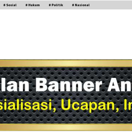
# Sosial
# Hukum
# Politik
# Nasional