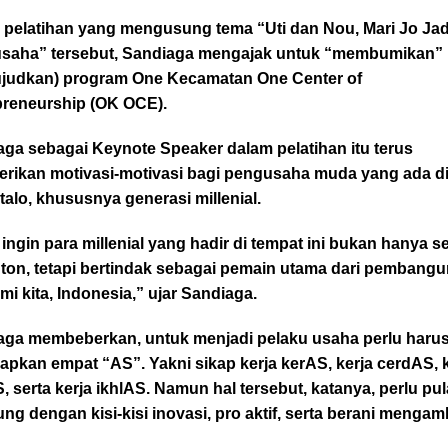
 pelatihan yang mengusung tema “Uti dan Nou, Mari Jo Jad
saha” tersebut, Sandiaga mengajak untuk “membumikan”
judkan) program One Kecamatan One Center of
preneurship (OK OCE).
ga sebagai Keynote Speaker dalam pelatihan itu terus
rikan motivasi-motivasi bagi pengusaha muda yang ada d
alo, khususnya generasi millenial.
ingin para millenial yang hadir di tempat ini bukan hanya s
ton, tetapi bertindak sebagai pemain utama dari pembang
i kita, Indonesia,” ujar Sandiaga.
aga membeberkan, untuk menjadi pelaku usaha perlu haru
pkan empat “AS”. Yakni sikap kerja kerAS, kerja cerdAS, k
, serta kerja ikhlAS. Namun hal tersebut, katanya, perlu pul
ng dengan kisi-kisi inovasi, pro aktif, serta berani mengam