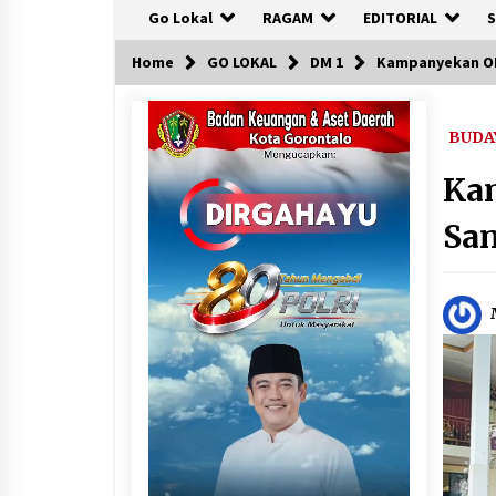
Go Lokal
RAGAM
EDITORIAL
S
Home
GO LOKAL
DM 1
Kampanyekan OK
BUDA
Ka
San