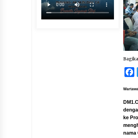
Bagik
Wartawan
DM1.C
denga
ke Pro
mengha
nama 