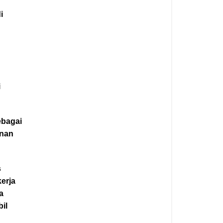
i
i
ebagai
unan
s
erja
a
bil