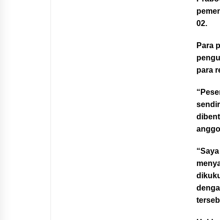
pemen
02.
Para p
pengu
para r
“Peser
sendir
dibent
anggo
“Saya
menya
dikuk
denga
terseb