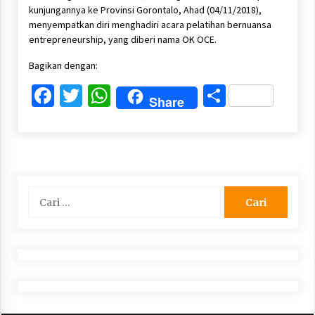
kunjungannya ke Provinsi Gorontalo, Ahad (04/11/2018),
menyempatkan diri menghadiri acara pelatihan bernuansa
entrepreneurship, yang diberi nama OK OCE.
Bagikan dengan:
Facebook
Twitter
WhatsApp
Share
Share
Cari
untuk: