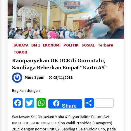
BUDAYA
DM 1
EKONOMI
POLITIK
SOSIAL
Terbaru
TOKOH
Kampanyekan OK OCE di Gorontalo,
Sandiaga Beberkan Empat “Kartu AS”
Muis Syam
05/11/2018
Bagikan dengan:
Facebook
Twitter
WhatsApp
Share
Share
Wartawan: Siti Oktaviani Moha & Fityan Halid~ Editor: Avi||
DM1.CO.ID, GORONTALO: Calon Wakil Presiden (Cawapres)
2019 dengan nomor urut 02, Sandiaga Salahuddin Uno, pada