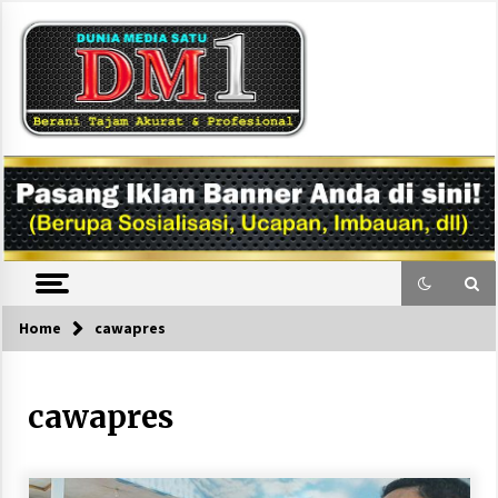
Skip
to
content
DM1
Home
cawapres
cawapres