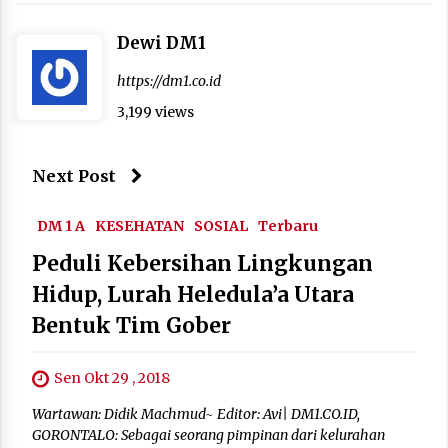
Dewi DM1
https://dm1.co.id
3,199 views
Next Post
DM 1 A
KESEHATAN
SOSIAL
Terbaru
Peduli Kebersihan Lingkungan
Hidup, Lurah Heledula’a Utara
Bentuk Tim Gober
Sen Okt 29 , 2018
Wartawan: Didik Machmud~ Editor: Avi| DM1.CO.ID,
GORONTALO: Sebagai seorang pimpinan dari kelurahan