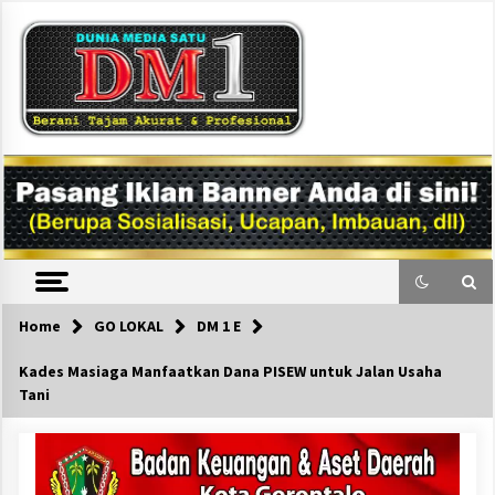
Skip
to
content
DM1
Home
GO LOKAL
DM 1 E
Kades Masiaga Manfaatkan Dana PISEW untuk Jalan Usaha
Tani