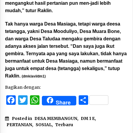
mengangkut hasil pertanian pun men-jadi lebih
mudah,” tutur Raklin.
Tak hanya warga Desa Masiaga, tetapi warga deesa
tetangga, yakni Desa Mooduliyo, Desa Muara Bone,
dan warga Desa Taludaa mengaku gembira dengan
adanya akses jalan tersebut. “Dan saya juga ikut
gembira. Ternyata apa yang saya lakukan, tidak hanya
bermanfaat untuk Desa Masiaga, namun bermanfaat
juga untuk empat desa (tetangga) sekaligus,” tutup
Raklin.
(dmk/avi/dm1)
Bagikan dengan:
Facebook
Twitter
WhatsApp
Share
Share
Posted in
DESA MEMBANGUN
,
DM 1 E
,
PERTANIAN
,
SOSIAL
,
Terbaru