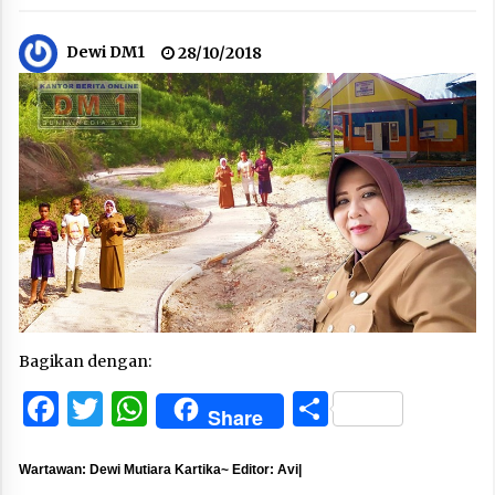
Dewi DM1
28/10/2018
Bagikan dengan:
Facebook
Twitter
WhatsApp
Share
Share
Wartawan: Dewi Mutiara Kartika~ Editor: Avi|