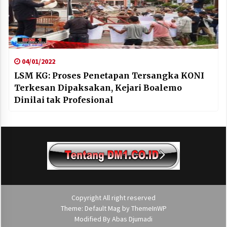
04/01/2022
LSM KG: Proses Penetapan Tersangka KONI
Terkesan Dipaksakan, Kejari Boalemo
Dinilai tak Profesional
Copyright All right reserved
Theme: Default Mag by
ThemeInWP
Modified By
Abas Djumadi