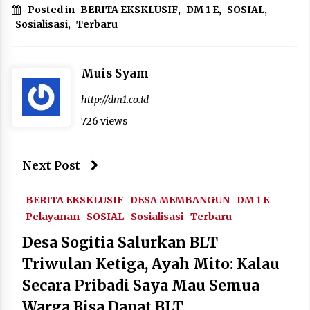
Posted in
BERITA EKSKLUSIF
,
DM 1 E
,
SOSIAL
,
Sosialisasi
,
Terbaru
Muis Syam
http://dm1.co.id
726 views
Next Post
BERITA EKSKLUSIF
DESA MEMBANGUN
DM 1 E
Pelayanan
SOSIAL
Sosialisasi
Terbaru
Desa Sogitia Salurkan BLT
Triwulan Ketiga, Ayah Mito: Kalau
Secara Pribadi Saya Mau Semua
Warga Bisa Dapat BLT