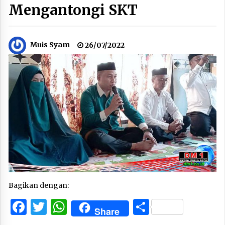
Mengantongi SKT
Muis Syam
26/07/2022
Bagikan dengan:
Facebook
Twitter
WhatsApp
Share
Share