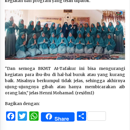
kegiatan dan program yang telah dipatok.
“Dan semoga BKMT At-Tafakur ini bisa mengurangi
kegiatan para ibu-ibu di hal-hal buruk atau yang kurang
baik. Misalnya berkumpul tidak jelas, sehingga akhirnya
ujung-ujungnya gibah atau hanya membicarakan aib
orang lain,” jelas Henni Mohamad. (res/dm1)
Bagikan dengan:
Facebook
Twitter
WhatsApp
Share
Share