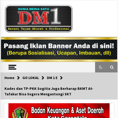
Skip
to
content
DM1
Home
GO LOKAL
DM 1 E
Kades dan TP-PKK Sogitia Juga Berharap BKMT At-
Tafakur Bisa Segera Mengantongi SKT