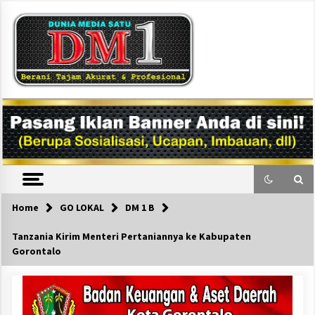
Skip
to
content
DM1
Home
GO LOKAL
DM 1 B
Tanzania Kirim Menteri Pertaniannya ke Kabupaten
Gorontalo