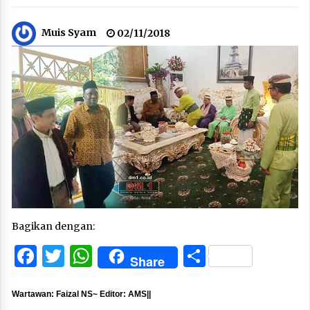
Muis Syam
02/11/2018
Bagikan dengan:
Facebook
Twitter
WhatsApp
Share
Share
Wartawan: Faizal NS~ Editor: AMS||