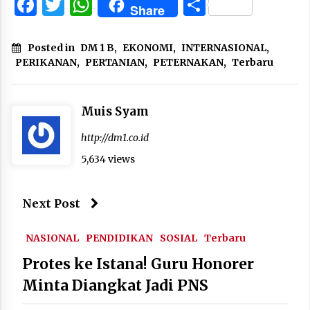
Facebook
Twitter
WhatsApp
Share
Share
Posted in
DM 1 B
,
EKONOMI
,
INTERNASIONAL
,
PERIKANAN
,
PERTANIAN
,
PETERNAKAN
,
Terbaru
Muis Syam
http://dm1.co.id
5,634 views
Next Post
NASIONAL
PENDIDIKAN
SOSIAL
Terbaru
Protes ke Istana! Guru Honorer
Minta Diangkat Jadi PNS