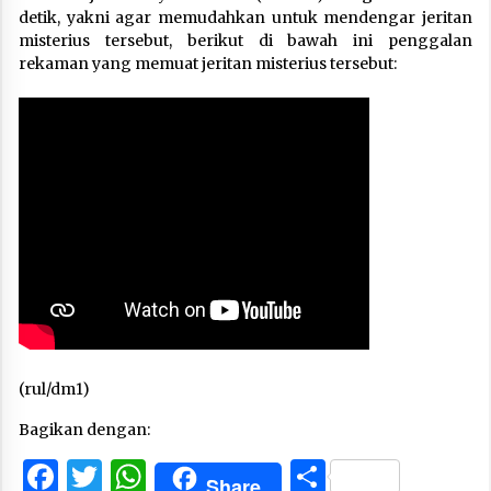
detik, yakni agar memudahkan untuk mendengar jeritan
misterius tersebut, berikut di bawah ini penggalan
rekaman yang memuat jeritan misterius tersebut:
(rul/dm1)
Bagikan dengan:
Facebook
Twitter
WhatsApp
Share
Share