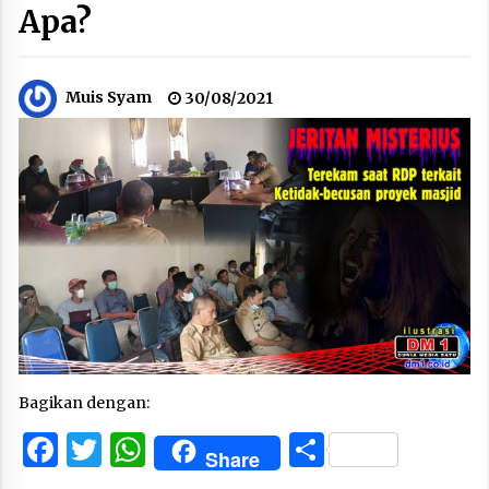
Apa?
Muis Syam
30/08/2021
Bagikan dengan:
Facebook
Twitter
WhatsApp
Share
Share