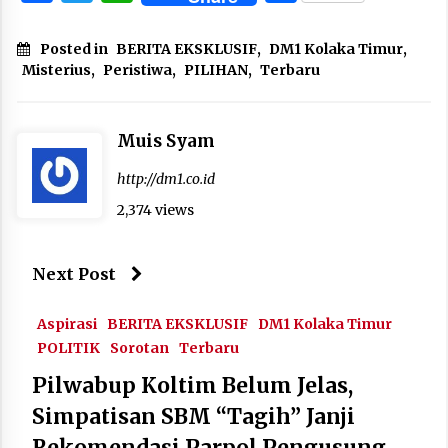
Posted in
BERITA EKSKLUSIF
,
DM1 Kolaka Timur
,
Misterius
,
Peristiwa
,
PILIHAN
,
Terbaru
Muis Syam
http://dm1.co.id
2,374 views
Next Post
Aspirasi
BERITA EKSKLUSIF
DM1 Kolaka Timur
POLITIK
Sorotan
Terbaru
Pilwabup Koltim Belum Jelas,
Simpatisan SBM “Tagih” Janji
Rekomendasi Parpol Pengusung