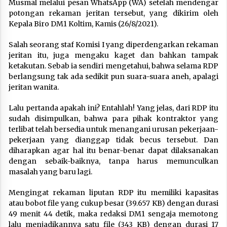
Musmal melalui pesan WhatsApp (WA) setelah mendengar
potongan rekaman jeritan tersebut, yang dikirim oleh
Kepala Biro DM1 Koltim, Kamis (26/8/2021).
Salah seorang staf Komisi I yang diperdengarkan rekaman
jeritan itu, juga mengaku kaget dan bahkan tampak
ketakutan. Sebab ia sendiri mengetahui, bahwa selama RDP
berlangsung tak ada sedikit pun suara-suara aneh, apalagi
jeritan wanita.
Lalu pertanda apakah ini? Entahlah! Yang jelas, dari RDP itu
sudah disimpulkan, bahwa para pihak kontraktor yang
terlibat telah bersedia untuk menangani urusan pekerjaan-
pekerjaan yang dianggap tidak becus tersebut. Dan
diharapkan agar hal itu benar-benar dapat dilaksanakan
dengan sebaik-baiknya, tanpa harus memunculkan
masalah yang baru lagi.
Mengingat rekaman liputan RDP itu memiliki kapasitas
atau bobot file yang cukup besar (39.657 KB) dengan durasi
49 menit 44 detik, maka redaksi DM1 sengaja memotong
lalu menjadikannya satu file (343 KB) dengan durasi 17