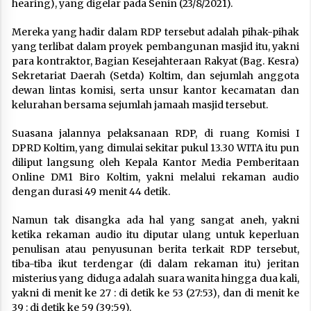
hearing), yang digelar pada Senin (23/8/2021).
Mereka yang hadir dalam RDP tersebut adalah pihak-pihak
yang terlibat dalam proyek pembangunan masjid itu, yakni
para kontraktor, Bagian Kesejahteraan Rakyat (Bag. Kesra)
Sekretariat Daerah (Setda) Koltim, dan sejumlah anggota
dewan lintas komisi, serta unsur kantor kecamatan dan
kelurahan bersama sejumlah jamaah masjid tersebut.
Suasana jalannya pelaksanaan RDP, di ruang Komisi I
DPRD Koltim, yang dimulai sekitar pukul 13.30 WITA itu pun
diliput langsung oleh Kepala Kantor Media Pemberitaan
Online DM1 Biro Koltim, yakni melalui rekaman audio
dengan durasi 49 menit 44 detik.
Namun tak disangka ada hal yang sangat aneh, yakni
ketika rekaman audio itu diputar ulang untuk keperluan
penulisan atau penyusunan berita terkait RDP tersebut,
tiba-tiba ikut terdengar (di dalam rekaman itu) jeritan
misterius yang diduga adalah suara wanita hingga dua kali,
yakni di menit ke 27 : di detik ke 53 (27:53), dan di menit ke
39 : di detik ke 59 (39:59).