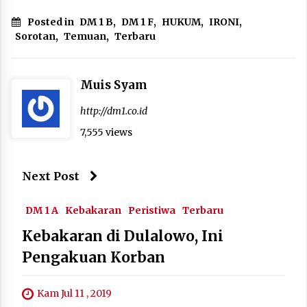
Posted in
DM 1 B
,
DM 1 F
,
HUKUM
,
IRONI
,
Sorotan
,
Temuan
,
Terbaru
Muis Syam
http://dm1.co.id
7,555 views
Next Post
DM 1 A
Kebakaran
Peristiwa
Terbaru
Kebakaran di Dulalowo, Ini
Pengakuan Korban
Kam Jul 11 , 2019