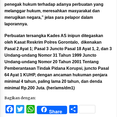
penegak hukum terhadap adanya perbuatan yang
melanggar hukum, meresahkan masyarakat dan
merugikan negara,” jelas para pelapor dalam
laporannya.
Perbuatan tersangka Kades AS inipun ditegaskan
oleh Kasat Reskrim Polres Gorontalo, dikenakan
Pasal 2 Ayat 1; Pasal 3 Juncto Pasal 18 Ayat 1, 2, dan 3
Undang-undang Nomor 31 Tahun 1999 Juncto
Undang-undang Nomor 20 Tahun 2001 Tentang
Pemberantasan Tindak Pidana Korupsi, juncto Pasal
64 Ayat 1 KUHP, dengan ancaman hukuman penjara
minimal 4 tahun, paling lama 20 tahun, dan denda
minimal Rp.200 Juta. (her/ams/dm1)
Bagikan dengan:
Facebook
Twitter
WhatsApp
Share
Share