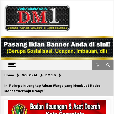
Skip
to
content
DM1
Home
GO LOKAL
DM 1 B
Ini Poin-poin Lengkap Aduan Warga yang Membuat Kades
Monas “Berbaju Oranye”