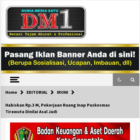
Skip
to
content
DM1
Home
EDITORIAL
IRONI
Habiskan Rp.3 M, Pekerjaan Ruang Inap Puskesmas
Tirawuta Dinilai Asal Jadi