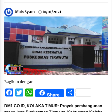
Muis Syam
10/01/2021
Bagikan dengan:
Facebook
Twitter
WhatsApp
Share
Share
DM1.CO.ID, KOLAKA TIMUR:
Proyek pembangunan