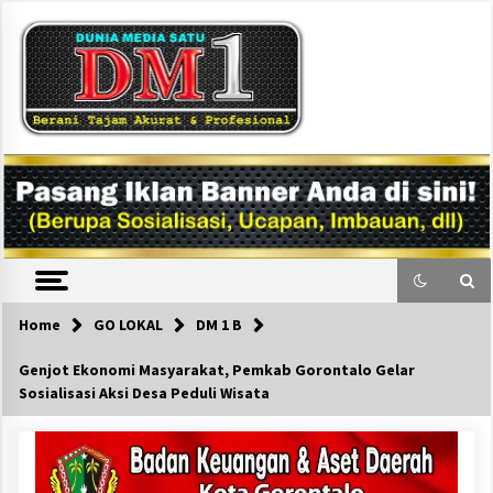
Skip
to
content
DM1
Home
GO LOKAL
DM 1 B
Genjot Ekonomi Masyarakat, Pemkab Gorontalo Gelar
Sosialisasi Aksi Desa Peduli Wisata