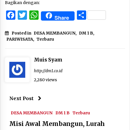
Bagikan dengan:
Facebook
Twitter
WhatsApp
Share
Share
Posted in
DESA MEMBANGUN
,
DM 1 B
,
PARIWISATA
,
Terbaru
Muis Syam
http://dm1.co.id
2,280 views
Next Post
DESA MEMBANGUN
DM 1 B
Terbaru
Misi Awal Membangun, Lurah