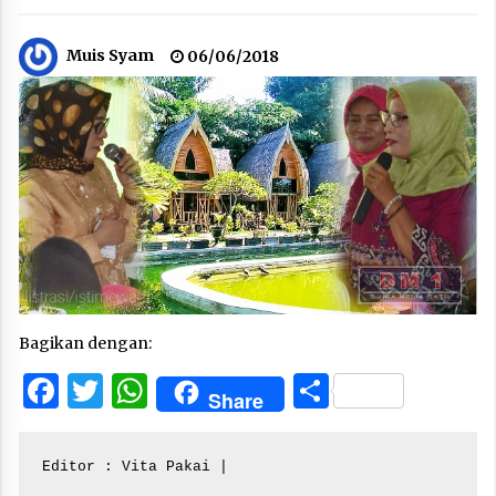
Muis Syam
06/06/2018
Bagikan dengan:
Facebook
Twitter
WhatsApp
Share
Share
Editor : Vita Pakai |