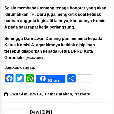
Selain membahas tentang tenaga honorer yang akan
‘dirumahkan’, H. Daru juga mengkritik soal ketidak
hadiran anggota legislatif lainnya, khususnya Komisi
A pada saat rapat kerja berlangsung.
Sehingga Darmawan Duming pun meminta kepada
Ketua Komisi A, agar kiranya ketidak disiplinan
tersebut dilaporkan kepada Ketua DPRD Kota
Gorontalo.
(toy/avi/dm1)
Bagikan dengan:
Facebook
Twitter
WhatsApp
Share
Share
Posted in
DM 1 A
,
Pemerintahan
,
Terbaru
Dewi DM1