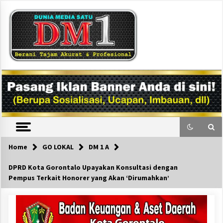
Skip
to
content
DM1
Home
GO LOKAL
DM 1 A
DPRD Kota Gorontalo Upayakan Konsultasi dengan
Pempus Terkait Honorer yang Akan ‘Dirumahkan’