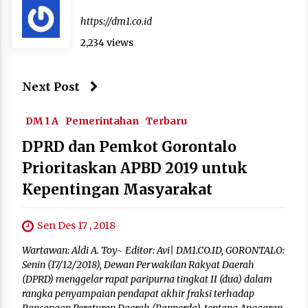
https://dm1.co.id
2,234 views
Next Post
DM 1 A
Pemerintahan
Terbaru
DPRD dan Pemkot Gorontalo
Prioritaskan APBD 2019 untuk
Kepentingan Masyarakat
Sen Des 17 , 2018
Wartawan: Aldi A. Toy~ Editor: Avi| DM1.CO.ID, GORONTALO:
Senin (17/12/2018), Dewan Perwakilan Rakyat Daerah
(DPRD) menggelar rapat paripurna tingkat II (dua) dalam
rangka penyampaian pendapat akhir fraksi terhadap
Rancangan Peraturan Daerah (Ranperda), tentang Anggaran