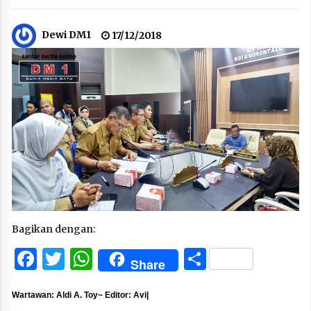
Dewi DM1
17/12/2018
Bagikan dengan:
Facebook
Twitter
WhatsApp
Share
Share
Wartawan: Aldi A. Toy~ Editor: Avi|