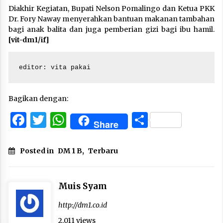
Diakhir Kegiatan, Bupati Nelson Pomalingo dan Ketua PKK
Dr. Fory Naway menyerahkan bantuan makanan tambahan
bagi anak balita dan juga pemberian gizi bagi ibu hamil.
[vit-dm1/if]
editor: vita pakai
Bagikan dengan:
Facebook
Twitter
WhatsApp
Share
Share
Posted in
DM 1 B
,
Terbaru
Muis Syam
http://dm1.co.id
2,011 views