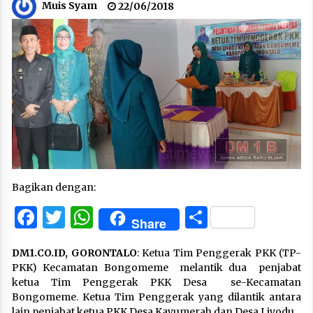
Muis Syam
22/06/2018
Bagikan dengan:
Facebook
Twitter
WhatsApp
Share
Share
DM1.CO.ID, GORONTALO
: Ketua Tim Penggerak PKK (TP-
PKK) Kecamatan Bongomeme melantik dua penjabat
ketua Tim Penggerak PKK Desa se-Kecamatan
Bongomeme. Ketua Tim Penggerak yang dilantik antara
lain penjabat ketua PKK Desa Kayumerah dan Desa Liyodu.