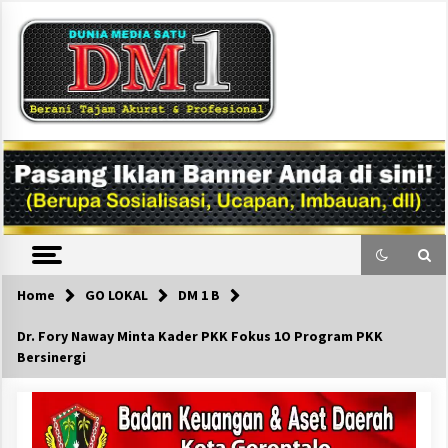
Skip
to
content
DM1
Home
GO LOKAL
DM 1 B
Dr. Fory Naway Minta Kader PKK Fokus 1O Program PKK
Bersinergi