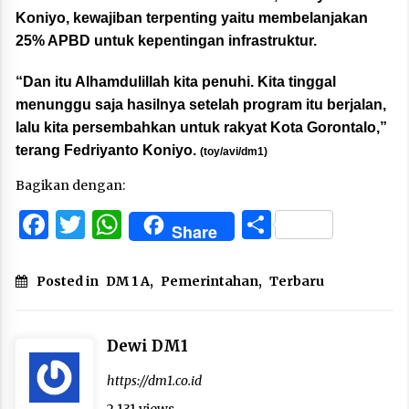
Koniyo, kewajiban terpenting yaitu membelanjakan
25% APBD untuk kepentingan infrastruktur.
“Dan itu Alhamdulillah kita penuhi. Kita tinggal
menunggu saja hasilnya setelah program itu berjalan,
lalu kita persembahkan untuk rakyat Kota Gorontalo,”
terang Fedriyanto Koniyo.
(toy/avi/dm1)
Bagikan dengan:
Facebook
Twitter
WhatsApp
Share
Share
Posted in
DM 1 A
,
Pemerintahan
,
Terbaru
Dewi DM1
https://dm1.co.id
2,131 views