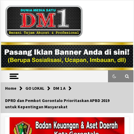
Skip
to
content
DM1
Home
GO LOKAL
DM 1 A
DPRD dan Pemkot Gorontalo Prioritaskan APBD 2019
untuk Kepentingan Masyarakat