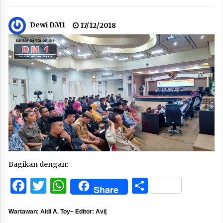
Dewi DM1
17/12/2018
Bagikan dengan:
Facebook
Twitter
WhatsApp
Share
Share
Wartawan: Aldi A. Toy~ Editor: Avi|