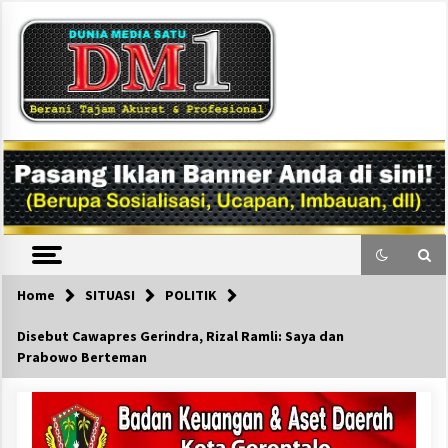
Skip
to
content
DM1
Home
SITUASI
POLITIK
Disebut Cawapres Gerindra, Rizal Ramli: Saya dan
Prabowo Berteman