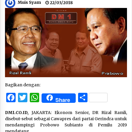
Muis Syam
22/03/2018
Bagikan dengan:
Facebook
Twitter
WhatsApp
Share
Share
DM1.CO.ID,
JAKARTA: Ekonom Senior, DR Rizal Ramli,
disebut-sebut sebagai Cawapres dari partai Gerindra untuk
mendampingi Probowo Subianto di Pemilu 2019
mendatang.