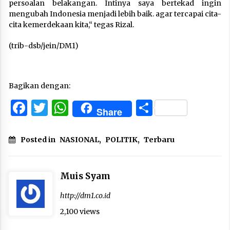
persoalan belakangan. Intinya saya bertekad ingin
mengubah Indonesia menjadi lebih baik. agar tercapai cita-
cita kemerdekaan kita,“ tegas Rizal.
(trib-dsb/jein/DM1)
Bagikan dengan:
Facebook
Twitter
WhatsApp
Share
Share
Posted in
NASIONAL
,
POLITIK
,
Terbaru
Muis Syam
http://dm1.co.id
2,100 views