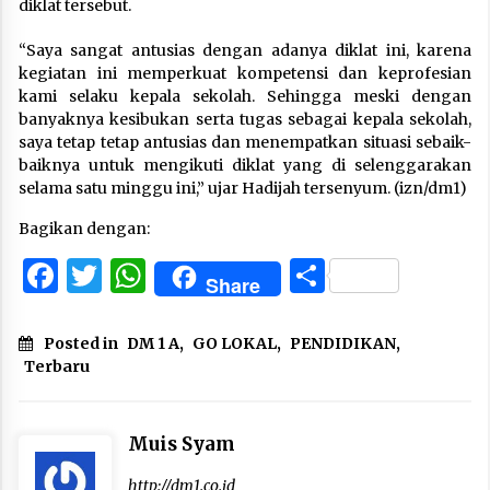
diklat tersebut.
“Saya sangat antusias dengan adanya diklat ini, karena
kegiatan ini memperkuat kompetensi dan keprofesian
kami selaku kepala sekolah. Sehingga meski dengan
banyaknya kesibukan serta tugas sebagai kepala sekolah,
saya tetap tetap antusias dan menempatkan situasi sebaik-
baiknya untuk mengikuti diklat yang di selenggarakan
selama satu minggu ini,” ujar Hadijah tersenyum. (izn/dm1)
Bagikan dengan:
Facebook
Twitter
WhatsApp
Share
Share
Posted in
DM 1 A
,
GO LOKAL
,
PENDIDIKAN
,
Terbaru
Muis Syam
http://dm1.co.id