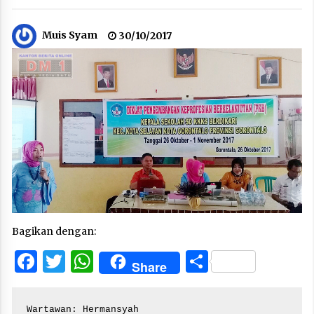
Muis Syam
30/10/2017
Bagikan dengan:
Facebook
Twitter
WhatsApp
Share
Share
Wartawan: Hermansyah
