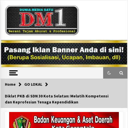
Skip
to
content
DM1
Home
GO LOKAL
Diklat PKB di SDN 30 Kota Selatan: Melatih Kompetensi
dan Keprofesian Tenaga Kependidikan