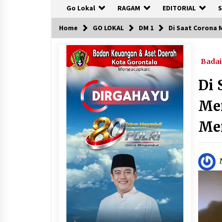
Go Lokal
RAGAM
EDITORIAL
S
Home
GO LOKAL
DM 1
Di Saat Corona 
Badai
Di 
Men
Me