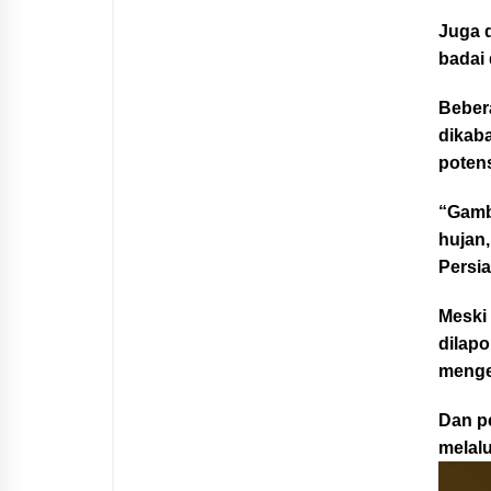
Juga d
badai
Beber
dikab
potens
“Gamba
hujan,
Persia
Meski
dilap
menge
Dan p
melalu
Pemut