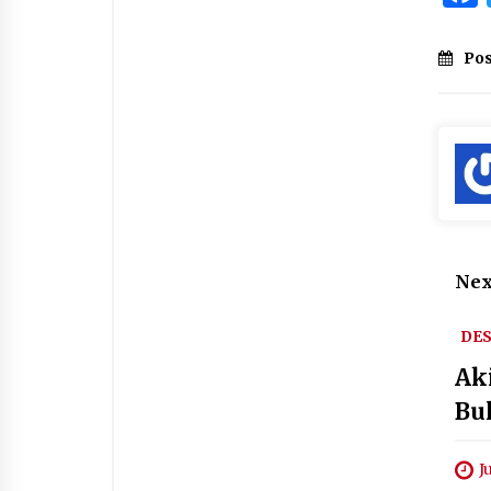
Pos
Nex
DE
Ak
Bu
J