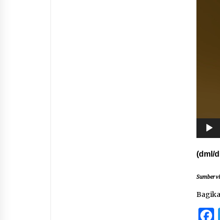
Video
(dml/
Sumber v
Bagik