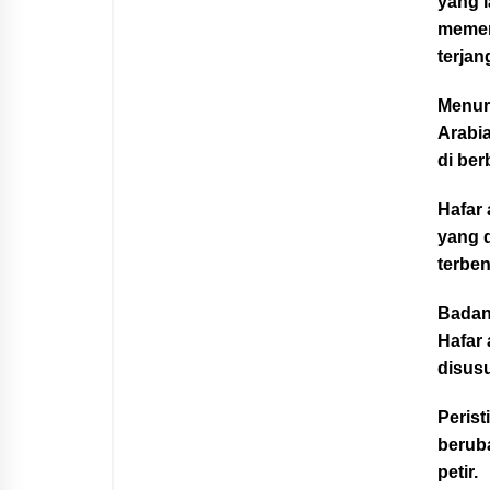
yang 
memer
terjan
Menur
Arabia
di ber
Hafar 
yang d
terben
Badan
Hafar 
disusu
Perist
beruba
petir.