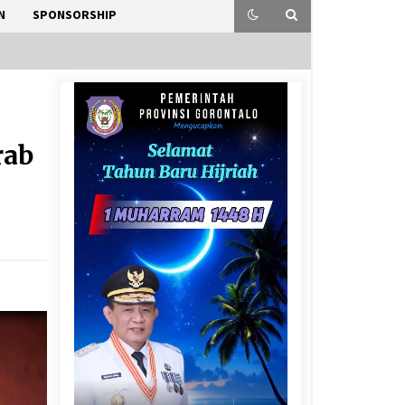
N
SPONSORSHIP
rab