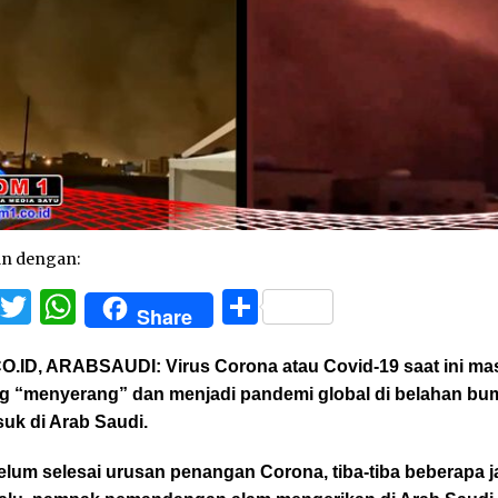
an dengan:
Facebook
Twitter
WhatsApp
Share
Share
O.ID, ARABSAUDI:
Virus Corona atau Covid-19 saat ini ma
g “menyerang” dan menjadi pandemi global di belahan bum
uk di Arab Saudi.
elum selesai urusan penangan Corona, tiba-tiba beberapa 