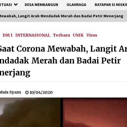
ITUASI
DESA MEMBANGUN
OLAHRAGA
RATAPAN SI MISKI
Mewabah, Langit Arab Mendadak Merah dan Badai Petir Menerjang
DM 1
INTERNASIONAL
Terbaru
UNIK
Virus
Saat Corona Mewabah, Langit A
dadak Merah dan Badai Petir
nerjang
Muis Syam
10/04/2020