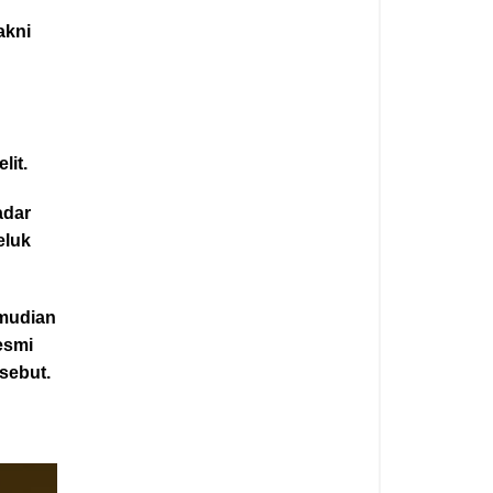
akni
lit.
adar
eluk
emudian
esmi
sebut.