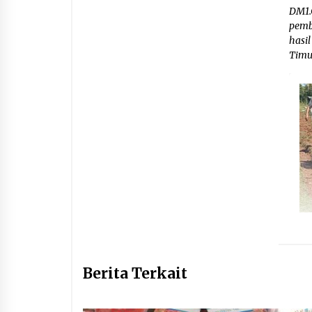
DM1.
pemb
hasi
Timu
Berita Terkait