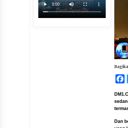
Bagik
DM1.C
sedan
termas
Dan b