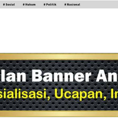
# Sosial
# Hukum
# Politik
# Nasional