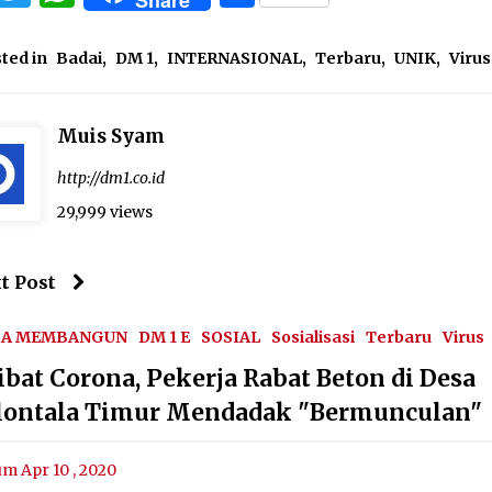
ted in
Badai
,
DM 1
,
INTERNASIONAL
,
Terbaru
,
UNIK
,
Virus
Muis Syam
http://dm1.co.id
29,999 views
t Post
SA MEMBANGUN
DM 1 E
SOSIAL
Sosialisasi
Terbaru
Virus
ibat Corona, Pekerja Rabat Beton di Desa
lontala Timur Mendadak "Bermunculan"
um Apr 10 , 2020