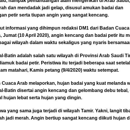
lalu, nampak pemandangan alam mengerikan di Arab Saudi, 
ah dan mendadak jadi gelap, disusul amukan badai dan
gan petir serta tiupan angin yang sangat kencang.
ut informasi yang dihimpun redaksi DM1 dari Badan Cuaca
, Jumat (10 April 2020), angin kencang dan badai petir itu 
bagai wilayah dalam waktu sekaligus yang nyaris bersamaa
al-Batin adalah salah satu wilayah di Provinsi Arab Saudi T
iamuk badai petir. Peristiwa itu terjadi beberapa saat setela
am matahari, Kamis petang (9/4/2020) waktu setempat.
 Cuaca Arab melaporkan, hujan badai yang kuat melanda w
al-Batin disertai angin kencang dan gelombang debu tebal,
l hujan lebat serta hujan yang dingin.
iwa yang sama juga terjadi di wilayah Tamir. Yakni, langit tib
h jadi merah. Angin bertiup sangat kencang diikuti hujan 