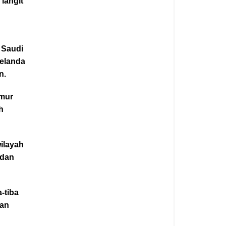
langit
 Saudi
melanda
n.
imur
h
ilayah
 dan
a-tiba
dan