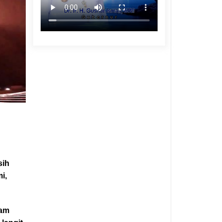
sih
i,
jam