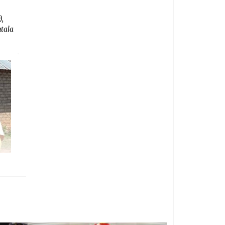
),
ntala