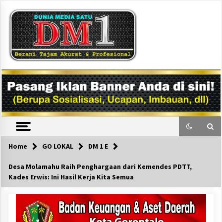
Skip
to
content
DM1
Home
GO LOKAL
DM 1 E
Desa Molamahu Raih Penghargaan dari Kemendes PDTT,
Kades Erwis: Ini Hasil Kerja Kita Semua