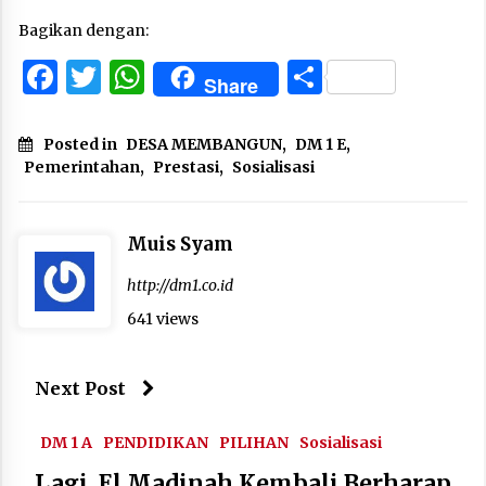
Bagikan dengan:
Facebook
Twitter
WhatsApp
Share
Share
Posted in
DESA MEMBANGUN
,
DM 1 E
,
Pemerintahan
,
Prestasi
,
Sosialisasi
Muis Syam
http://dm1.co.id
641 views
Next Post
DM 1 A
PENDIDIKAN
PILIHAN
Sosialisasi
Lagi, El Madinah Kembali Berharap