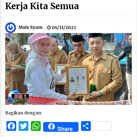
Kerja Kita Semua
Muis Syam
04/11/2023
Bagikan dengan:
Facebook
Twitter
WhatsApp
Share
Share