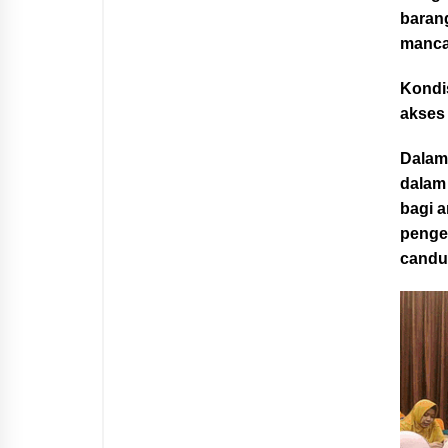
baran
manca
Kondi
akses 
Dalam
dalam
bagi 
penge
candu 