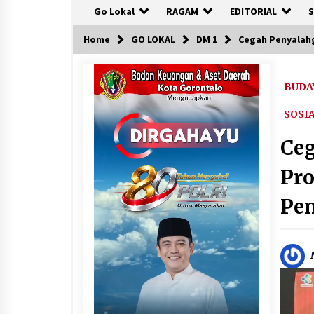
Go Lokal
RAGAM
EDITORIAL
S
Home
GO LOKAL
DM 1
Cegah Penyalahg
BUDA
SOSI
Ce
Pro
Pe