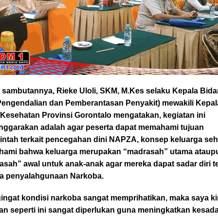
 sambutannya, Rieke Uloli, SKM, M.Kes selaku Kepala Bid
Pengendalian dan Pemberantasan Penyakit) mewakili Kepal
 Kesehatan Provinsi Gorontalo mengatakan, kegiatan ini
enggarakan adalah agar peserta dapat memahami tujuan
intah terkait pencegahan dini NAPZA, konsep keluarga seh
ami bahwa keluarga merupakan “madrasah” utama ataup
asah” awal untuk anak-anak agar mereka dapat sadar diri t
a penyalahgunaan Narkoba.
ingat kondisi narkoba sangat memprihatikan, maka saya ki
an seperti ini sangat diperlukan guna meningkatkan kesad