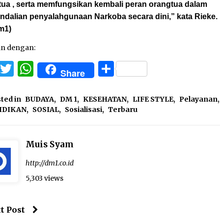
tua , serta memfungsikan kembali peran orangtua dalam
ndalian penyalahgunaan Narkoba secara dini,” kata Rieke.
m1)
an dengan:
Facebook
Twitter
WhatsApp
Share
Share
ted in
BUDAYA
,
DM 1
,
KESEHATAN
,
LIFE STYLE
,
Pelayanan
,
IDIKAN
,
SOSIAL
,
Sosialisasi
,
Terbaru
Muis Syam
http://dm1.co.id
5,303 views
t Post