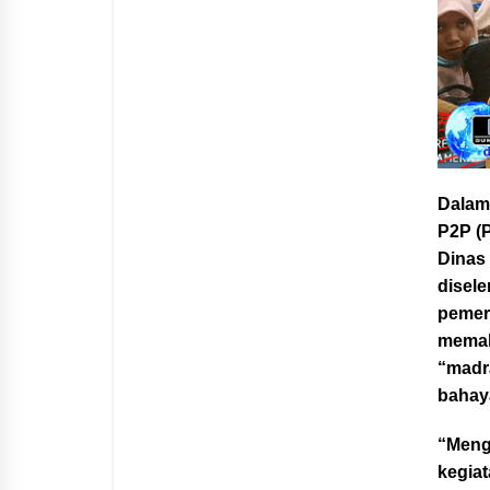
Dalam
P2P (
Dinas
disel
pemer
memah
“madr
bahay
“Meng
kegiat