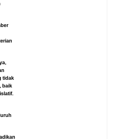
n
mber
erian
ya,
an
 tidak
, baik
latif.
luruh
adikan