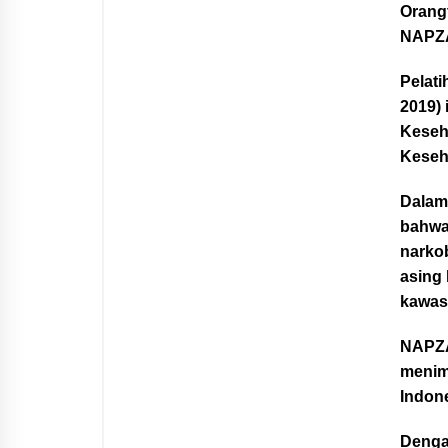
Orang
NAPZA
Pelat
2019) 
Keseha
Keseh
Dalam 
bahwa
narko
asing 
kawas
NAPZA 
menim
Indone
Denga