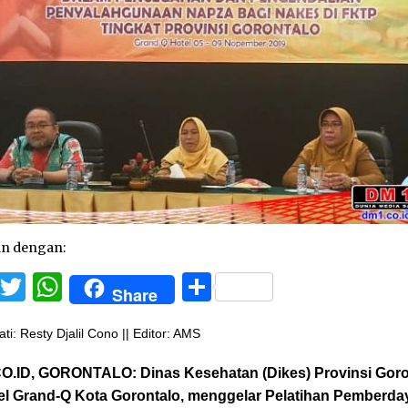
an dengan:
Facebook
Twitter
WhatsApp
Share
Share
ti: Resty Djalil Cono || Editor: AMS
O.ID, GORONTALO:
Dinas Kesehatan (Dikes) Provinsi Goro
tel Grand-Q Kota Gorontalo, menggelar Pelatihan Pemberd