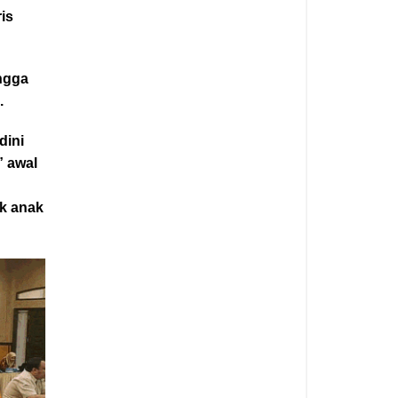
is
ngga
.
dini
” awal
k anak