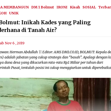
SA MEMBANGUN
DM 1 Bolmut
IRONI
Kisah
SOSIAL
Terba
KOH
UNIK
 Bolmut: Inikah Kades yang Paling
derhana di Tanah Air?
ab Nov 6 , 2019
awan: Herman Abdullah || Editor: AMS DM1.CO.ID, BOLMUT: Kepala d
s) adalah jabatan yang cukup strategis dan “basah”. Apalagi dengan k
a dana desa yang dikucurkan rata-rata Rp.1 Miliar per tahun dari
rintah Pusat, tentulah posisi ini cukup menggiurkan untuk diperebutka