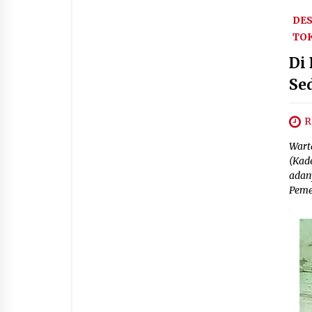
DE
TO
Di
Se
R
Wart
(Kade
adany
Peme