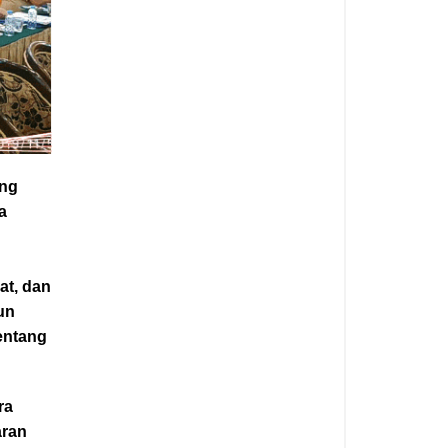
ang
a
at, dan
un
entang
ra
aran