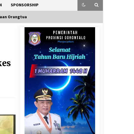
N
SPONSORSHIP
yaan Orangtua
N
kes
n