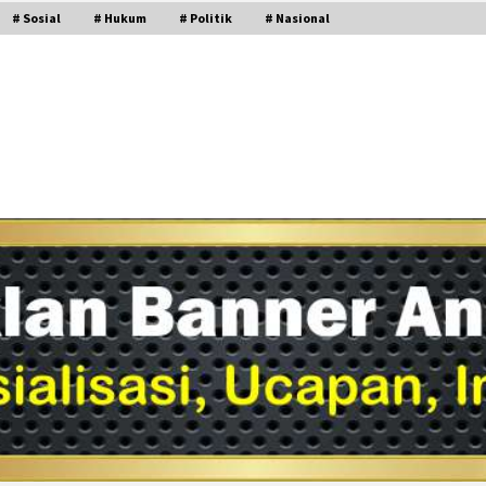
# Sosial
# Hukum
# Politik
# Nasional