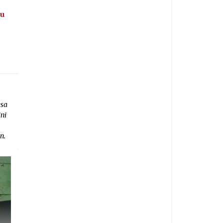
ru
esa
ini
n.