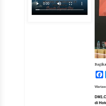
Bagik
Wartawa
DM1.C
di Ho