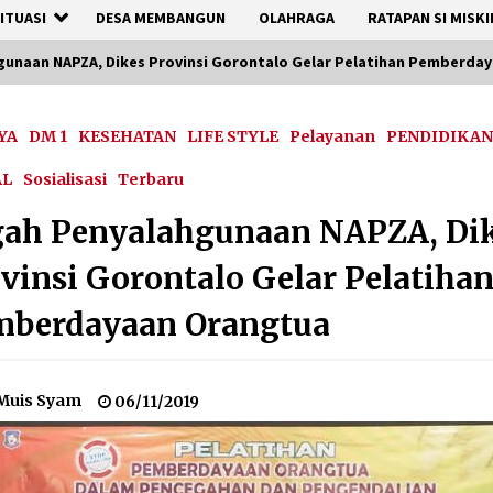
ITUASI
DESA MEMBANGUN
OLAHRAGA
RATAPAN SI MISKI
unaan NAPZA, Dikes Provinsi Gorontalo Gelar Pelatihan Pemberda
YA
DM 1
KESEHATAN
LIFE STYLE
Pelayanan
PENDIDIKA
AL
Sosialisasi
Terbaru
gah Penyalahgunaan NAPZA, Di
vinsi Gorontalo Gelar Pelatiha
mberdayaan Orangtua
Muis Syam
06/11/2019