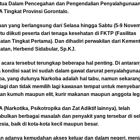
tua Dalam Pencegahan dan Pengendalian Penyalahgunaa
 Tingkat Provinsi Gorontalo.
ihan yang berlangsung dari Selasa hingga Sabtu (5-9 Nove
itu diikuti peserta dari tenaga kesehatan di FKTP (Fasilitas
tan Tingkat Pertama). Dan dihadiri perwakilan dari Kement
atan, Herbend Sidabular, Sp.KJ.
acara tersebut terungkap beberapa hal penting. Di antaran
 kondisi saat ini sudah dalam gawat darurat penyalahguna
ba, yang dulunya Narkoba adalah hal tabu, namun sekarang
lagi dan tidak memilih lagi kawasan tempat untuk menyebar
an kumuh maupun elit, kurir makanan maupun anggota legis
(Narkotika, Psikotropika dan Zat Adiktif lainnya), telah
bulkan berbagai masalah dan penyakit yang tersebar di se
sia, baik di kota-kota kecil maupun besar.
n adanya kemudahan akses keluar dan dalam negeri, menj