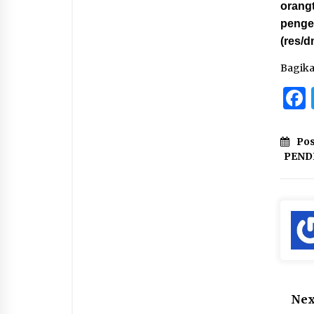
orang
penge
(res/d
Bagik
Pos
PEND
Nex